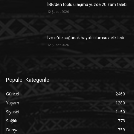
İBB’den toplu ulaşıma yüzde 20 zam talebi
12 Şubat 2026
İzmir’de sağanak hayatı olumsuz etkiledi
12 Şubat 2026
Popüler Kategoriler
Güncel
2460
Yaşam
1280
Siyaset
1150
Sağlık
773
Dünya
759