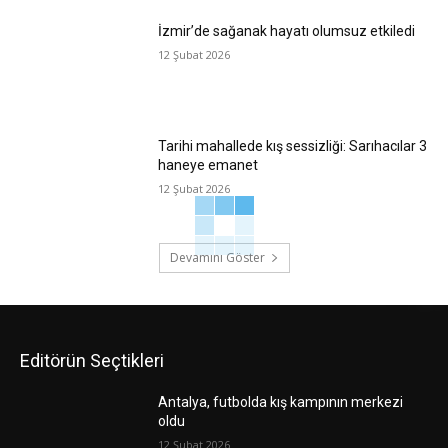
İzmir’de sağanak hayatı olumsuz etkiledi
12 Şubat 2026
Tarihi mahallede kış sessizliği: Sarıhacılar 3
haneye emanet
12 Şubat 2026
Devamını Göster
Editörün Seçtikleri
Antalya, futbolda kış kampının merkezi
oldu
12 Şubat 2026