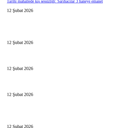
Tarihi mahallede kış sessizliği: Sarıhacılar 3 haneye emanet
12 Şubat 2026
Editörün Seçtikleri
Antalya, futbolda kış kampının merkezi oldu
12 Şubat 2026
İBB’den toplu ulaşıma yüzde 20 zam talebi
12 Şubat 2026
İzmir’de sağanak hayatı olumsuz etkiledi
12 Şubat 2026
Popüler Haberler
Antalya, futbolda kış kampının merkezi oldu
12 Şubat 2026