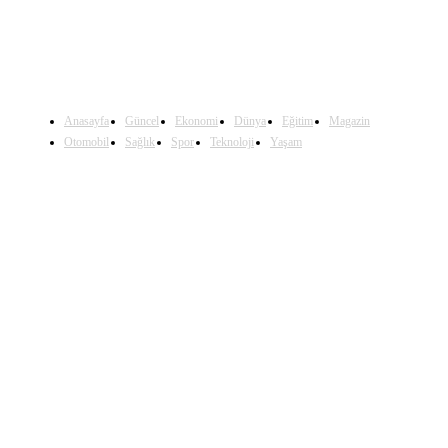
Anasayfa
Güncel
Ekonomi
Dünya
Eğitim
Magazin
Otomobil
Sağlık
Spor
Teknoloji
Yaşam