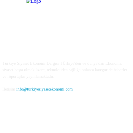
Türkiye Siyaset ve Ekonomi
Türkiye Siyaset Ekonomi Dergisi TÜrkiye'den ve dünya'dan Ekonomi,
siyaset başta olmak üzere, teknolojiden sağlığa onlarca kategoride haberler
ve röportajlar yayınlamaktadır.
İletişim
info@turkiyesiyasetekonomi.com
Sosyal Medya'da Bizi Takip Edin