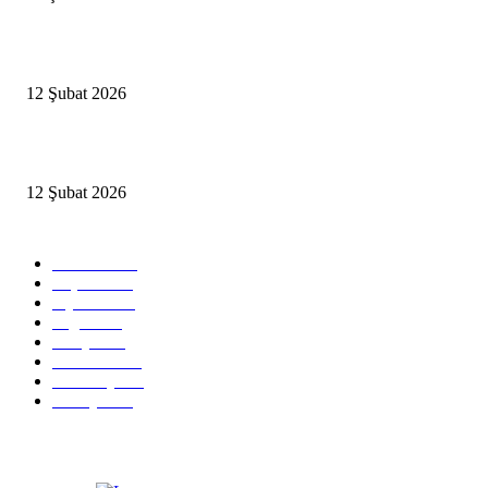
İBB’den toplu ulaşıma yüzde 20 zam talebi
12 Şubat 2026
İzmir’de sağanak hayatı olumsuz etkiledi
12 Şubat 2026
Popüler Kategoriler
Güncel
2460
Yaşam
1280
Siyaset
1150
Sağlık
773
Dünya
759
Ekonomi
729
Teknoloji
635
Türkiye
182