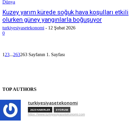
Dünya
Kuzey yarım kürede soğuk hava koşulları etkili
olurken güney yangınlarla boğuşuyor
turkiyesiyasetekonomi
-
12 Şubat 2026
0
1
2
3
...
263
263 Sayfanın 1. Sayfası
TOP AUTHORS
turkiyesiyasetekonomi
2623 HABERLER
0 YORUM
https://www.turkiyesiyasetekonomi.com