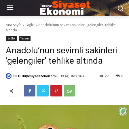
Ana Sayfa
Sağlık
Anadolu'nun sevimli sakinleri 'gelengiler' tehlike
altında
Sağlık
Yaşam
Anadolu’nun sevimli sakinleri
‘gelengiler’ tehlike altında
By
turkiyesiyasetekonomi
19 Ağustos 2024
295
0