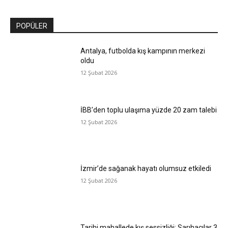
POPÜLER
Antalya, futbolda kış kampının merkezi
oldu
12 Şubat 2026
İBB’den toplu ulaşıma yüzde 20 zam talebi
12 Şubat 2026
İzmir’de sağanak hayatı olumsuz etkiledi
12 Şubat 2026
Tarihi mahallede kış sessizliği: Sarıhacılar 3