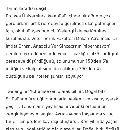
Tarım zararlısı değil
Erciyes Üniversitesi kampüsü içinde bir dönem çok
görülürken, artık neredeyse görülmez olan gelengiler
için, okul bünyesinde bir ‘Gelengi İzleme Komitesi’
kurulmuştu. Veterinerlik Fakültesi Dekan Yardımcısı Dr.
İmdat Orhan, Anadolu Yer Sincabı’nın ‘hibernasyon’
denilen uyku döneminde vücut sıcaklığını 4-5 santigrat
dereceye düşürdüğünü, solunumunun 150’den 5’e
indiğini ve kalp atışının da dakikada 250’den 4’e
düştüğünü belirterek şunları söylüyor:
“Gelengiler ‘tohumsever’ olarak bilinir. Doğal bitki
örtüsünün ürettiği tohumlarla beslenir ve kışı uyuyarak
geçirir. Tohumların yayılmasını ve bitki örtüsünün
zenginleşmesini sağlar. Ayrıca yaban hayatında yırtıcı
türler için protein kaynağı oluşturur. Son yıllarda yaşam
alanlarını işgal ettiğimiz için azaldılar. Doğal bitki örtüsü