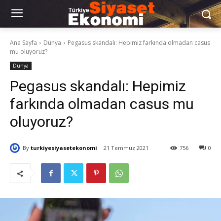
Ana Sayfa
Dünya
Pegasus skandalı: Hepimiz farkında olmadan casus
mu oluyoruz?
Dünya
Pegasus skandalı: Hepimiz
farkında olmadan casus mu
oluyoruz?
By
turkiyesiyasetekonomi
21 Temmuz 2021
756
0