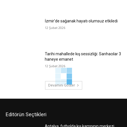
İzmir’de sağanak hayatı olumsuz etkiledi
12 Şubat 2026
Tarihi mahallede kış sessizliği: Sarıhacılar 3
haneye emanet
12 Şubat 2026
Devamını Göster
Editörün Seçtikleri
Antalya, futbolda kış kampının merkezi