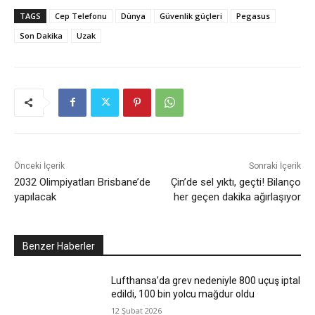
TAGS
Cep Telefonu
Dünya
Güvenlik güçleri
Pegasus
Son Dakika
Uzak
Önceki İçerik
Sonraki İçerik
2032 Olimpiyatları Brisbane’de
Çin’de sel yıktı, geçti! Bilanço
yapılacak
her geçen dakika ağırlaşıyor
Benzer Haberler
Lufthansa’da grev nedeniyle 800 uçuş iptal
edildi, 100 bin yolcu mağdur oldu
12 Şubat 2026