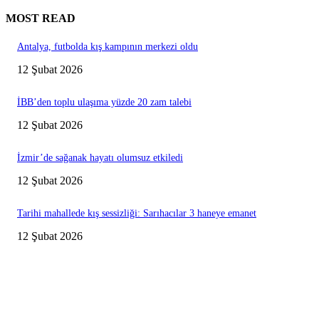
MOST READ
Antalya, futbolda kış kampının merkezi oldu
12 Şubat 2026
İBB’den toplu ulaşıma yüzde 20 zam talebi
12 Şubat 2026
İzmir’de sağanak hayatı olumsuz etkiledi
12 Şubat 2026
Tarihi mahallede kış sessizliği: Sarıhacılar 3 haneye emanet
12 Şubat 2026
Editörün Seçtikleri