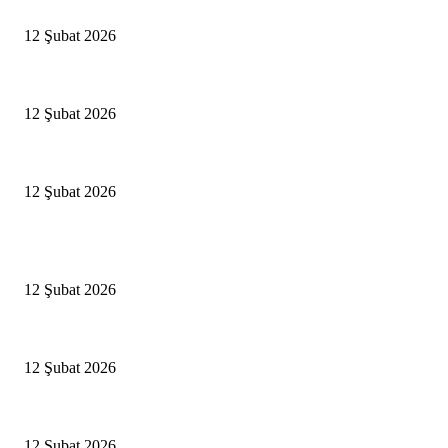
Antalya, futbolda kış kampının merkezi oldu
12 Şubat 2026
İBB’den toplu ulaşıma yüzde 20 zam talebi
12 Şubat 2026
İzmir’de sağanak hayatı olumsuz etkiledi
12 Şubat 2026
Popüler Haberler
Antalya, futbolda kış kampının merkezi oldu
12 Şubat 2026
İBB’den toplu ulaşıma yüzde 20 zam talebi
12 Şubat 2026
İzmir’de sağanak hayatı olumsuz etkiledi
12 Şubat 2026