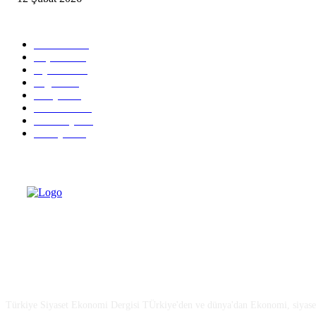
Popüler Kategoriler
Güncel
2460
Yaşam
1280
Siyaset
1150
Sağlık
773
Dünya
759
Ekonomi
729
Teknoloji
635
Türkiye
182
Türkiye Siyaset ve Ekonomi
Türkiye Siyaset Ekonomi Dergisi TÜrkiye'den ve dünya'dan Ekonomi, siyaset