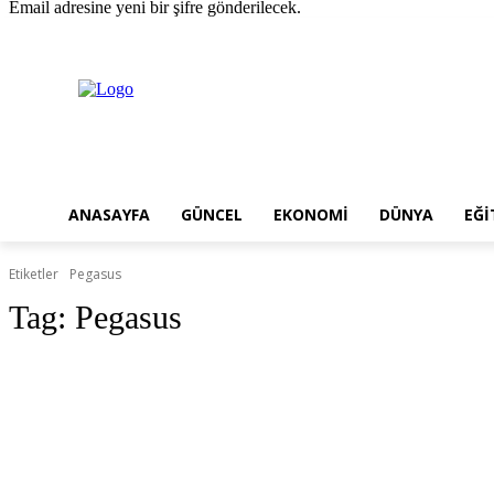
Email adresine yeni bir şifre gönderilecek.
Cuma, Ağustos 7, 2026
Giriş Yap / Kayıt Ol
ANASAYFA
GÜNCEL
EKONOMI
DÜNYA
EĞI
Etiketler
Pegasus
Tag:
Pegasus