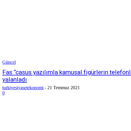
Güncel
Fas “casus yazılımla kamusal figürlerin telefonla
yalanladı
turkiyesiyasetekonomi
-
21 Temmuz 2021
0