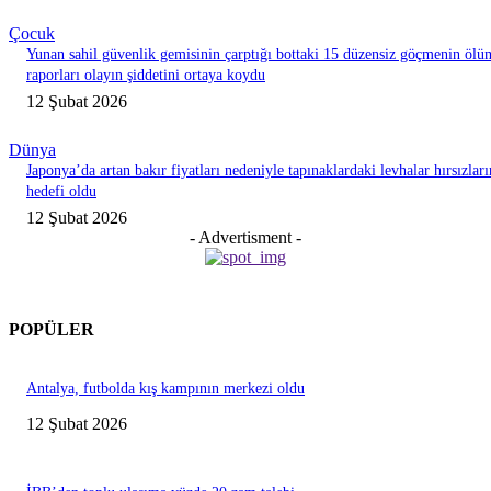
Çocuk
Yunan sahil güvenlik gemisinin çarptığı bottaki 15 düzensiz göçmenin ölü
raporları olayın şiddetini ortaya koydu
12 Şubat 2026
Dünya
Japonya’da artan bakır fiyatları nedeniyle tapınaklardaki levhalar hırsızları
hedefi oldu
12 Şubat 2026
- Advertisment -
POPÜLER
Antalya, futbolda kış kampının merkezi oldu
12 Şubat 2026