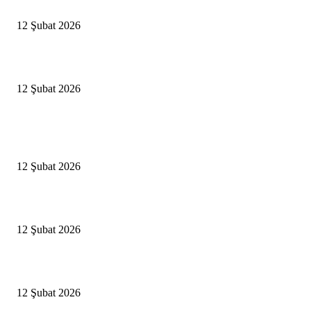
İBB’den toplu ulaşıma yüzde 20 zam talebi
12 Şubat 2026
İzmir’de sağanak hayatı olumsuz etkiledi
12 Şubat 2026
Popüler Haberler
Antalya, futbolda kış kampının merkezi oldu
12 Şubat 2026
İBB’den toplu ulaşıma yüzde 20 zam talebi
12 Şubat 2026
İzmir’de sağanak hayatı olumsuz etkiledi
12 Şubat 2026
Popüler Kategoriler