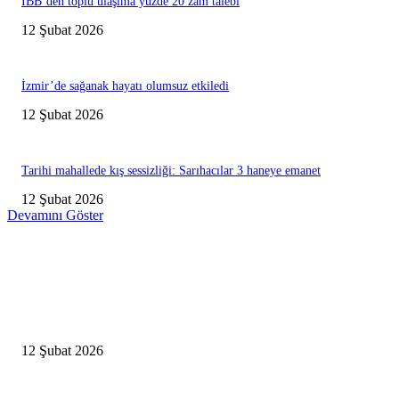
İBB’den toplu ulaşıma yüzde 20 zam talebi
12 Şubat 2026
İzmir’de sağanak hayatı olumsuz etkiledi
12 Şubat 2026
Tarihi mahallede kış sessizliği: Sarıhacılar 3 haneye emanet
12 Şubat 2026
Devamını Göster
Editörün Seçtikleri
Antalya, futbolda kış kampının merkezi oldu
12 Şubat 2026