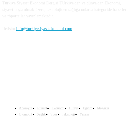
Türkiye Siyaset Ekonomi Dergisi TÜrkiye'den ve dünya'dan Ekonomi,
siyaset başta olmak üzere, teknolojiden sağlığa onlarca kategoride haberler
ve röportajlar yayınlamaktadır.
İletişim
info@turkiyesiyasetekonomi.com
Sosyal Medya'da Bizi Takip Edin
Anasayfa
Güncel
Ekonomi
Dünya
Eğitim
Magazin
Otomobil
Sağlık
Spor
Teknoloji
Yaşam