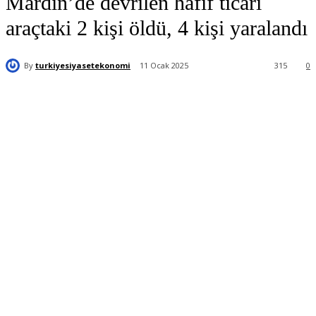
Mardin’de devrilen hafif ticari
araçtaki 2 kişi öldü, 4 kişi yaralandı
By
turkiyesiyasetekonomi
11 Ocak 2025
315
0