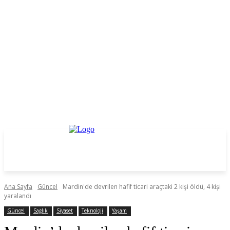
Ana Sayfa
Güncel
Mardin'de devrilen hafif ticari araçtaki 2 kişi öldü, 4 kişi
yaralandı
Güncel
Sağlık
Siyaset
Teknoloji
Yaşam