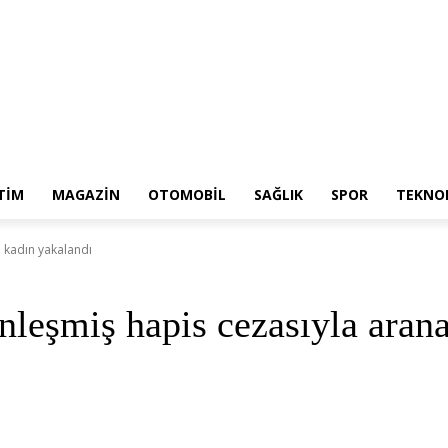
TIM
MAGAZIN
OTOMOBIL
SAĞLIK
SPOR
TEKNOL
n kadın yakalandı
inleşmiş hapis cezasıyla aran