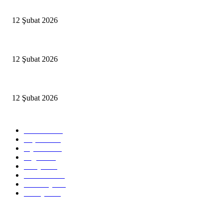
Antalya, futbolda kış kampının merkezi oldu
12 Şubat 2026
İBB’den toplu ulaşıma yüzde 20 zam talebi
12 Şubat 2026
İzmir’de sağanak hayatı olumsuz etkiledi
12 Şubat 2026
Popüler Kategoriler
Güncel
2460
Yaşam
1280
Siyaset
1150
Sağlık
773
Dünya
759
Ekonomi
729
Teknoloji
635
Türkiye
182