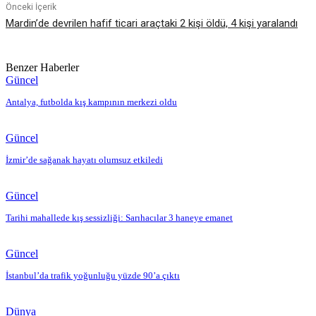
Önceki İçerik
Mardin’de devrilen hafif ticari araçtaki 2 kişi öldü, 4 kişi yaralandı
Benzer Haberler
Güncel
Antalya, futbolda kış kampının merkezi oldu
Güncel
İzmir’de sağanak hayatı olumsuz etkiledi
Güncel
Tarihi mahallede kış sessizliği: Sarıhacılar 3 haneye emanet
Güncel
İstanbul’da trafik yoğunluğu yüzde 90’a çıktı
Dünya