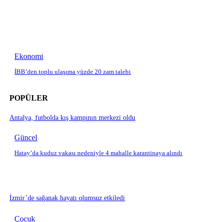
Ekonomi
İBB’den toplu ulaşıma yüzde 20 zam talebi
POPÜLER
Antalya, futbolda kış kampının merkezi oldu
Güncel
Hatay’da kuduz vakası nedeniyle 4 mahalle karantinaya alındı
İzmir’de sağanak hayatı olumsuz etkiledi
Çocuk