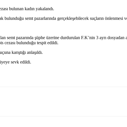
ezası bulunan kadın yakalandı.
ak bulunduğu semt pazarlarında gerçekleşebilecek suçların önlenmesi ve 
semt pazarında şüphe üzerine durdurulan F.K’nin 3 ayrı dosyadan ara
pis cezası bulunduğu tespit edildi.
çuna karıştığı anlaşıldı.
iyeye sevk edildi.