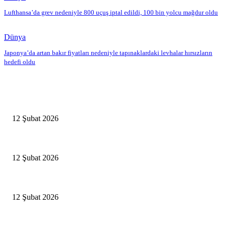
Lufthansa’da grev nedeniyle 800 uçuş iptal edildi, 100 bin yolcu mağdur oldu
Dünya
Japonya’da artan bakır fiyatları nedeniyle tapınaklardaki levhalar hırsızların
hedefi oldu
Editörün Seçtikleri
Antalya, futbolda kış kampının merkezi oldu
12 Şubat 2026
İBB’den toplu ulaşıma yüzde 20 zam talebi
12 Şubat 2026
İzmir’de sağanak hayatı olumsuz etkiledi
12 Şubat 2026
Popüler Haberler