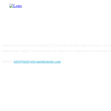
Türkiye Siyaset ve Ekonomi
Türkiye Siyaset Ekonomi Dergisi TÜrkiye'den ve dünya'dan Ekonomi, siyaset
teknolojiden sağlığa onlarca kategoride haberler ve röportajlar yayınlamaktadı
İletişim
info@turkiyesiyasetekonomi.com
Sosyal Medya'da Bizi Takip Edin