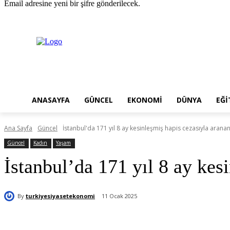
Email adresine yeni bir şifre gönderilecek.
Cuma, Ağustos 7, 2026
Giriş Yap / Kayıt Ol
ANASAYFA
GÜNCEL
EKONOMI
DÜNYA
EĞI
Ana Sayfa
Güncel
İstanbul'da 171 yıl 8 ay kesinleşmiş hapis cezasıyla arana
Güncel
Kadın
Yaşam
İstanbul’da 171 yıl 8 ay kes
By
turkiyesiyasetekonomi
11 Ocak 2025
Paylaş