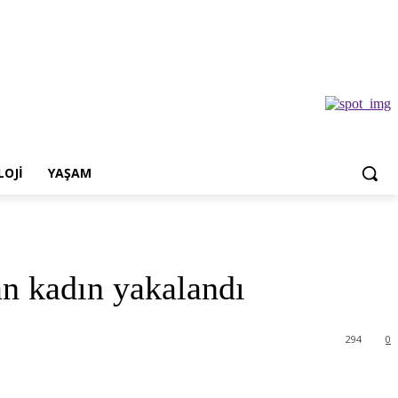
OJI
YAŞAM
an kadın yakalandı
294
0