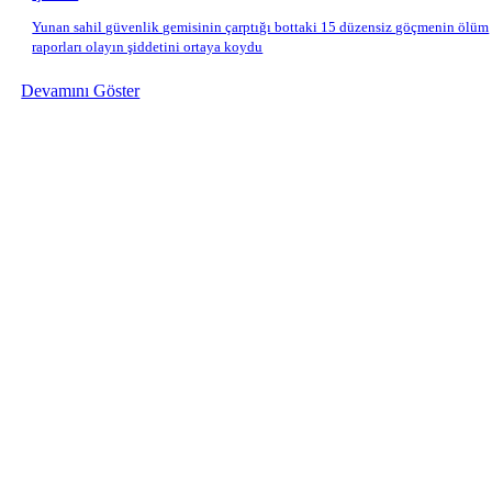
Yunan sahil güvenlik gemisinin çarptığı bottaki 15 düzensiz göçmenin ölüm
raporları olayın şiddetini ortaya koydu
Devamını Göster