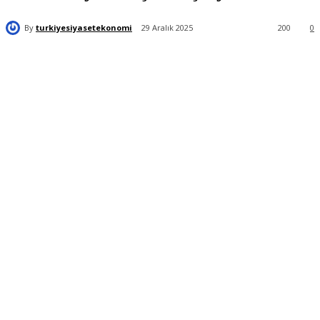
By
turkiyesiyasetekonomi
29 Aralık 2025
200
0