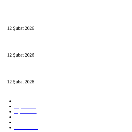
Popüler Haberler
Antalya, futbolda kış kampının merkezi oldu
12 Şubat 2026
İBB’den toplu ulaşıma yüzde 20 zam talebi
12 Şubat 2026
İzmir’de sağanak hayatı olumsuz etkiledi
12 Şubat 2026
Popüler Kategoriler
Güncel
2460
Yaşam
1280
Siyaset
1150
Sağlık
773
Dünya
759
Ekonomi
729