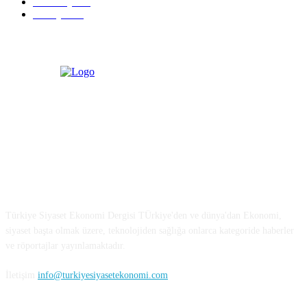
Teknoloji
635
Türkiye
182
Türkiye Siyaset ve Ekonomi
Türkiye Siyaset Ekonomi Dergisi TÜrkiye'den ve dünya'dan Ekonomi,
siyaset başta olmak üzere, teknolojiden sağlığa onlarca kategoride haberler
ve röportajlar yayınlamaktadır.
İletişim
info@turkiyesiyasetekonomi.com