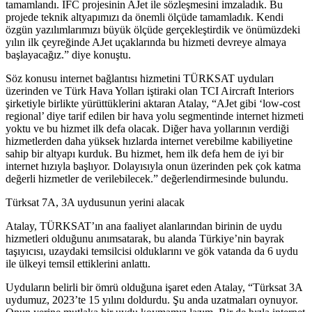
tamamlandı. IFC projesinin AJet ile sözleşmesini imzaladık. Bu
projede teknik altyapımızı da önemli ölçüde tamamladık. Kendi
özgün yazılımlarımızı büyük ölçüde gerçekleştirdik ve önümüzdeki
yılın ilk çeyreğinde AJet uçaklarında bu hizmeti devreye almaya
başlayacağız.” diye konuştu.
Söz konusu internet bağlantısı hizmetini TÜRKSAT uyduları
üzerinden ve Türk Hava Yolları iştiraki olan TCI Aircraft Interiors
şirketiyle birlikte yürüttüklerini aktaran Atalay, “AJet gibi ‘low-cost
regional’ diye tarif edilen bir hava yolu segmentinde internet hizmeti
yoktu ve bu hizmet ilk defa olacak. Diğer hava yollarının verdiği
hizmetlerden daha yüksek hızlarda internet verebilme kabiliyetine
sahip bir altyapı kurduk. Bu hizmet, hem ilk defa hem de iyi bir
internet hızıyla başlıyor. Dolayısıyla onun üzerinden pek çok katma
değerli hizmetler de verilebilecek.” değerlendirmesinde bulundu.
Türksat 7A, 3A uydusunun yerini alacak
Atalay, TÜRKSAT’ın ana faaliyet alanlarından birinin de uydu
hizmetleri olduğunu anımsatarak, bu alanda Türkiye’nin bayrak
taşıyıcısı, uzaydaki temsilcisi olduklarını ve gök vatanda da 6 uydu
ile ülkeyi temsil ettiklerini anlattı.
Uyduların belirli bir ömrü olduğuna işaret eden Atalay, “Türksat 3A
uydumuz, 2023’te 15 yılını doldurdu. Şu anda uzatmaları oynuyor.