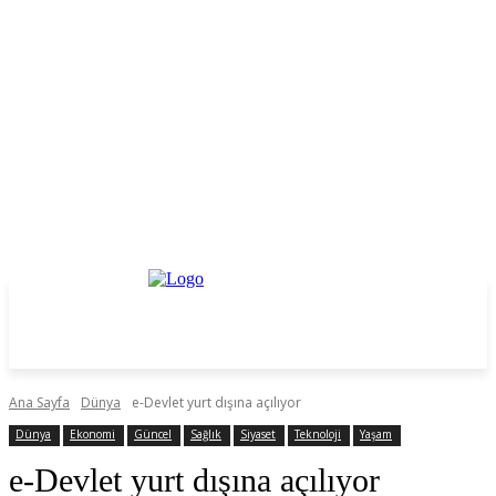
Ana Sayfa
Dünya
e-Devlet yurt dışına açılıyor
Dünya
Ekonomi
Güncel
Sağlık
Siyaset
Teknoloji
Yaşam
e-Devlet yurt dışına açılıyor