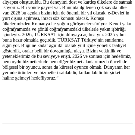
altyapısı oluşturuldu. Bu deneyimi dost ve kardeş ülkelere de satmak
istiyoruz. Bu yönde gayret var. Bununla ilgilenen çok sayıda ülke
var. 2026 bu açıdan bizim için de önemli bir yıl olacak. e-Devlet’in
yurt dışına açılması, ihracı söz konusu olacak. Komşu
ülkelerimizden Romanya ile yoğun görüşmeler sürüyor. Kendi yakın
coğrafyamızda ve gönül coğrafyamızdaki ülkelerle yakın işbirliği
içindeyiz. 2026, TÜRKSAT için dünyaya açılma yılı. 2025 yılını
buna hazır olmakla geçirdik. TÜRKSAT Türkiye’nin sınırlarına
sığmıyor. Bugüne kadar ağırlıklı olarak yurt içine yönelik faaliyet
gösterdik, oralar belli bir doygunluğa ulaştı. Bizim yetkinlik ve
yeteneklerimiz de bu seviyeye erişti. 2026 ve sonrası için hedefimiz,
hem uydu hizmetlerinde hem diğer hizmet alanlarımızda öncelikle
bölgesel bir oyuncu, sonra da küresel oyuncu olmak. Dünyanın her
yerinde ürünleri ve hizmetleri satılabilir, kullanılabilir bir şirket
haline gelmeyi hedefliyoruz.”