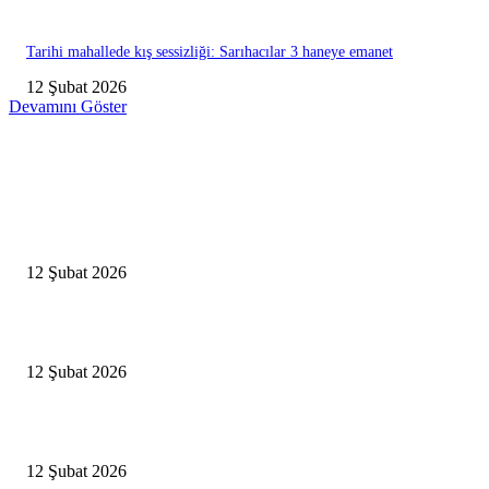
Tarihi mahallede kış sessizliği: Sarıhacılar 3 haneye emanet
12 Şubat 2026
Devamını Göster
Editörün Seçtikleri
Antalya, futbolda kış kampının merkezi oldu
12 Şubat 2026
İBB’den toplu ulaşıma yüzde 20 zam talebi
12 Şubat 2026
İzmir’de sağanak hayatı olumsuz etkiledi
12 Şubat 2026