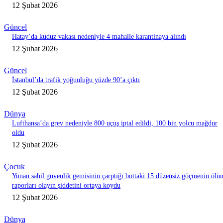
12 Şubat 2026
Güncel
Hatay’da kuduz vakası nedeniyle 4 mahalle karantinaya alındı
12 Şubat 2026
Güncel
İstanbul’da trafik yoğunluğu yüzde 90’a çıktı
12 Şubat 2026
Dünya
Lufthansa’da grev nedeniyle 800 uçuş iptal edildi, 100 bin yolcu mağdur
oldu
12 Şubat 2026
Çocuk
Yunan sahil güvenlik gemisinin çarptığı bottaki 15 düzensiz göçmenin ölü
raporları olayın şiddetini ortaya koydu
12 Şubat 2026
Dünya