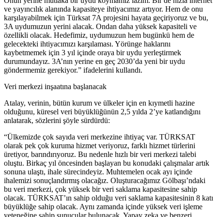
Onun yerine mutlaka bir uydu koymamız lazım. Bir de hızla internet
ve yayıncılık alanında kapasiteye ihtiyacımız artıyor. Hem de onu
karşılayabilmek için Türksat 7A projesini hayata geçiriyoruz ve bu,
3A uydumuzun yerini alacak. Ondan daha yüksek kapasiteli ve
özellikli olacak. Hedefimiz, uydumuzun hem bugünkü hem de
gelecekteki ihtiyacımızı karşılaması. Yörünge haklarını
kaybetmemek için 3 yıl içinde oraya bir uydu yerleştirmek
durumundayız. 3A’nın yerine en geç 2030’da yeni bir uydu
göndermemiz gerekiyor.” ifadelerini kullandı.
Veri merkezi inşaatına başlanacak
Atalay, verinin, bütün kurum ve ülkeler için en kıymetli hazine
olduğunu, küresel veri büyüklüğünün 2,5 yılda 2’ye katlandığını
anlatarak, sözlerini şöyle sürdürdü:
“Ülkemizde çok sayıda veri merkezine ihtiyaç var. TÜRKSAT
olarak pek çok kuruma hizmet veriyoruz, farklı hizmet türlerini
üretiyor, barındırıyoruz. Bu nedenle hızlı bir veri merkezi talebi
oluştu. Birkaç yıl öncesinden başlayan bu konudaki çalışmalar artık
sonuna ulaştı, ihale sürecindeyiz. Muhtemelen ocak ayı içinde
ihalemizi sonuçlandırmış olacağız. Oluşturacağımız Gölbaşı’ndaki
bu veri merkezi, çok yüksek bir veri saklama kapasitesine sahip
olacak. TÜRKSAT’ın sahip olduğu veri saklama kapasitesinin 8 katı
büyüklüğe sahip olacak. Aynı zamanda içinde yüksek veri işleme
yeteneğine sahip sunucular bulunacak. Yapay zeka ve benzeri