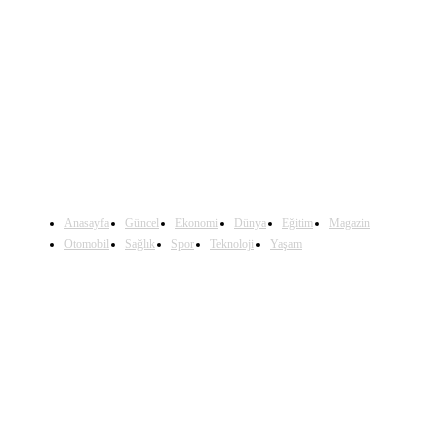
Sosyal Medya'da Bizi Takip Edin
Anasayfa
Güncel
Ekonomi
Dünya
Eğitim
Magazin
Otomobil
Sağlık
Spor
Teknoloji
Yaşam