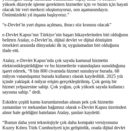
yüksek düzeyde işleme gerektiren hizmetler için ve bizim için hayati
olacak bir veri merkezi oluşturuyoruz, son aşamasındayız.
Önümüzdeki yıl inşaata başlıyoruz.”
“e-Devlet’in yurt dışına açılması, ihracı söz konusu olacak”
e-Devlet Kapısı’nın Türkiye’nin başarı hikayelerinden biri olduğunu
belirten Atalay, e-Devlet’in, dijital devlet ve dijital dönüşüm
örnekleri arasında dünyadaki ilk üç uygulamadan biri olduğunu
ifade etti.
Atalay, e-Devlet Kapısı’nda çok sayıda kamusal hizmetin
elektronikleştirildiğine ve bu hizmetlerin vatandaşlara sunulduğuna
işaret ederek, “8 bin 800 civarında hizmet sunuluyor burada. 68
milyon vatandaşımız burada kullanıcı olarak kaydedildi. 2025 yılı
içinde yaklaşık 4 milyar erişim gerçekleştirilmiş. Çok geniş bir
hizmet yelpazesine sahip. Çok yoğun, çok yüksek sayıda kullanıcı
sayısına sahip.” dedi.
Eskiden çeşitli kamu kurumlarından alınan pek çok hizmetin
zamandan ve mekandan bağımsız olarak e-Devlet Kapısı üzerinden
alınır hale geldiğini hatırlatan Atalay, şunları kaydetti:
“Bunun daha yeni teknolojiyle çok daha kompakt versiyonunu
Kuzey Kıbrıs Türk Cumhuriyeti için geliştirdik, orada dijital devlet