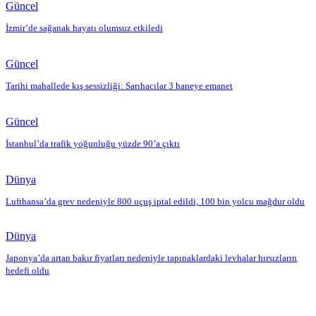
Güncel
İzmir’de sağanak hayatı olumsuz etkiledi
Güncel
Tarihi mahallede kış sessizliği: Sarıhacılar 3 haneye emanet
Güncel
İstanbul’da trafik yoğunluğu yüzde 90’a çıktı
Dünya
Lufthansa’da grev nedeniyle 800 uçuş iptal edildi, 100 bin yolcu mağdur oldu
Dünya
Japonya’da artan bakır fiyatları nedeniyle tapınaklardaki levhalar hırsızların
hedefi oldu
Editörün Seçtikleri