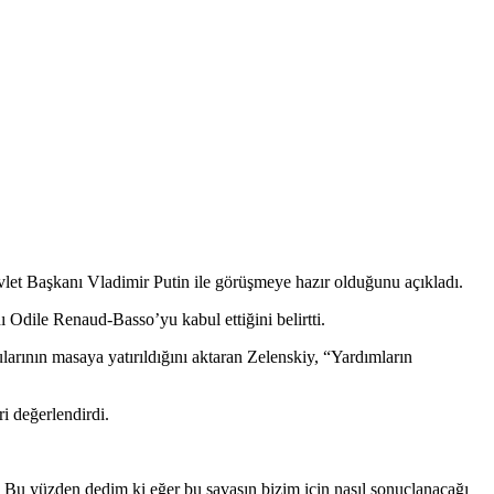
let Başkanı Vladimir Putin ile görüşmeye hazır olduğunu açıkladı.
dile Renaud-Basso’yu kabul ettiğini belirtti.
arının masaya yatırıldığını aktaran Zelenskiy, “Yardımların
i değerlendirdi.
 yüzden dedim ki eğer bu savaşın bizim için nasıl sonuçlanacağı