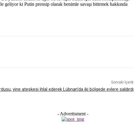
le geliyor ki Putin prensip olarak benimle savaşı bitirmek hakkında
Sonraki İçerik
ordusu, yine ateşkesi ihlal ederek Lübnan’da iki bölgede evlere saldırdı
- Advertisment -