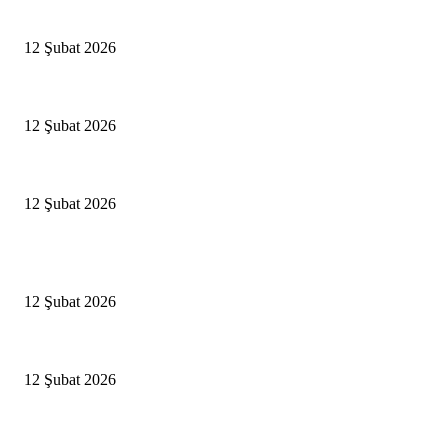
Antalya, futbolda kış kampının merkezi oldu
12 Şubat 2026
İBB’den toplu ulaşıma yüzde 20 zam talebi
12 Şubat 2026
İzmir’de sağanak hayatı olumsuz etkiledi
12 Şubat 2026
Popüler Haberler
Antalya, futbolda kış kampının merkezi oldu
12 Şubat 2026
İBB’den toplu ulaşıma yüzde 20 zam talebi
12 Şubat 2026
İzmir’de sağanak hayatı olumsuz etkiledi