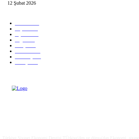
12 Şubat 2026
Popüler Kategoriler
Güncel
2460
Yaşam
1280
Siyaset
1150
Sağlık
773
Dünya
759
Ekonomi
729
Teknoloji
635
Türkiye
182
Türkiye Siyaset ve Ekonomi
Türkiye Siyaset Ekonomi Dergisi TÜrkiye'den ve dünya'dan Ekonomi, siyaset