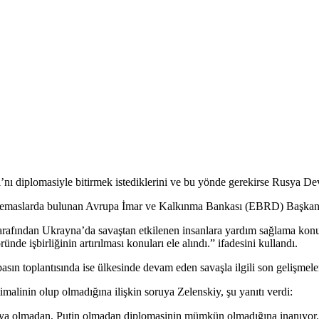
 diplomasiyle bitirmek istediklerini ve bu yönde gerekirse Rusya Dev
e temaslarda bulunan Avrupa İmar ve Kalkınma Bankası (EBRD) Başkanı O
arafından Ukrayna’da savaştan etkilenen insanlara yardım sağlama konul
nde işbirliğinin artırılması konuları ele alındı.” ifadesini kullandı.
sın toplantısında ise ülkesinde devam eden savaşla ilgili son gelişmeler
malinin olup olmadığına ilişkin soruya Zelenskiy, şu yanıtı verdi:
olmadan, Putin olmadan diplomasinin mümkün olmadığına inanıyor. Bu