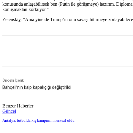
konusunda anlaşabilirsek ben (Putin ile görüşmeye) hazırım. Diplomasi
konuşmaktan korkuyor.”
Zelenskiy, “Ama yine de Trump’ın onu savaşı bitirmeye zorlayabilec
Paylaş
Önceki İçerik
Bahçeli’nin kalp kapakçığı değiştirildi
Benzer Haberler
Güncel
Antalya, futbolda kış kampının merkezi oldu