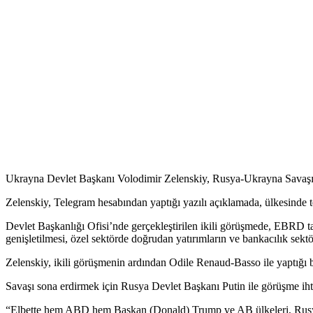
Ukrayna Devlet Başkanı Volodimir Zelenskiy, Rusya-Ukrayna Savaşı’nı
Zelenskiy, Telegram hesabından yaptığı yazılı açıklamada, ülkesind
Devlet Başkanlığı Ofisi’nde gerçekleştirilen ikili görüşmede, EBRD t
genişletilmesi, özel sektörde doğrudan yatırımların ve bankacılık sektörü
Zelenskiy, ikili görüşmenin ardından Odile Renaud-Basso ile yaptığı ba
Savaşı sona erdirmek için Rusya Devlet Başkanı Putin ile görüşme ihti
“Elbette hem ABD hem Başkan (Donald) Trump ve AB ülkeleri, Rusya 