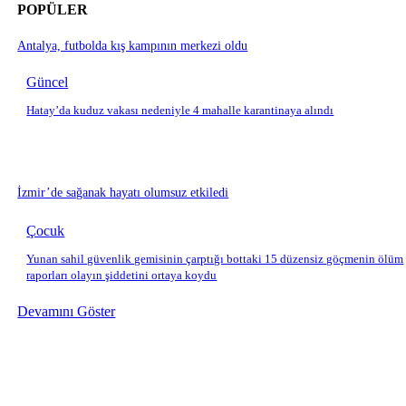
POPÜLER
Antalya, futbolda kış kampının merkezi oldu
Güncel
Hatay’da kuduz vakası nedeniyle 4 mahalle karantinaya alındı
İzmir’de sağanak hayatı olumsuz etkiledi
Çocuk
Yunan sahil güvenlik gemisinin çarptığı bottaki 15 düzensiz göçmenin ölüm
raporları olayın şiddetini ortaya koydu
Devamını Göster