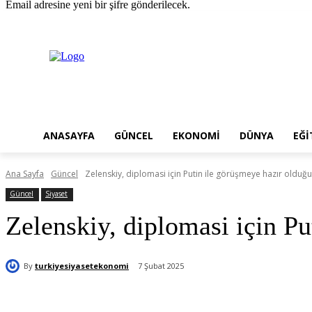
Email adresine yeni bir şifre gönderilecek.
Cuma, Ağustos 7, 2026
Giriş Yap / Kayıt Ol
ANASAYFA
GÜNCEL
EKONOMI
DÜNYA
EĞI
Ana Sayfa
Güncel
Zelenskiy, diplomasi için Putin ile görüşmeye hazır olduğu
Güncel
Siyaset
Zelenskiy, diplomasi için Pu
By
turkiyesiyasetekonomi
7 Şubat 2025
Paylaş