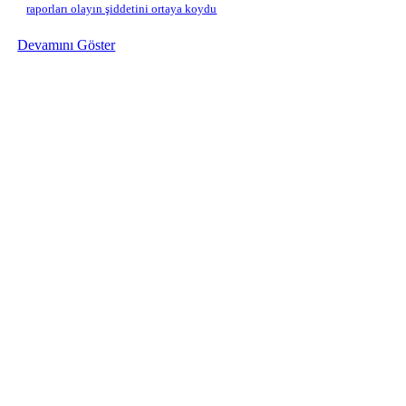
raporları olayın şiddetini ortaya koydu
Devamını Göster