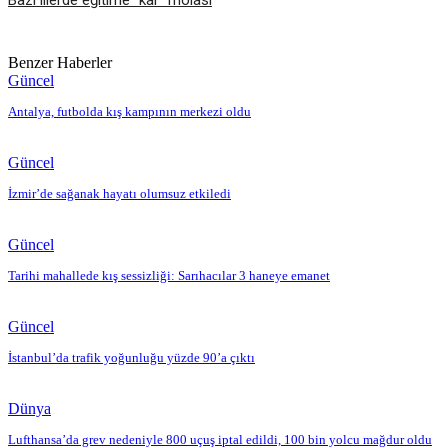
Bazı illerde eğitime “kar” molası
Benzer Haberler
Güncel
Antalya, futbolda kış kampının merkezi oldu
Güncel
İzmir’de sağanak hayatı olumsuz etkiledi
Güncel
Tarihi mahallede kış sessizliği: Sarıhacılar 3 haneye emanet
Güncel
İstanbul’da trafik yoğunluğu yüzde 90’a çıktı
Dünya
Lufthansa’da grev nedeniyle 800 uçuş iptal edildi, 100 bin yolcu mağdur oldu