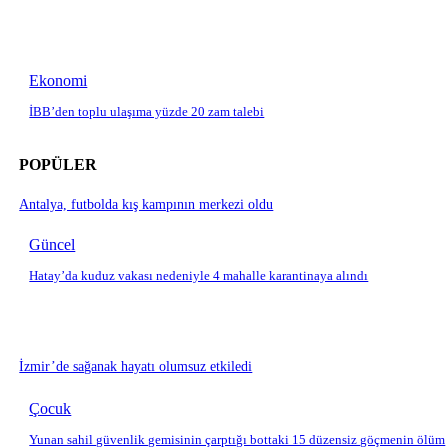
Ekonomi
İBB’den toplu ulaşıma yüzde 20 zam talebi
POPÜLER
Antalya, futbolda kış kampının merkezi oldu
Güncel
Hatay’da kuduz vakası nedeniyle 4 mahalle karantinaya alındı
İzmir’de sağanak hayatı olumsuz etkiledi
Çocuk
Yunan sahil güvenlik gemisinin çarptığı bottaki 15 düzensiz göçmenin ölüm