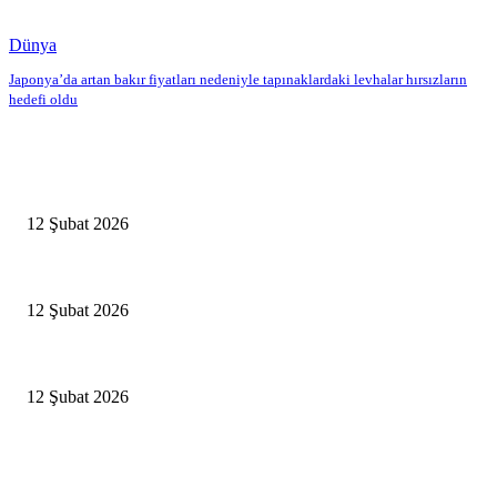
Dünya
Japonya’da artan bakır fiyatları nedeniyle tapınaklardaki levhalar hırsızların
hedefi oldu
Editörün Seçtikleri
Antalya, futbolda kış kampının merkezi oldu
12 Şubat 2026
İBB’den toplu ulaşıma yüzde 20 zam talebi
12 Şubat 2026
İzmir’de sağanak hayatı olumsuz etkiledi
12 Şubat 2026
Popüler Haberler
Antalya, futbolda kış kampının merkezi oldu