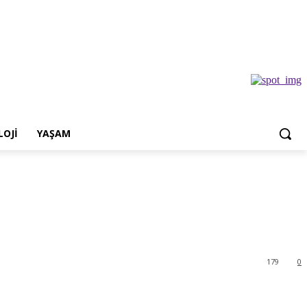
OJI
YAŞAM
179
0