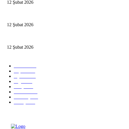
12 Şubat 2026
İBB’den toplu ulaşıma yüzde 20 zam talebi
12 Şubat 2026
İzmir’de sağanak hayatı olumsuz etkiledi
12 Şubat 2026
Popüler Kategoriler
Güncel
2460
Yaşam
1280
Siyaset
1150
Sağlık
773
Dünya
759
Ekonomi
729
Teknoloji
635
Türkiye
182