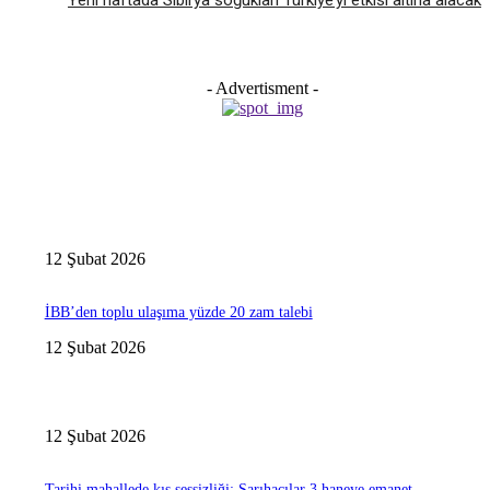
Yeni haftada Sibirya soğukları Türkiye’yi etkisi altına alacak
- Advertisment -
12 Şubat 2026
İBB’den toplu ulaşıma yüzde 20 zam talebi
12 Şubat 2026
12 Şubat 2026
Tarihi mahallede kış sessizliği: Sarıhacılar 3 haneye emanet