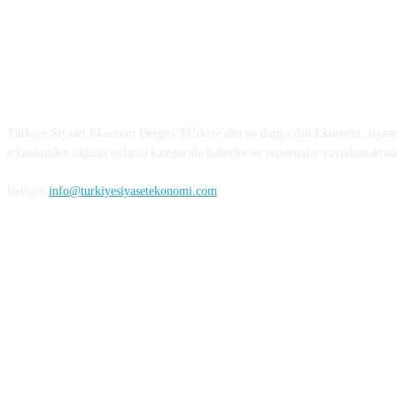
Türkiye Siyaset ve Ekonomi
Türkiye Siyaset Ekonomi Dergisi TÜrkiye'den ve dünya'dan Ekonomi, siyaset
teknolojiden sağlığa onlarca kategoride haberler ve röportajlar yayınlamaktadı
İletişim
info@turkiyesiyasetekonomi.com
Sosyal Medya'da Bizi Takip Edin