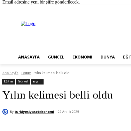
Email adresine yeni bir şifre gönderilecek.
Perşembe, Ağustos 6, 2026
Giriş Yap / Kayıt Ol
ANASAYFA
GÜNCEL
EKONOMI
DÜNYA
EĞI
Ana Sayfa
Eğitim
Yılın kelimesi belli oldu
Eğitim
Güncel
Yaşam
Yılın kelimesi belli oldu
By
turkiyesiyasetekonomi
29 Aralık 2025
Paylaş