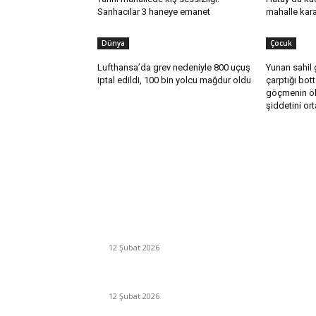
Sarıhacılar 3 haneye emanet
mahalle kara
Dünya
Çocuk
Lufthansa’da grev nedeniyle 800 uçuş
Yunan sahil 
iptal edildi, 100 bin yolcu mağdur oldu
çarptığı bot
göçmenin ölü
şiddetini or
Editörün Seçtikleri
Antalya, futbolda kış kampının merkezi oldu
12 Şubat 2026
İBB’den toplu ulaşıma yüzde 20 zam talebi
12 Şubat 2026