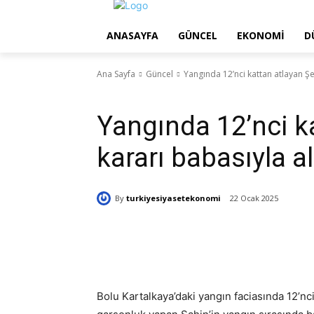
ANASAYFA
GÜNCEL
EKONOMI
D
Ana Sayfa
Güncel
Yangında 12’nci kattan atlayan Şev
Güncel
Sağlık
Yaşam
Yangında 12’nci ka
kararı babasıyla al
By
turkiyesiyasetekonomi
22 Ocak 2025
Paylaş
Bolu Kartalkaya’daki yangın faciasında 12’nci