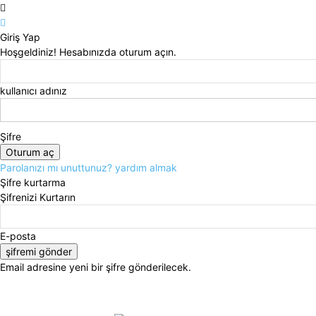
Giriş Yap
Hoşgeldiniz! Hesabınızda oturum açın.
kullanıcı adınız
Şifre
Parolanızı mı unuttunuz? yardım almak
Şifre kurtarma
Şifrenizi Kurtarın
E-posta
Email adresine yeni bir şifre gönderilecek.
Perşembe, Ağustos 6, 2026
Giriş Yap / Kayıt Ol