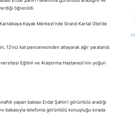
bası Erdal Şahin’i telefonla görüntülü aradığını ve
erdiği öğrenildi.
 Kartalkaya Kayak Merkezi’nde Grand Kartal Otel’de
D
n, 12’nci kat penceresinden atlayarak ağır yaralandı.
iversitesi Eğitim ve Araştırma Hastanesi’nin yoğun
snaflık yapan babası Erdal Şahin’i görüntülü aradığı
ını babasıyla telefonla görüntülü konuştuğu sırada