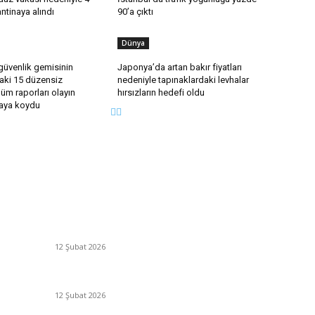
ntinaya alındı
90’a çıktı
Dünya
güvenlik gemisinin
Japonya’da artan bakır fiyatları
taki 15 düzensiz
nedeniyle tapınaklardaki levhalar
m raporları olayın
hırsızların hedefi oldu
taya koydu
Popüler Haberler
P
Antalya, futbolda kış kampının merkezi oldu
G
12 Şubat 2026
Y
Si
İBB’den toplu ulaşıma yüzde 20 zam talebi
12 Şubat 2026
Sa