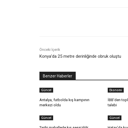
Paylaş
Önceki İçerik
Konya’da 25 metre derinliğinde obruk oluştu
Benzer Haberler
Güncel
Ekonomi
Antalya, futbolda kış kampının
İBB’den top
merkezi oldu
talebi
Güncel
Güncel
Tarihi mahallede kış sessizliği:
Hatay’da ku