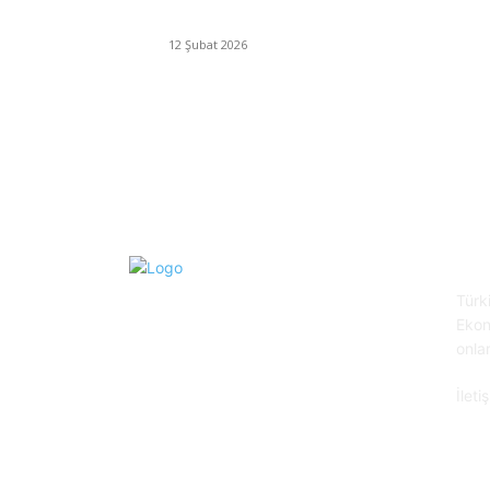
İzmir’de sağanak hayatı olumsuz etkiledi
12 Şubat 2026
Tür
Türk
Ekon
onla
İleti