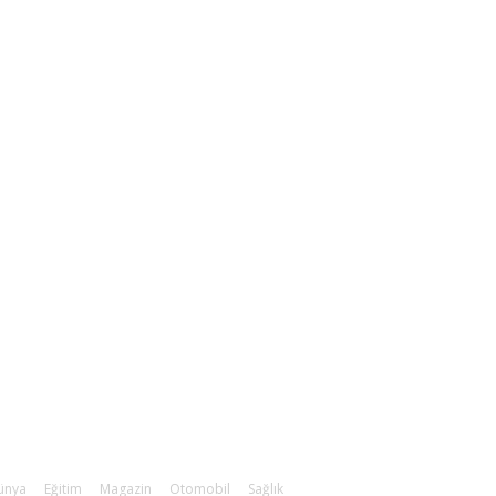
ünya
759
konomi
729
knoloji
635
rkiye
182
osyal Medya'da Bizi Takip Edin
ünya
Eğitim
Magazin
Otomobil
Sağlık