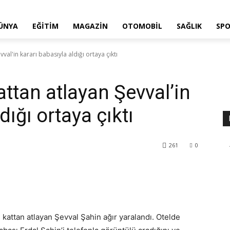
ÜNYA
EĞITIM
MAGAZIN
OTOMOBIL
SAĞLIK
SP
val'in kararı babasıyla aldığı ortaya çıktı
ttan atlayan Şevval’in
dığı ortaya çıktı
261
0
 kattan atlayan Şevval Şahin ağır yaralandı. Otelde