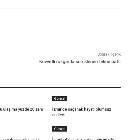
Sonraki İçerik
Kuvvetli rüzgarda sürüklenen tekne battı
Güncel
lu ulaşıma yüzde 20 zam
İzmir’de sağanak hayatı olumsuz
etkiledi
Güncel
duz vakası nedeniyle 4
İstanbul’da trafik yoğunluğu yüzde