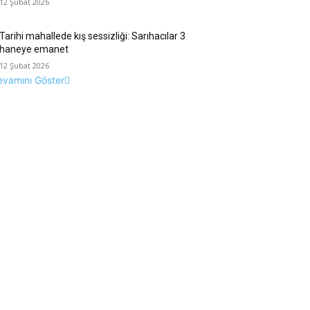
12 Şubat 2026
Tarihi mahallede kış sessizliği: Sarıhacılar 3
haneye emanet
12 Şubat 2026
evamını Göster