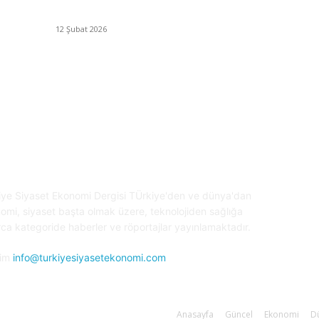
D
İzmir’de sağanak hayatı olumsuz etkiledi
E
12 Şubat 2026
Te
Tü
kiye Siyaset ve Ekonomi
S
iye Siyaset Ekonomi Dergisi TÜrkiye'den ve dünya'dan
omi, siyaset başta olmak üzere, teknolojiden sağlığa
rca kategoride haberler ve röportajlar yayınlamaktadır.
şim
info@turkiyesiyasetekonomi.com
Anasayfa
Güncel
Ekonomi
D