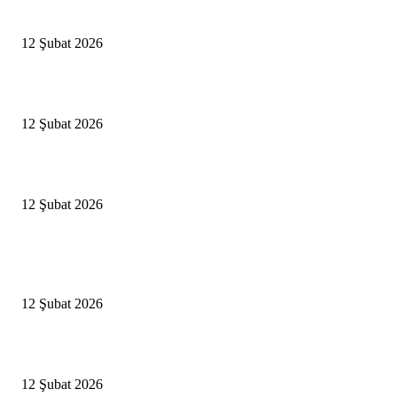
Antalya, futbolda kış kampının merkezi oldu
12 Şubat 2026
İBB’den toplu ulaşıma yüzde 20 zam talebi
12 Şubat 2026
İzmir’de sağanak hayatı olumsuz etkiledi
12 Şubat 2026
Popüler Haberler
Antalya, futbolda kış kampının merkezi oldu
12 Şubat 2026
İBB’den toplu ulaşıma yüzde 20 zam talebi
12 Şubat 2026