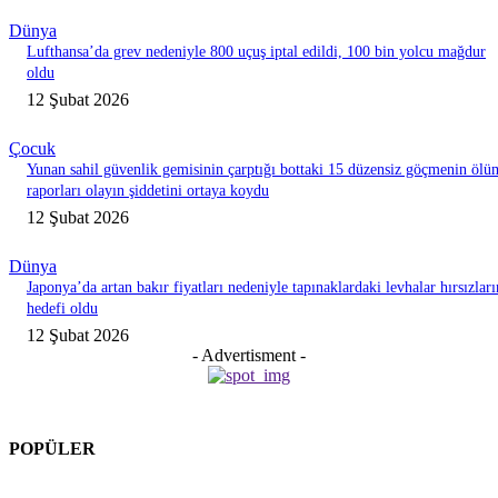
Dünya
Lufthansa’da grev nedeniyle 800 uçuş iptal edildi, 100 bin yolcu mağdur
oldu
12 Şubat 2026
Çocuk
Yunan sahil güvenlik gemisinin çarptığı bottaki 15 düzensiz göçmenin ölü
raporları olayın şiddetini ortaya koydu
12 Şubat 2026
Dünya
Japonya’da artan bakır fiyatları nedeniyle tapınaklardaki levhalar hırsızları
hedefi oldu
12 Şubat 2026
- Advertisment -
POPÜLER