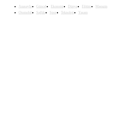
Anasayfa
Güncel
Ekonomi
Dünya
Eğitim
Magazin
Otomobil
Sağlık
Spor
Teknoloji
Yaşam