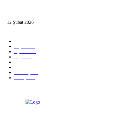
İzmir’de sağanak hayatı olumsuz etkiledi
12 Şubat 2026
Popüler Kategoriler
Güncel
2460
Yaşam
1280
Siyaset
1150
Sağlık
773
Dünya
759
Ekonomi
729
Teknoloji
635
Türkiye
182