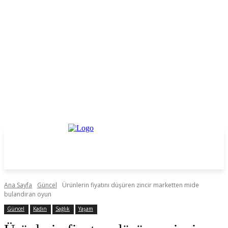
Ana Sayfa
Güncel
Ürünlerin fiyatını düşüren zincir marketten mide
bulandıran oyun
Güncel
Kadın
Sağlık
Yaşam