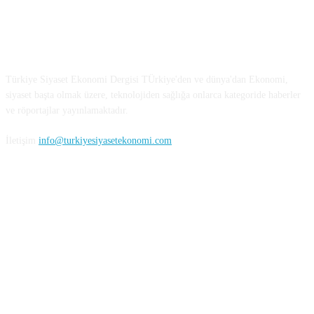
Türkiye Siyaset ve Ekonomi
Türkiye Siyaset Ekonomi Dergisi TÜrkiye'den ve dünya'dan Ekonomi,
siyaset başta olmak üzere, teknolojiden sağlığa onlarca kategoride haberler
ve röportajlar yayınlamaktadır.
İletişim
info@turkiyesiyasetekonomi.com
Sosyal Medya'da Bizi Takip Edin