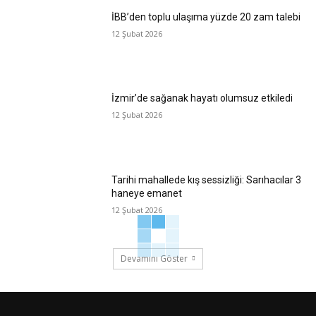
İBB’den toplu ulaşıma yüzde 20 zam talebi
12 Şubat 2026
İzmir’de sağanak hayatı olumsuz etkiledi
12 Şubat 2026
Tarihi mahallede kış sessizliği: Sarıhacılar 3
haneye emanet
12 Şubat 2026
Devamını Göster