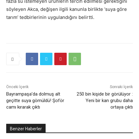
fazla su istemeyen ürünlerin tercih edilmesi gerektiğini
söyleyen Akca, değişen ilgili kanunla birlikte ‘suya göre
tarım’ tedbirlerinin uygulandığını belirtti.
Önceki İçerik
Sonraki İçerik
Bayrampaşa’da dolmuş alt
250 bin kişide bir görülüyor :
geçitte suya gömüldü! Şoför
Yeni bir kan grubu daha
camı kırarak çıktı
ortaya çıktı
Benzer Haberler