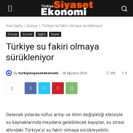
Ana Sayfa
Dünya
Türkiye su fakiri olmaya sürükleniyor
Dünya
Güncel
Sağlık
Yaşam
Türkiye su fakiri olmaya
sürükleniyor
By
turkiyesiyasetekonomi
28 Ağustos 2024
299
0
Gelecek yıllarda nüfus artışı ve iklim değişikliği etkisiyle
su kaynaklarında meydana gelebilecek kayıplar, su stresi
altındaki Türkiye’yi su fakiri olmaya sürükleyebilir.