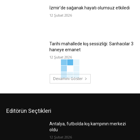
İzmir’de sağanak hayatı olumsuz etkiledi
12 Şubat 2026
Tarihi mahallede kış sessizliği: Sarıhacılar 3
haneye emanet
12 Şubat 2026
Devamını Göster
Editörün Seçtikleri
Antalya, futbolda kış kampının merkezi
oldu
12 Şubat 2026