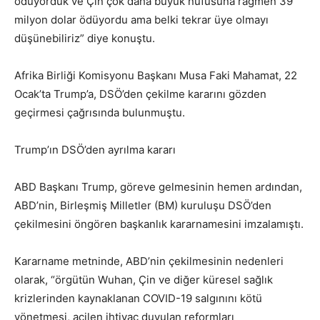
ödüyorduk ve Çin çok daha büyük nüfusuna rağmen 39
milyon dolar ödüyordu ama belki tekrar üye olmayı
düşünebiliriz” diye konuştu.
Afrika Birliği Komisyonu Başkanı Musa Faki Mahamat, 22
Ocak’ta Trump’a, DSÖ’den çekilme kararını gözden
geçirmesi çağrısında bulunmuştu.
Trump’ın DSÖ’den ayrılma kararı
ABD Başkanı Trump, göreve gelmesinin hemen ardından,
ABD’nin, Birleşmiş Milletler (BM) kuruluşu DSÖ’den
çekilmesini öngören başkanlık kararnamesini imzalamıştı.
Kararname metninde, ABD’nin çekilmesinin nedenleri
olarak, “örgütün Wuhan, Çin ve diğer küresel sağlık
krizlerinden kaynaklanan COVID-19 salgınını kötü
yönetmesi, acilen ihtiyaç duyulan reformları