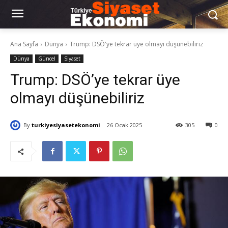
Ana Sayfa
Dünya
Trump: DSÖ'ye tekrar üye olmayı düşünebiliriz
Dünya
Güncel
Siyaset
Trump: DSÖ’ye tekrar üye
olmayı düşünebiliriz
By
turkiyesiyasetekonomi
26 Ocak 2025
305
0