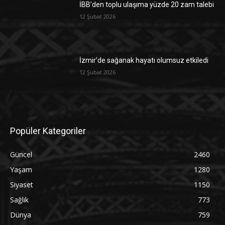
İBB’den toplu ulaşıma yüzde 20 zam talebi
12 Şubat 2026
İzmir’de sağanak hayatı olumsuz etkiledi
12 Şubat 2026
Popüler Kategoriler
Güncel
2460
Yaşam
1280
Siyaset
1150
Sağlık
773
Dünya
759