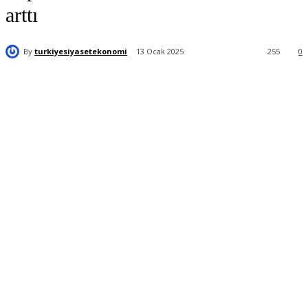
arttı
By
turkiyesiyasetekonomi
13 Ocak 2025
255
0