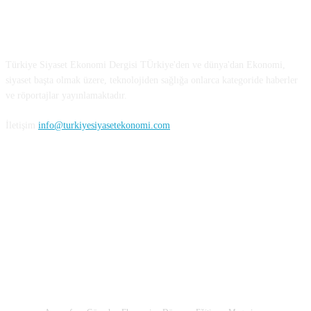
Türkiye Siyaset ve Ekonomi
Türkiye Siyaset Ekonomi Dergisi TÜrkiye'den ve dünya'dan Ekonomi,
siyaset başta olmak üzere, teknolojiden sağlığa onlarca kategoride haberler
ve röportajlar yayınlamaktadır.
İletişim
info@turkiyesiyasetekonomi.com
Sosyal Medya'da Bizi Takip Edin