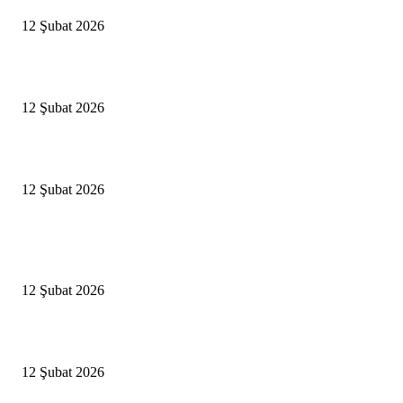
12 Şubat 2026
İBB’den toplu ulaşıma yüzde 20 zam talebi
12 Şubat 2026
İzmir’de sağanak hayatı olumsuz etkiledi
12 Şubat 2026
Popüler Haberler
Antalya, futbolda kış kampının merkezi oldu
12 Şubat 2026
İBB’den toplu ulaşıma yüzde 20 zam talebi
12 Şubat 2026