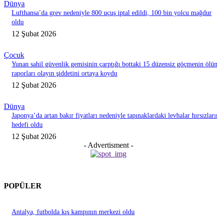
Dünya
Lufthansa’da grev nedeniyle 800 uçuş iptal edildi, 100 bin yolcu mağdur
oldu
12 Şubat 2026
Çocuk
Yunan sahil güvenlik gemisinin çarptığı bottaki 15 düzensiz göçmenin ölü
raporları olayın şiddetini ortaya koydu
12 Şubat 2026
Dünya
Japonya’da artan bakır fiyatları nedeniyle tapınaklardaki levhalar hırsızları
hedefi oldu
12 Şubat 2026
- Advertisment -
POPÜLER
Antalya, futbolda kış kampının merkezi oldu