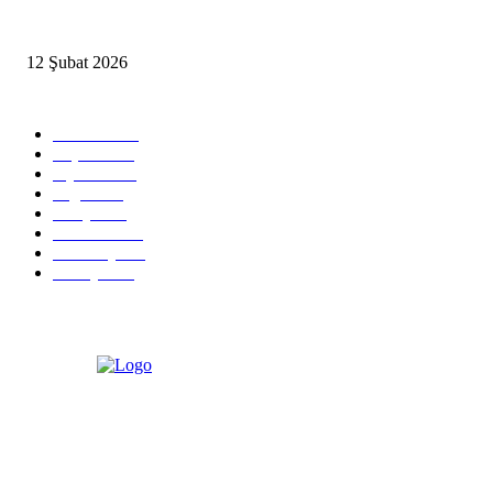
İzmir’de sağanak hayatı olumsuz etkiledi
12 Şubat 2026
Popüler Kategoriler
Güncel
2460
Yaşam
1280
Siyaset
1150
Sağlık
773
Dünya
759
Ekonomi
729
Teknoloji
635
Türkiye
182