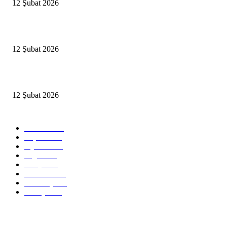
12 Şubat 2026
İBB’den toplu ulaşıma yüzde 20 zam talebi
12 Şubat 2026
İzmir’de sağanak hayatı olumsuz etkiledi
12 Şubat 2026
Popüler Kategoriler
Güncel
2460
Yaşam
1280
Siyaset
1150
Sağlık
773
Dünya
759
Ekonomi
729
Teknoloji
635
Türkiye
182