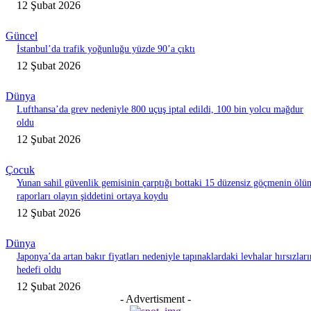
12 Şubat 2026
Güncel
İstanbul’da trafik yoğunluğu yüzde 90’a çıktı
12 Şubat 2026
Dünya
Lufthansa’da grev nedeniyle 800 uçuş iptal edildi, 100 bin yolcu mağdur
oldu
12 Şubat 2026
Çocuk
Yunan sahil güvenlik gemisinin çarptığı bottaki 15 düzensiz göçmenin ölü
raporları olayın şiddetini ortaya koydu
12 Şubat 2026
Dünya
Japonya’da artan bakır fiyatları nedeniyle tapınaklardaki levhalar hırsızları
hedefi oldu
12 Şubat 2026
- Advertisment -