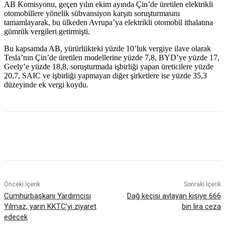
AB Komisyonu, geçen yılın ekim ayında Çin’de üretilen elektrikli
otomobillere yönelik sübvansiyon karşıtı soruşturmasını
tamamlayarak, bu ülkeden Avrupa’ya elektrikli otomobil ithalatına
gümrük vergileri getirmişti.
Bu kapsamda AB, yürürlükteki yüzde 10’luk vergiye ilave olarak
Tesla’nın Çin’de üretilen modellerine yüzde 7,8, BYD’ye yüzde 17,
Geely’e yüzde 18,8, soruşturmada işbirliği yapan üreticilere yüzde
20,7, SAIC ve işbirliği yapmayan diğer şirketlere ise yüzde 35,3
düzeyinde ek vergi koydu.
Önceki İçerik
Sonraki İçerik
Cumhurbaşkanı Yardımcısı
Dağ keçisi avlayan kişiye 666
Yılmaz, yarın KKTC’yi ziyaret
bin lira ceza
edecek