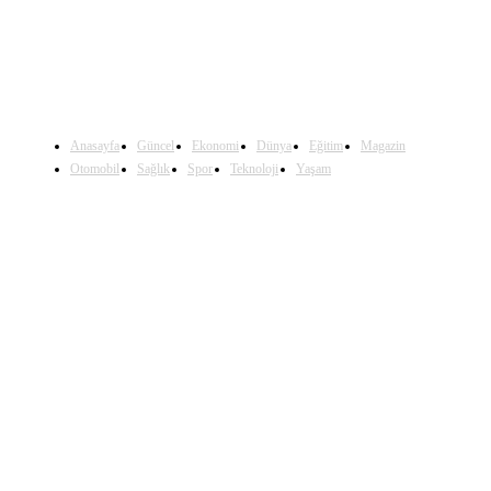
Anasayfa
Güncel
Ekonomi
Dünya
Eğitim
Magazin
Otomobil
Sağlık
Spor
Teknoloji
Yaşam