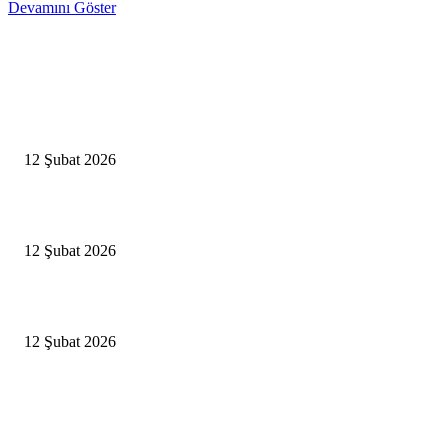
Devamını Göster
Editörün Seçtikleri
Antalya, futbolda kış kampının merkezi oldu
12 Şubat 2026
İBB’den toplu ulaşıma yüzde 20 zam talebi
12 Şubat 2026
İzmir’de sağanak hayatı olumsuz etkiledi
12 Şubat 2026
Popüler Haberler
Antalya, futbolda kış kampının merkezi oldu