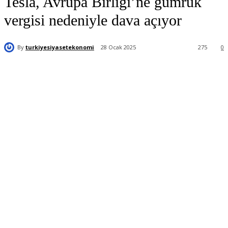
Tesla, Avrupa Birliği’ne gümrük
vergisi nedeniyle dava açıyor
By
turkiyesiyasetekonomi
28 Ocak 2025
275
0