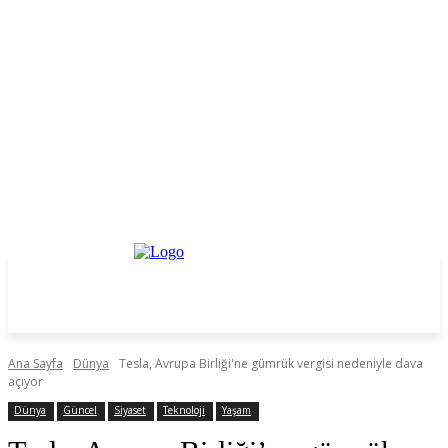
Ana Sayfa
Dünya
Tesla, Avrupa Birliği'ne gümrük vergisi nedeniyle dava
açıyor
Dünya
Güncel
Siyaset
Teknoloji
Yaşam