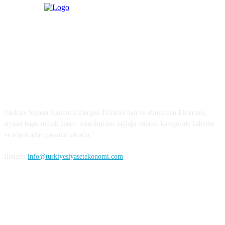
Türkiye Siyaset ve Ekonomi
Türkiye Siyaset Ekonomi Dergisi TÜrkiye'den ve dünya'dan Ekonomi,
siyaset başta olmak üzere, teknolojiden sağlığa onlarca kategoride haberler
ve röportajlar yayınlamaktadır.
İletişim
info@turkiyesiyasetekonomi.com
Sosyal Medya'da Bizi Takip Edin