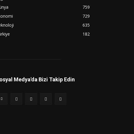
ünya
759
konomi
729
knoloji
635
rkiye
182
osyal Medya'da Bizi Takip Edin