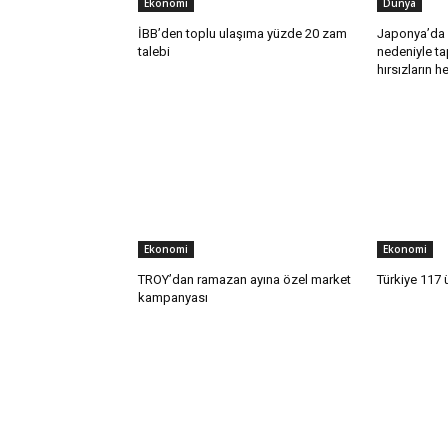
Ekonomi
Dünya
İBB’den toplu ulaşıma yüzde 20 zam
Japonya’da a
talebi
nedeniyle ta
hırsızların h
Ekonomi
Ekonomi
TROY’dan ramazan ayına özel market
Türkiye 117 
kampanyası