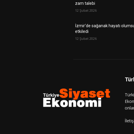
zam talebi
12 Şubat 2026
İzmir’de sağanak hayatı olums
etkiledi
12 Şubat 2026
Tür
Türk
Ekon
onla
İlet