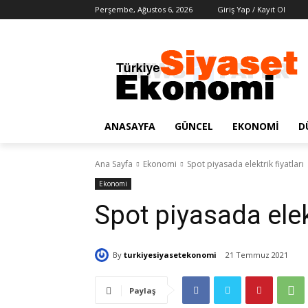
Perşembe, Ağustos 6, 2026
Giriş Yap / Kayıt Ol
ANASAYFA
GÜNCEL
EKONOMI
D
Ana Sayfa
Ekonomi
Spot piyasada elektrik fiyatları
Ekonomi
Spot piyasada elekt
By
turkiyesiyasetekonomi
21 Temmuz 2021
Paylaş