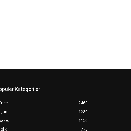
opüler Kategoriler
üncel
2460
aşam
1280
yaset
1150
ğlık
773