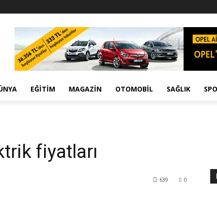
ÜNYA
EĞITIM
MAGAZIN
OTOMOBIL
SAĞLIK
SP
rik fiyatları
639
0