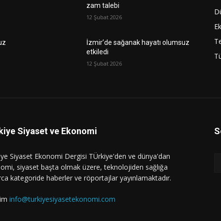
zam talebi
D
12 Şubat 2026
E
Te
uz
İzmir’de sağanak hayatı olumsuz
etkiledi
Tü
12 Şubat 2026
kiye Siyaset ve Ekonomi
S
iye Siyaset Ekonomi Dergisi TÜrkiye'den ve dünya'dan
omi, siyaset başta olmak üzere, teknolojiden sağlığa
rca kategoride haberler ve röportajlar yayınlamaktadır.
işim
info@turkiyesiyasetekonomi.com