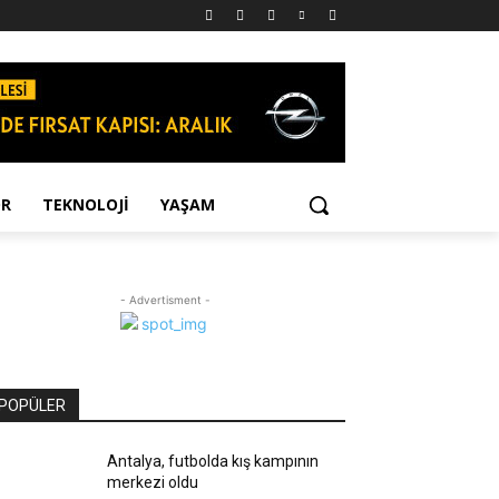
OR
TEKNOLOJI
YAŞAM
- Advertisment -
POPÜLER
Antalya, futbolda kış kampının
merkezi oldu