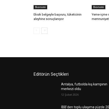
Ekonomi
Ekonomi
Eksik belgeyle başvuru, tüketicinin
Yeme-içme s
aleyhine sonuçlanıyor
memnuniyetl
Editörün Seçtikleri
Antalya, futbolda kış kampının
merkezi oldu
12 Şubat 2026
İBB’den toplu ulaşıma yüzde 2