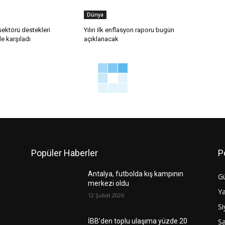
Dünya
ektörü destekleri
Yılın ilk enflasyon raporu bugün
e karşıladı
açıklanacak
Popüler Haberler
P
Antalya, futbolda kış kampının
G
merkezi oldu
Y
12 Şubat 2026
Si
Sa
0
İBB’den toplu ulaşıma yüzde 20