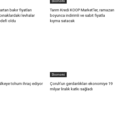
Ekonomi
rtan bakır fiyatları
Tarım Kredi KOOP Market’ler, ramazan
pınaklardaki levhalar
boyunca indirimli ve sabit fiyatla
edefi oldu
kıyma satacak
Ekonomi
ülkeye tohum ihraç ediyor
Çoruh’un gerdanlıkları ekonomiye 19
milyar liralık katkı sağladı