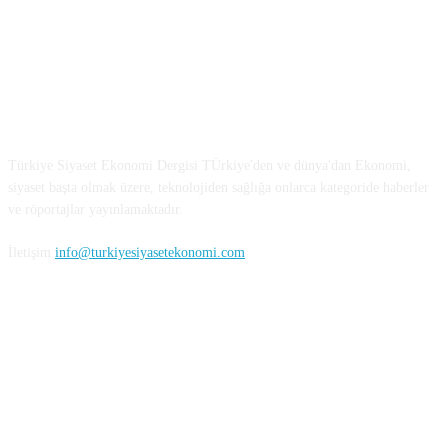
Türkiye Siyaset ve Ekonomi
Türkiye Siyaset Ekonomi Dergisi TÜrkiye'den ve dünya'dan Ekonomi,
siyaset başta olmak üzere, teknolojiden sağlığa onlarca kategoride haberler
ve röportajlar yayınlamaktadır.
İletişim
info@turkiyesiyasetekonomi.com
Sosyal Medya'da Bizi Takip Edin