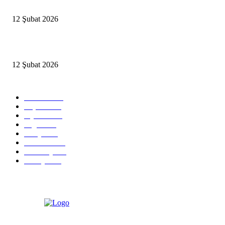
İBB’den toplu ulaşıma yüzde 20 zam talebi
12 Şubat 2026
İzmir’de sağanak hayatı olumsuz etkiledi
12 Şubat 2026
Popüler Kategoriler
Güncel
2460
Yaşam
1280
Siyaset
1150
Sağlık
773
Dünya
759
Ekonomi
729
Teknoloji
635
Türkiye
182