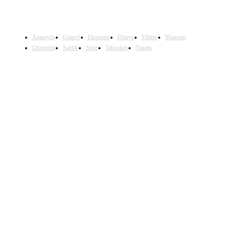
Anasayfa
Güncel
Ekonomi
Dünya
Eğitim
Magazin
Otomobil
Sağlık
Spor
Teknoloji
Yaşam