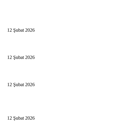
Editörün Seçtikleri
Antalya, futbolda kış kampının merkezi oldu
12 Şubat 2026
İBB’den toplu ulaşıma yüzde 20 zam talebi
12 Şubat 2026
İzmir’de sağanak hayatı olumsuz etkiledi
12 Şubat 2026
Popüler Haberler
Antalya, futbolda kış kampının merkezi oldu
12 Şubat 2026