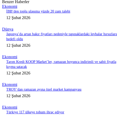
Benzer Haberler
Ekonomi
İBB’den toplu ulaşıma yüzde 20 zam talebi
12 Şubat 2026
Dünya
Japonya’da artan bakır fiyatları nedeniyle tapınaklardaki levhalar hırsızları
hedefi oldu
12 Şubat 2026
Ekonomi
Tarım Kredi KOOP Market’ler, ramazan boyunca indirimli ve sabit fiyatla
kıyma satacak
12 Şubat 2026
Ekonomi
TROY’dan ramazan ayına özel market kampanyası
12 Şubat 2026
Ekonomi
Türkiye 117 ülkeye tohum ihraç ediyor