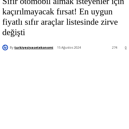
Sıfır otomobil almak isteyenler için
kaçırılmayacak fırsat! En uygun
fiyatlı sıfır araçlar listesinde zirve
değişti
By
turkiyesiyasetekonomi
15 Ağustos 2024
274
0