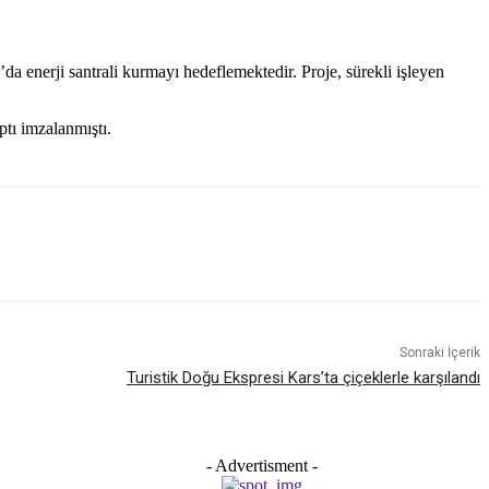
a enerji santrali kurmayı hedeflemektedir. Proje, sürekli işleyen
tı imzalanmıştı.
Sonraki İçerik
Turistik Doğu Ekspresi Kars’ta çiçeklerle karşılandı
- Advertisment -