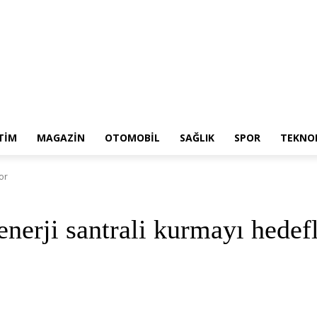
TIM
MAGAZIN
OTOMOBIL
SAĞLIK
SPOR
TEKNOL
or
nerji santrali kurmayı hedef