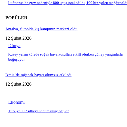
Lufthansa’da grev nedeniyle 800 uçuş iptal edildi, 100 bin yolcu mağdur old
POPÜLER
Antalya, futbolda kış kampının merkezi oldu
12 Şubat 2026
Dünya
Kuzey yarım kürede soğuk hava koşulları etkili olurken güney yangınlarla
boğuşuyor
İzmir’de sağanak hayatı olumsuz etkiledi
12 Şubat 2026
Ekonomi
Türkiye 117 ülkeye tohum ihraç ediyor