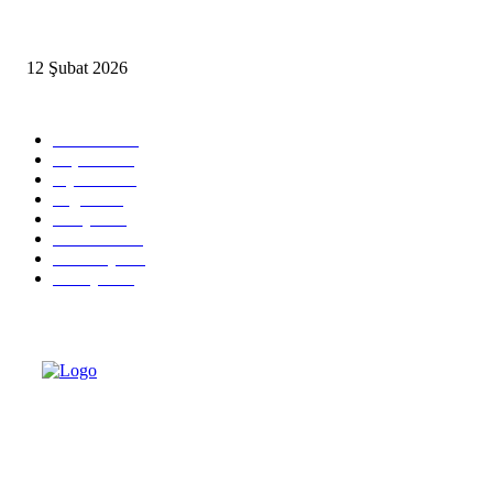
İzmir’de sağanak hayatı olumsuz etkiledi
12 Şubat 2026
Popüler Kategoriler
Güncel
2460
Yaşam
1280
Siyaset
1150
Sağlık
773
Dünya
759
Ekonomi
729
Teknoloji
635
Türkiye
182
Türkiye Siyaset ve Ekonomi