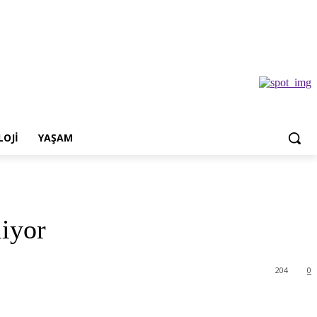
OJI
YAŞAM
liyor
204
0