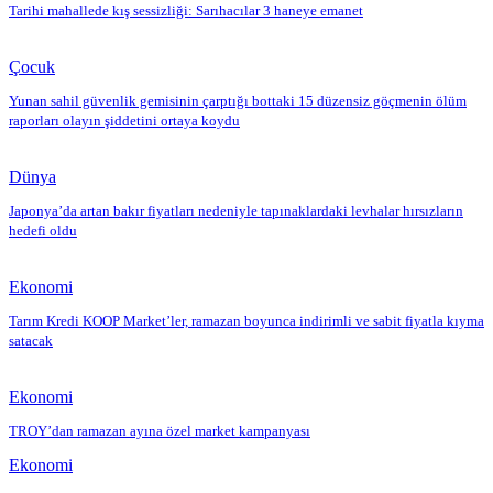
Tarihi mahallede kış sessizliği: Sarıhacılar 3 haneye emanet
Çocuk
Yunan sahil güvenlik gemisinin çarptığı bottaki 15 düzensiz göçmenin ölüm
raporları olayın şiddetini ortaya koydu
Dünya
Japonya’da artan bakır fiyatları nedeniyle tapınaklardaki levhalar hırsızların
hedefi oldu
Ekonomi
Tarım Kredi KOOP Market’ler, ramazan boyunca indirimli ve sabit fiyatla kıyma
satacak
Ekonomi
TROY’dan ramazan ayına özel market kampanyası
Ekonomi