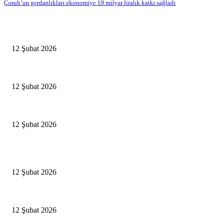
Çoruh’un gerdanlıkları ekonomiye 19 milyar liralık katkı sağladı
Antalya, futbolda kış kampının merkezi oldu
12 Şubat 2026
İBB’den toplu ulaşıma yüzde 20 zam talebi
12 Şubat 2026
İzmir’de sağanak hayatı olumsuz etkiledi
12 Şubat 2026
Popüler Haberler
Antalya, futbolda kış kampının merkezi oldu
12 Şubat 2026
İBB’den toplu ulaşıma yüzde 20 zam talebi
12 Şubat 2026