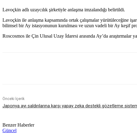
Lavoçkin adlı uzaycılık şirketiyle anlaşma imzalandığı belirtildi.
Lavoçkin ile anlaşma kapsamında ortak çalışmalar yürütüleceğine işare
bilimsel bir Ay istasyonunun kurulması ve uzun vadeli bir Ay keşif pro
Roscosmos ile Çin Ulusal Uzay İdaresi arasında Ay’da araştırmalar y
Paylaş
Önceki İçerik
Japonya ayı saldırılarına karşı yapay zeka destekli gözetleme sistem
Benzer Haberler
Güncel