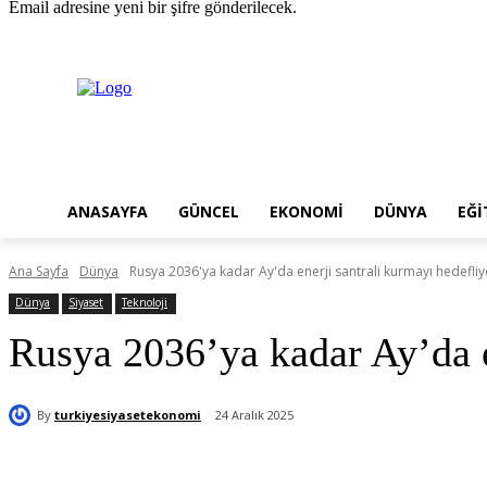
Email adresine yeni bir şifre gönderilecek.
Cumartesi, Ağustos 8, 2026
Giriş Yap / Kayıt Ol
ANASAYFA
GÜNCEL
EKONOMI
DÜNYA
EĞI
Ana Sayfa
Dünya
Rusya 2036'ya kadar Ay'da enerji santrali kurmayı hedefliy
Dünya
Siyaset
Teknoloji
Rusya 2036’ya kadar Ay’da e
By
turkiyesiyasetekonomi
24 Aralık 2025
Paylaş