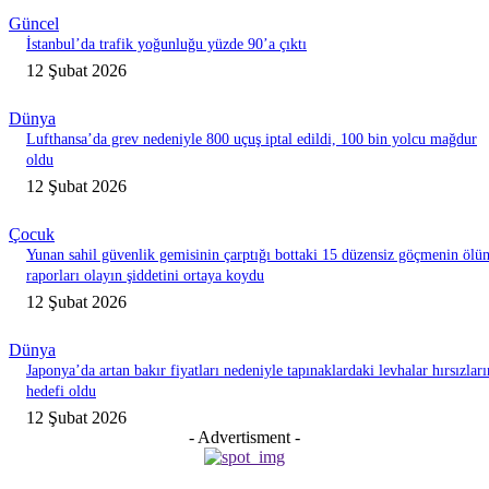
Güncel
İstanbul’da trafik yoğunluğu yüzde 90’a çıktı
12 Şubat 2026
Dünya
Lufthansa’da grev nedeniyle 800 uçuş iptal edildi, 100 bin yolcu mağdur
oldu
12 Şubat 2026
Çocuk
Yunan sahil güvenlik gemisinin çarptığı bottaki 15 düzensiz göçmenin ölü
raporları olayın şiddetini ortaya koydu
12 Şubat 2026
Dünya
Japonya’da artan bakır fiyatları nedeniyle tapınaklardaki levhalar hırsızları
hedefi oldu
12 Şubat 2026
- Advertisment -