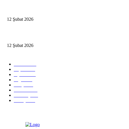
İBB’den toplu ulaşıma yüzde 20 zam talebi
12 Şubat 2026
İzmir’de sağanak hayatı olumsuz etkiledi
12 Şubat 2026
Popüler Kategoriler
Güncel
2460
Yaşam
1280
Siyaset
1150
Sağlık
773
Dünya
759
Ekonomi
729
Teknoloji
635
Türkiye
182