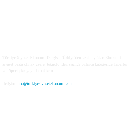
Türkiye Siyaset ve Ekonomi
Türkiye Siyaset Ekonomi Dergisi TÜrkiye'den ve dünya'dan Ekonomi,
siyaset başta olmak üzere, teknolojiden sağlığa onlarca kategoride haberler
ve röportajlar yayınlamaktadır.
İletişim
info@turkiyesiyasetekonomi.com
Sosyal Medya'da Bizi Takip Edin