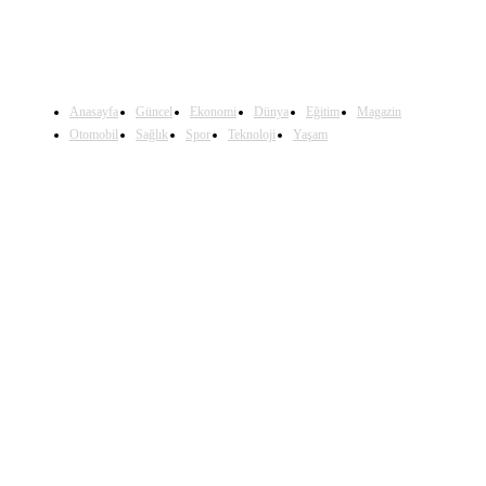
Anasayfa
Güncel
Ekonomi
Dünya
Eğitim
Magazin
Otomobil
Sağlık
Spor
Teknoloji
Yaşam