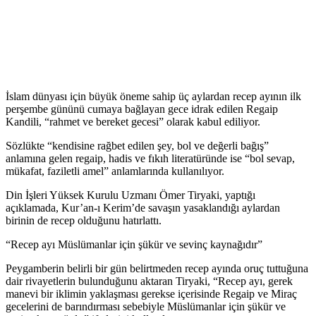
İslam dünyası için büyük öneme sahip üç aylardan recep ayının ilk
perşembe gününü cumaya bağlayan gece idrak edilen Regaip
Kandili, “rahmet ve bereket gecesi” olarak kabul ediliyor.
Sözlükte “kendisine rağbet edilen şey, bol ve değerli bağış”
anlamına gelen regaip, hadis ve fıkıh literatüründe ise “bol sevap,
mükafat, faziletli amel” anlamlarında kullanılıyor.
Din İşleri Yüksek Kurulu Uzmanı Ömer Tiryaki, yaptığı
açıklamada, Kur’an-ı Kerim’de savaşın yasaklandığı aylardan
birinin de recep olduğunu hatırlattı.
“Recep ayı Müslümanlar için şükür ve sevinç kaynağıdır”
Peygamberin belirli bir gün belirtmeden recep ayında oruç tuttuğuna
dair rivayetlerin bulunduğunu aktaran Tiryaki, “Recep ayı, gerek
manevi bir iklimin yaklaşması gerekse içerisinde Regaip ve Miraç
gecelerini de barındırması sebebiyle Müslümanlar için şükür ve