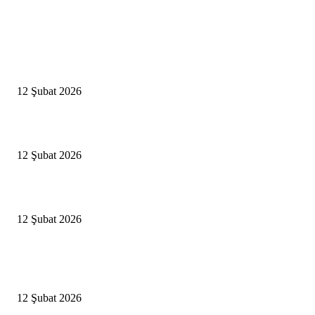
Editörün Seçtikleri
Antalya, futbolda kış kampının merkezi oldu
12 Şubat 2026
İBB’den toplu ulaşıma yüzde 20 zam talebi
12 Şubat 2026
İzmir’de sağanak hayatı olumsuz etkiledi
12 Şubat 2026
Popüler Haberler
Antalya, futbolda kış kampının merkezi oldu
12 Şubat 2026