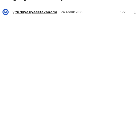
By
turkiyesiyasetekonomi
24 Aralık 2025
177
0