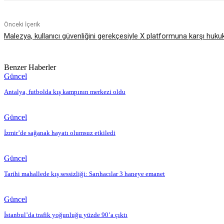
Önceki İçerik
Malezya, kullanıcı güvenliğini gerekçesiyle X platformuna karşı huku
Benzer Haberler
Güncel
Antalya, futbolda kış kampının merkezi oldu
Güncel
İzmir’de sağanak hayatı olumsuz etkiledi
Güncel
Tarihi mahallede kış sessizliği: Sarıhacılar 3 haneye emanet
Güncel
İstanbul’da trafik yoğunluğu yüzde 90’a çıktı