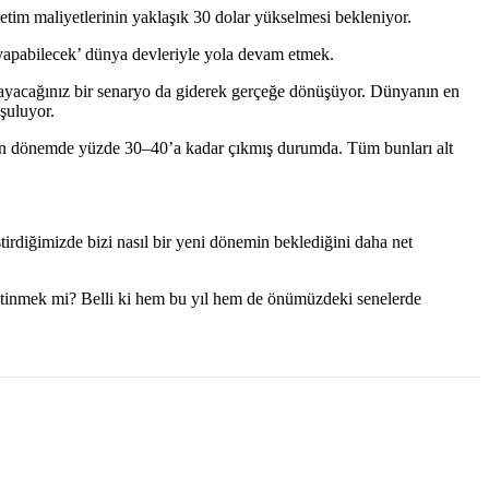
üretim maliyetlerinin yaklaşık 30 dolar yükselmesi bekleniyor.
m yapabilecek’ dünya devleriyle yola devam etmek.
mayacağınız bir senaryo da giderek gerçeğe dönüşüyor. Dünyanın en
şuluyor.
n son dönemde yüzde 30–40’a kadar çıkmış durumda. Tüm bunları alt
irdiğimizde bizi nasıl bir yeni dönemin beklediğini daha net
yetinmek mi? Belli ki hem bu yıl hem de önümüzdeki senelerde