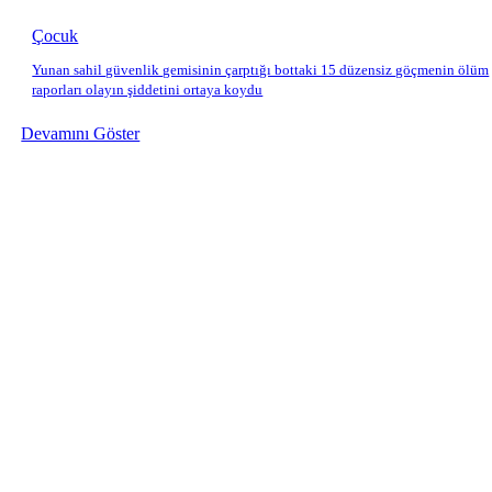
Çocuk
Yunan sahil güvenlik gemisinin çarptığı bottaki 15 düzensiz göçmenin ölüm
raporları olayın şiddetini ortaya koydu
Devamını Göster