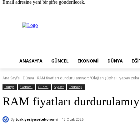
Email adresine yeni bir şifre gönderilecek.
Cumartesi, Ağustos 8, 2026
Giriş Yap / Kayıt Ol
ANASAYFA
GÜNCEL
EKONOMI
DÜNYA
EĞI
Ana Sayfa
Dünya
RAM fiyatları durdurulamıyor: 'Olağan şüpheli' yapay zeka
Dünya
Ekonomi
Güncel
Siyaset
Teknoloji
RAM fiyatları durdurulamıyo
By
turkiyesiyasetekonomi
13 Ocak 2026
Paylaş