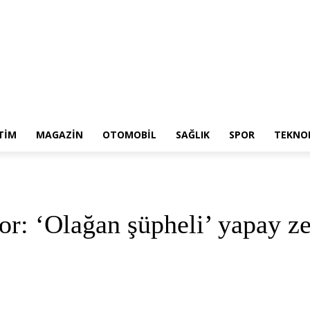
TIM
MAGAZIN
OTOMOBIL
SAĞLIK
SPOR
TEKNOL
r: ‘Olağan şüpheli’ yapay z