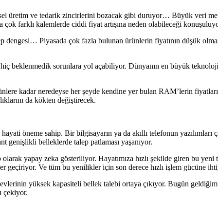
el üretim ve tedarik zincirlerini bozacak gibi duruyor… Büyük veri mer
 çok farklı kalemlerde ciddi fiyat artışına neden olabileceği konuşuluyo
ep dengesi… Piyasada çok fazla bulunan ürünlerin fiyatının düşük olması,
 hiç beklenmedik sorunlara yol açabiliyor. Dünyanın en büyük teknoloji
ürünlere kadar neredeyse her şeyde kendine yer bulan RAM’lerin fiyatla
lıklarını da kökten değiştirecek.
 hayati öneme sahip. Bir bilgisayarın ya da akıllı telefonun yazılımları ça
 genişlikli belleklerde talep patlaması yaşanıyor.
 olarak yapay zeka gösteriliyor. Hayatımıza hızlı şekilde giren bu yeni t
er geçiriyor. Ve tüm bu yenilikler için son derece hızlı işlem gücüne iht
lerinin yüksek kapasiteli bellek talebi ortaya çıkıyor. Bugün geldiğimi
ı çekiyor.