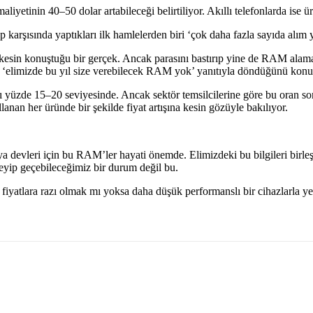
iyetinin 40–50 dolar artabileceği belirtiliyor. Akıllı telefonlarda ise 
ep karşısında yaptıkları ilk hamlelerden biri ‘çok daha fazla sayıda alı
herkesin konuştuğu bir gerçek. Ancak parasını bastırıp yine de RAM ala
e ‘elimizde bu yıl size verebilecek RAM yok’ yanıtıyla döndüğünü konu
payı yüzde 15–20 seviyesinde. Ancak sektör temsilcilerine göre bu ora
nan her üründe bir şekilde fiyat artışına kesin gözüyle bakılıyor.
 devleri için bu RAM’ler hayati önemde. Elimizdeki bu bilgileri birleşt
eyip geçebileceğimiz bir durum değil bu.
iyatlara razı olmak mı yoksa daha düşük performanslı bir cihazlarla 