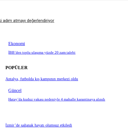
ki adım atmayı değerlendiriyor
Ekonomi
İBB’den toplu ulaşıma yüzde 20 zam talebi
POPÜLER
Antalya, futbolda kış kampının merkezi oldu
Güncel
Hatay’da kuduz vakası nedeniyle 4 mahalle karantinaya alındı
İzmir’de sağanak hayatı olumsuz etkiledi