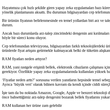
Hayatımıza çok hızlı şekilde giren yapay zeka uygulamaları bazı küres
yönelik planlamasını aksattı. Bu durumun bilgisayardan cep telefonuna
Bir ürünün fiyatının belirlenmesinde en temel yollardan biri arz ve tal
durum.
Ancak bazı durumlarda arz-talep zincirindeki dengenin ani kırılmaları
böyle bir süreci konu oluyor.
Cep telefonundan televizyona, bilgisayardan farklı teknolojilerdeki 
ürünlerde fiyat artışını getirmekle kalmayacak belki de tüketim alışkan
RAM fiyatları neden artıyor?
RAM, yani rastgele erişimli bellek, elektronik cihazların çalışması için
gerekiyor. Özellikle yapay zeka uygulamalarında kullanılan yüksek bant
‘Fiyatlar neden arttı?’ sorusuna verilen yanıtların hepsinde temel sebep
Ayrıca ‘büyük veri’ olarak bilinen kavram da kendi içinde ciddi süreçl
İşte tam da bu noktada Amazon, Google, Apple ve benzeri teknoloji dev
önce bahsettiğimiz arz-talep dengesini bozarak bellek fiyatlarını yukar
RAM kullanan her ürüne zam gelebilir