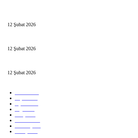
Popüler Haberler
Antalya, futbolda kış kampının merkezi oldu
12 Şubat 2026
İBB’den toplu ulaşıma yüzde 20 zam talebi
12 Şubat 2026
İzmir’de sağanak hayatı olumsuz etkiledi
12 Şubat 2026
Popüler Kategoriler
Güncel
2460
Yaşam
1280
Siyaset
1150
Sağlık
773
Dünya
759
Ekonomi
729
Teknoloji
635
Türkiye
182