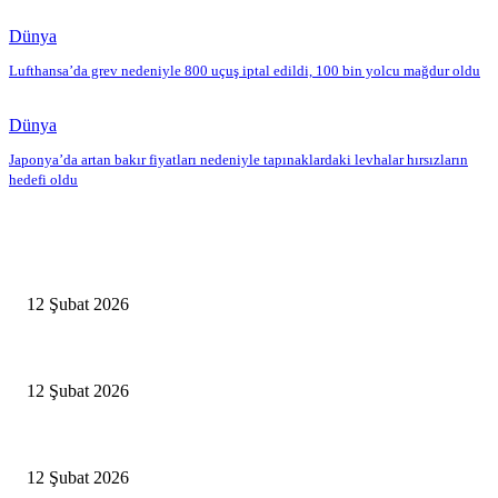
Dünya
Lufthansa’da grev nedeniyle 800 uçuş iptal edildi, 100 bin yolcu mağdur oldu
Dünya
Japonya’da artan bakır fiyatları nedeniyle tapınaklardaki levhalar hırsızların
hedefi oldu
Editörün Seçtikleri
Antalya, futbolda kış kampının merkezi oldu
12 Şubat 2026
İBB’den toplu ulaşıma yüzde 20 zam talebi
12 Şubat 2026
İzmir’de sağanak hayatı olumsuz etkiledi
12 Şubat 2026