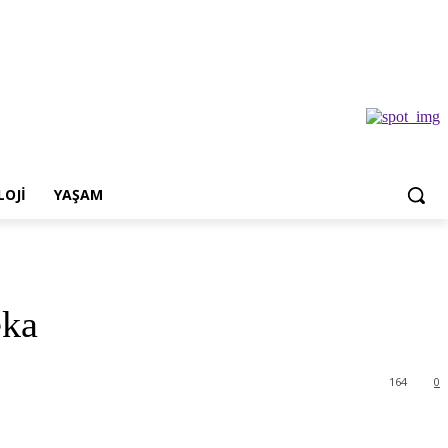
OJI
YAŞAM
eka
164
0