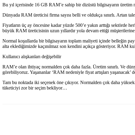
Bu yıl içerisinde 16 GB RAM’e sahip bir dizüstü bilgisayarın üretim mal
Dünyada RAM üreticisi firma sayısı belli ve oldukça sınırlı. Artan tal
Fiyatların üç ay öncesine kadar yüzde 500’e yakın arttığı sektörde 
büyük RAM üreticisinin uzun yıllardır yola devam ettiği müşterilerin
Normal koşullarda bir bilgisayarın toplam maliyeti içinde belleğin 
alta eklediğimizde kaçınılmaz son kendini açıkça gösteriyor. RAM kulla
Kullanıcı alışkanları değişebilir
RAM’e olan ihtiyaç normalden çok daha fazla. Üretim sınırlı. Ve dünya
görebiliyoruz. Yaşananlar ‘RAM nedeniyle fiyat artışları yaşanacak’ d
Tam bu noktada iki seçenek öne çıkıyor. Normalden çok daha yüksek f
tüketiciyi zor bir seçim bekliyor…
Paylaş