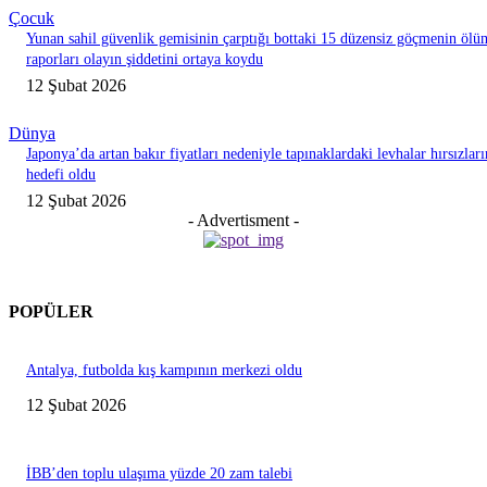
Çocuk
Yunan sahil güvenlik gemisinin çarptığı bottaki 15 düzensiz göçmenin ölü
raporları olayın şiddetini ortaya koydu
12 Şubat 2026
Dünya
Japonya’da artan bakır fiyatları nedeniyle tapınaklardaki levhalar hırsızları
hedefi oldu
12 Şubat 2026
- Advertisment -
POPÜLER
Antalya, futbolda kış kampının merkezi oldu
12 Şubat 2026
İBB’den toplu ulaşıma yüzde 20 zam talebi