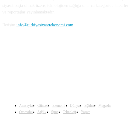
siyaset başta olmak üzere, teknolojiden sağlığa onlarca kategoride haberler
ve röportajlar yayınlamaktadır.
İletişim
info@turkiyesiyasetekonomi.com
Sosyal Medya'da Bizi Takip Edin
Anasayfa
Güncel
Ekonomi
Dünya
Eğitim
Magazin
Otomobil
Sağlık
Spor
Teknoloji
Yaşam