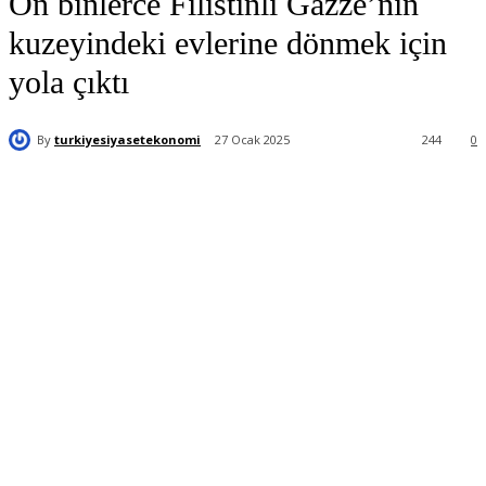
On binlerce Filistinli Gazze’nin
kuzeyindeki evlerine dönmek için
yola çıktı
By
turkiyesiyasetekonomi
27 Ocak 2025
244
0