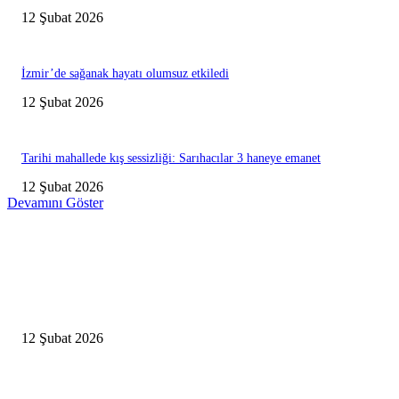
12 Şubat 2026
İzmir’de sağanak hayatı olumsuz etkiledi
12 Şubat 2026
Tarihi mahallede kış sessizliği: Sarıhacılar 3 haneye emanet
12 Şubat 2026
Devamını Göster
Editörün Seçtikleri
Antalya, futbolda kış kampının merkezi oldu
12 Şubat 2026
İBB’den toplu ulaşıma yüzde 20 zam talebi