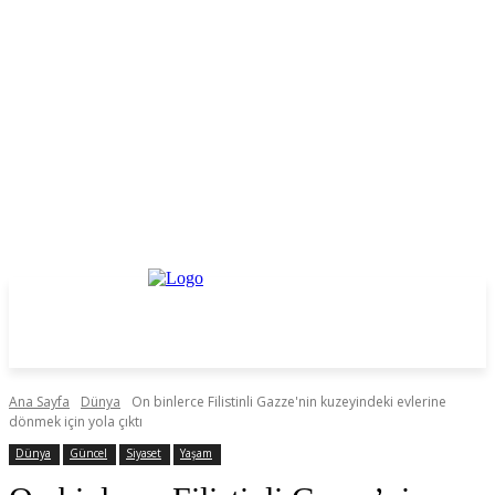
Ana Sayfa
Dünya
On binlerce Filistinli Gazze'nin kuzeyindeki evlerine
dönmek için yola çıktı
Dünya
Güncel
Siyaset
Yaşam