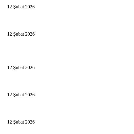
12 Şubat 2026
İzmir’de sağanak hayatı olumsuz etkiledi
12 Şubat 2026
Popüler Haberler
Antalya, futbolda kış kampının merkezi oldu
12 Şubat 2026
İBB’den toplu ulaşıma yüzde 20 zam talebi
12 Şubat 2026
İzmir’de sağanak hayatı olumsuz etkiledi
12 Şubat 2026
Popüler Kategoriler