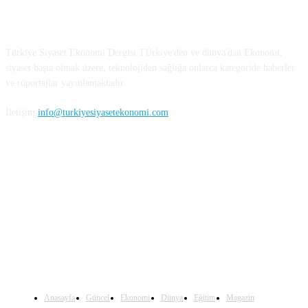
Türkiye Siyaset ve Ekonomi
Türkiye Siyaset Ekonomi Dergisi TÜrkiye'den ve dünya'dan Ekonomi,
siyaset başta olmak üzere, teknolojiden sağlığa onlarca kategoride haberler
ve röportajlar yayınlamaktadır.
İletişim
info@turkiyesiyasetekonomi.com
Sosyal Medya'da Bizi Takip Edin
Anasayfa
Güncel
Ekonomi
Dünya
Eğitim
Magazin