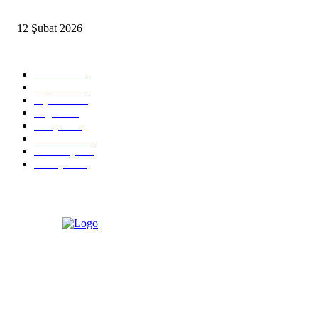
İzmir’de sağanak hayatı olumsuz etkiledi
12 Şubat 2026
Popüler Kategoriler
Güncel
2460
Yaşam
1280
Siyaset
1150
Sağlık
773
Dünya
759
Ekonomi
729
Teknoloji
635
Türkiye
182