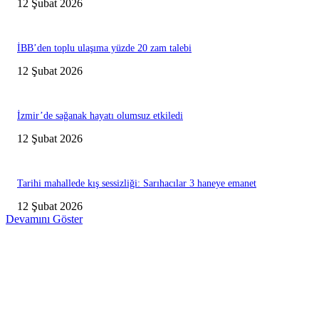
12 Şubat 2026
İBB’den toplu ulaşıma yüzde 20 zam talebi
12 Şubat 2026
İzmir’de sağanak hayatı olumsuz etkiledi
12 Şubat 2026
Tarihi mahallede kış sessizliği: Sarıhacılar 3 haneye emanet
12 Şubat 2026
Devamını Göster
Editörün Seçtikleri
Antalya, futbolda kış kampının merkezi oldu