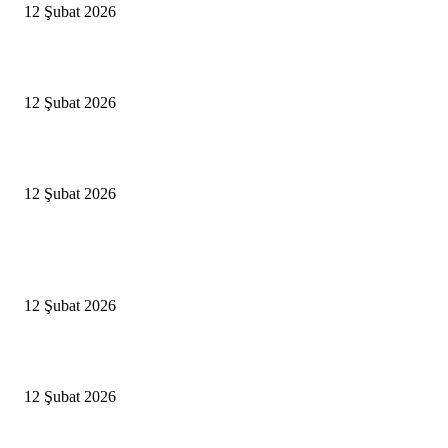
12 Şubat 2026
İBB’den toplu ulaşıma yüzde 20 zam talebi
12 Şubat 2026
İzmir’de sağanak hayatı olumsuz etkiledi
12 Şubat 2026
Popüler Haberler
Antalya, futbolda kış kampının merkezi oldu
12 Şubat 2026
İBB’den toplu ulaşıma yüzde 20 zam talebi
12 Şubat 2026