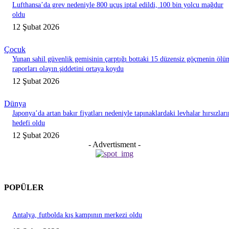
Lufthansa’da grev nedeniyle 800 uçuş iptal edildi, 100 bin yolcu mağdur
oldu
12 Şubat 2026
Çocuk
Yunan sahil güvenlik gemisinin çarptığı bottaki 15 düzensiz göçmenin ölü
raporları olayın şiddetini ortaya koydu
12 Şubat 2026
Dünya
Japonya’da artan bakır fiyatları nedeniyle tapınaklardaki levhalar hırsızları
hedefi oldu
12 Şubat 2026
- Advertisment -
POPÜLER
Antalya, futbolda kış kampının merkezi oldu