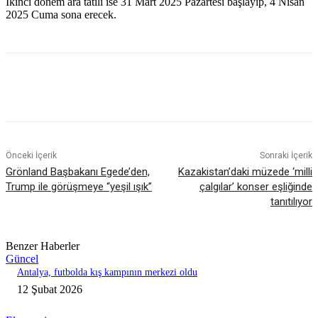
İkinci dönem ara tatili ise 31 Mart 2025 Pazartesi başlayıp, 4 Nisan
2025 Cuma sona erecek.
Önceki İçerik
Sonraki İçerik
Grönland Başbakanı Egede’den,
Kazakistan’daki müzede ‘milli
Trump ile görüşmeye “yeşil ışık”
çalgılar’ konser eşliğinde
tanıtılıyor
Benzer Haberler
Güncel
Antalya, futbolda kış kampının merkezi oldu
12 Şubat 2026