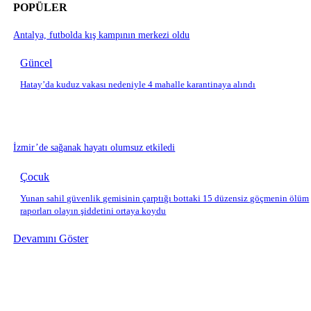
POPÜLER
Antalya, futbolda kış kampının merkezi oldu
Güncel
Hatay’da kuduz vakası nedeniyle 4 mahalle karantinaya alındı
İzmir’de sağanak hayatı olumsuz etkiledi
Çocuk
Yunan sahil güvenlik gemisinin çarptığı bottaki 15 düzensiz göçmenin ölüm
raporları olayın şiddetini ortaya koydu
Devamını Göster