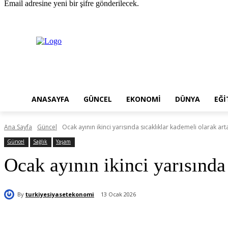
Email adresine yeni bir şifre gönderilecek.
Cuma, Ağustos 7, 2026
Giriş Yap / Kayıt Ol
ANASAYFA
GÜNCEL
EKONOMI
DÜNYA
EĞI
Ana Sayfa
Güncel
Ocak ayının ikinci yarısında sıcaklıklar kademeli olarak ar
Güncel
Sağlık
Yaşam
Ocak ayının ikinci yarısında
By
turkiyesiyasetekonomi
13 Ocak 2026
Paylaş