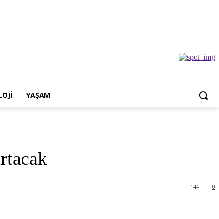
OJI
YAŞAM
artacak
144
0