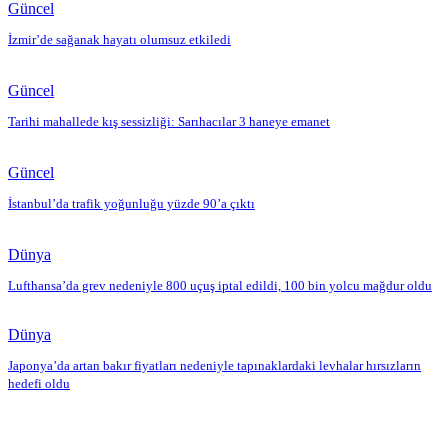
Güncel
İzmir’de sağanak hayatı olumsuz etkiledi
Güncel
Tarihi mahallede kış sessizliği: Sarıhacılar 3 haneye emanet
Güncel
İstanbul’da trafik yoğunluğu yüzde 90’a çıktı
Dünya
Lufthansa’da grev nedeniyle 800 uçuş iptal edildi, 100 bin yolcu mağdur oldu
Dünya
Japonya’da artan bakır fiyatları nedeniyle tapınaklardaki levhalar hırsızların
hedefi oldu
Editörün Seçtikleri