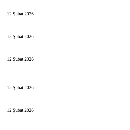
Antalya, futbolda kış kampının merkezi oldu
12 Şubat 2026
İBB’den toplu ulaşıma yüzde 20 zam talebi
12 Şubat 2026
İzmir’de sağanak hayatı olumsuz etkiledi
12 Şubat 2026
Popüler Haberler
Antalya, futbolda kış kampının merkezi oldu
12 Şubat 2026
İBB’den toplu ulaşıma yüzde 20 zam talebi
12 Şubat 2026
İzmir’de sağanak hayatı olumsuz etkiledi