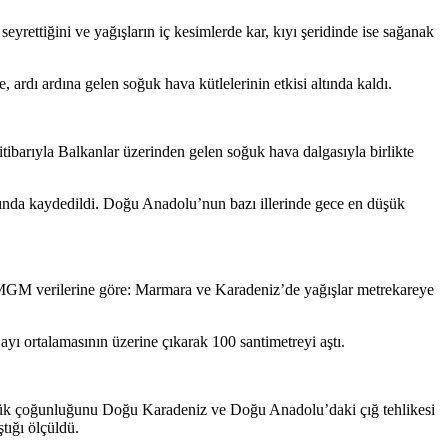
rettiğini ve yağışların iç kesimlerde kar, kıyı şeridinde ise sağanak
dı ardına gelen soğuk hava kütlelerinin etkisi altında kaldı.
tibarıyla Balkanlar üzerinden gelen soğuk hava dalgasıyla birlikte
tında kaydedildi. Doğu Anadolu’nun bazı illerinde gece en düşük
i. MGM verilerine göre: Marmara ve Karadeniz’de yağışlar metrekareye
yı ortalamasının üzerine çıkarak 100 santimetreyi aştı.
üyük çoğunluğunu Doğu Karadeniz ve Doğu Anadolu’daki çığ tehlikesi
tığı ölçüldü.