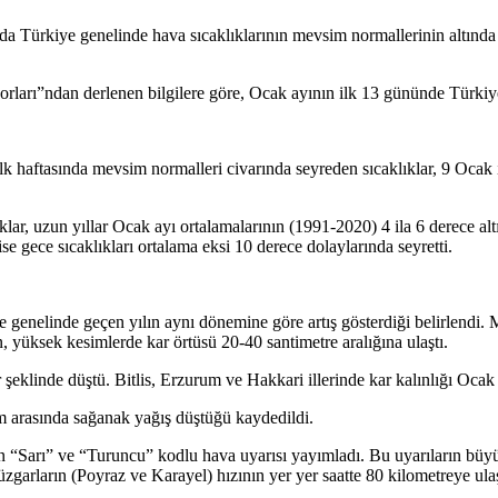
 Türkiye genelinde hava sıcaklıklarının mevsim normallerinin altında sey
”ndan derlenen bilgilere göre, Ocak ayının ilk 13 gününde Türkiye, ar
 haftasında mevsim normalleri civarında seyreden sıcaklıklar, 9 Ocak i
ar, uzun yıllar Ocak ayı ortalamalarının (1991-2020) 4 ila 6 derece al
ise gece sıcaklıkları ortalama eksi 10 derece dolaylarında seyretti.
ye genelinde geçen yılın aynı dönemine göre artış gösterdiği belirlend
 yüksek kesimlerde kar örtüsü 20-40 santimetre aralığına ulaştı.
klinde düştü. Bitlis, Erzurum ve Hakkari illerinde kar kalınlığı Ocak a
m arasında sağanak yağış düştüğü kaydedildi.
in “Sarı” ve “Turuncu” kodlu hava uyarısı yayımladı. Bu uyarıların b
üzgarların (Poyraz ve Karayel) hızının yer yer saatte 80 kilometreye ulaş