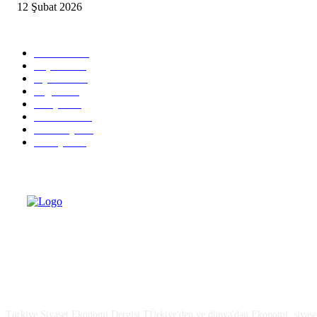
12 Şubat 2026
Popüler Kategoriler
Güncel
2460
Yaşam
1280
Siyaset
1150
Sağlık
773
Dünya
759
Ekonomi
729
Teknoloji
635
Türkiye
182
Türkiye Siyaset ve Ekonomi
Türkiye Siyaset Ekonomi Dergisi TÜrkiye'den ve dünya'dan Ekonomi, siyaset