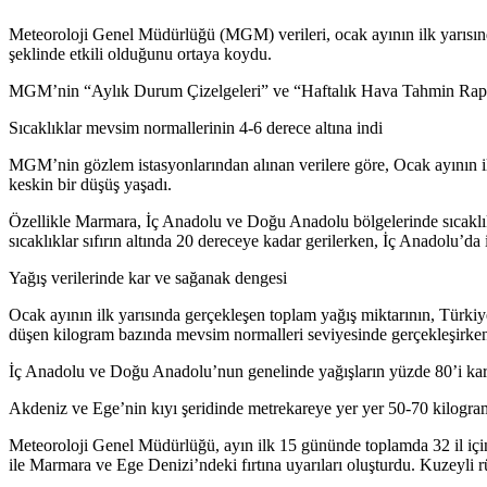
Meteoroloji Genel Müdürlüğü (MGM) verileri, ocak ayının ilk yarısında
şeklinde etkili olduğunu ortaya koydu.
MGM’nin “Aylık Durum Çizelgeleri” ve “Haftalık Hava Tahmin Raporları
Sıcaklıklar mevsim normallerinin 4-6 derece altına indi
MGM’nin gözlem istasyonlarından alınan verilere göre, Ocak ayının ilk
keskin bir düşüş yaşadı.
Özellikle Marmara, İç Anadolu ve Doğu Anadolu bölgelerinde sıcaklıkl
sıcaklıklar sıfırın altında 20 dereceye kadar gerilerken, İç Anadolu’da 
Yağış verilerinde kar ve sağanak dengesi
Ocak ayının ilk yarısında gerçekleşen toplam yağış miktarının, Türki
düşen kilogram bazında mevsim normalleri seviyesinde gerçekleşirken,
İç Anadolu ve Doğu Anadolu’nun genelinde yağışların yüzde 80’i kar şe
Akdeniz ve Ege’nin kıyı şeridinde metrekareye yer yer 50-70 kilogra
Meteoroloji Genel Müdürlüğü, ayın ilk 15 gününde toplamda 32 il iç
ile Marmara ve Ege Denizi’ndeki fırtına uyarıları oluşturdu. Kuzeyli r