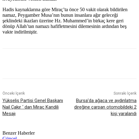
Hadis kaynaklarına göre Miraç’ta önce 50 vakit olarak bildirilen
namaz, Peygamber Musa’nın bunun insanlara ağır geleceği
şeklindeki ikazları üzerine Hz. Muhammed’in birkaç kere geri
dönüp Allah’tan namazı hafifletmesini dilemesinin ardından beş
vakte indirilmiştir.
Önceki İçerik
Sonraki İçerik
Yükseliş Partisi Genel Başkanı
Bursa’da ağaca ve aydınlatma
Nail Çakır ‘ dan Miraç Kandili
direğine çarpan otomobildeki 2
Mesajı
kişi yaralandı
Benzer Haberler
Güncel