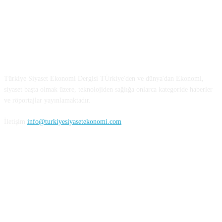
Türkiye Siyaset ve Ekonomi
Türkiye Siyaset Ekonomi Dergisi TÜrkiye'den ve dünya'dan Ekonomi,
siyaset başta olmak üzere, teknolojiden sağlığa onlarca kategoride haberler
ve röportajlar yayınlamaktadır.
İletişim
info@turkiyesiyasetekonomi.com
Sosyal Medya'da Bizi Takip Edin