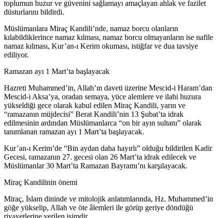
toplumun huzur ve güvenini sağlamayı amaçlayan ahlak ve fazilet
düsturlarını bildirdi.
Müslümanlara Miraç Kandili’nde, namaz borcu olanların
kılabildiklerince namaz kılması, namaz borcu olmayanların ise nafile
namaz kılması, Kur’an-ı Kerim okuması, istiğfar ve dua tavsiye
ediliyor.
Ramazan ayı 1 Mart’ta başlayacak
Hazreti Muhammed’in, Allah’ın daveti üzerine Mescid-i Haram’dan
Mescid-i Aksa’ya, oradan semaya, yüce alemlere ve ilahi huzura
yükseldiği gece olarak kabul edilen Miraç Kandili, yarın ve
“ramazanın müjdecisi” Berat Kandili’nin 13 Şubat’ta idrak
edilmesinin ardından Müslümanlarca “on bir ayın sultanı” olarak
tanımlanan ramazan ayı 1 Mart’ta başlayacak.
Kur’an-ı Kerim’de “Bin aydan daha hayırlı” olduğu bildirilen Kadir
Gecesi, ramazanın 27. gecesi olan 26 Mart’ta idrak edilecek ve
Müslümanlar 30 Mart’ta Ramazan Bayramı’nı karşılayacak.
Miraç Kandilinin önemi
Miraç, İslam dininde ve mitolojik anlatımlarında, Hz. Muhammed’in
göğe yükselip, Allah ve öte âlemleri ile görüp geriye döndüğü
rivayetlerine verilen isimdir.