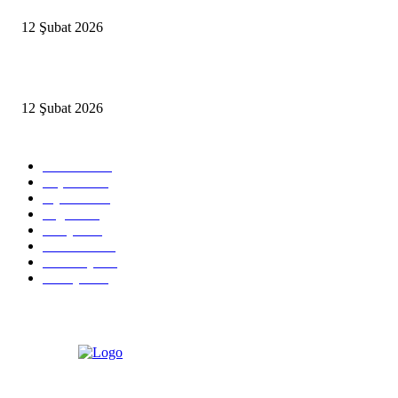
12 Şubat 2026
İzmir’de sağanak hayatı olumsuz etkiledi
12 Şubat 2026
Popüler Kategoriler
Güncel
2460
Yaşam
1280
Siyaset
1150
Sağlık
773
Dünya
759
Ekonomi
729
Teknoloji
635
Türkiye
182