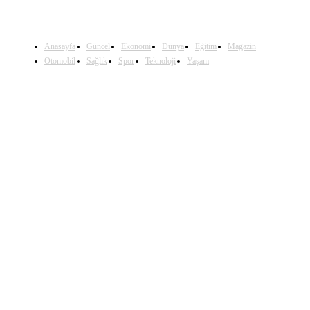
Anasayfa
Güncel
Ekonomi
Dünya
Eğitim
Magazin
Otomobil
Sağlık
Spor
Teknoloji
Yaşam