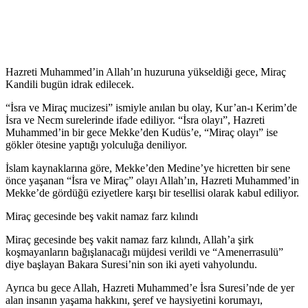
Hazreti Muhammed’in Allah’ın huzuruna yükseldiği gece, Miraç
Kandili bugün idrak edilecek.
“İsra ve Miraç mucizesi” ismiyle anılan bu olay, Kur’an-ı Kerim’de
İsra ve Necm surelerinde ifade ediliyor. “İsra olayı”, Hazreti
Muhammed’in bir gece Mekke’den Kudüs’e, “Miraç olayı” ise
gökler ötesine yaptığı yolculuğa deniliyor.
İslam kaynaklarına göre, Mekke’den Medine’ye hicretten bir sene
önce yaşanan “İsra ve Miraç” olayı Allah’ın, Hazreti Muhammed’in
Mekke’de gördüğü eziyetlere karşı bir tesellisi olarak kabul ediliyor.
Miraç gecesinde beş vakit namaz farz kılındı
Miraç gecesinde beş vakit namaz farz kılındı, Allah’a şirk
koşmayanların bağışlanacağı müjdesi verildi ve “Amenerrasulü”
diye başlayan Bakara Suresi’nin son iki ayeti vahyolundu.
Ayrıca bu gece Allah, Hazreti Muhammed’e İsra Suresi’nde de yer
alan insanın yaşama hakkını, şeref ve haysiyetini korumayı,