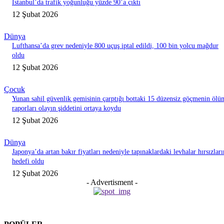
İstanbul’da trafik yoğunluğu yüzde 90’a çıktı
12 Şubat 2026
Dünya
Lufthansa’da grev nedeniyle 800 uçuş iptal edildi, 100 bin yolcu mağdur
oldu
12 Şubat 2026
Çocuk
Yunan sahil güvenlik gemisinin çarptığı bottaki 15 düzensiz göçmenin ölü
raporları olayın şiddetini ortaya koydu
12 Şubat 2026
Dünya
Japonya’da artan bakır fiyatları nedeniyle tapınaklardaki levhalar hırsızları
hedefi oldu
12 Şubat 2026
- Advertisment -