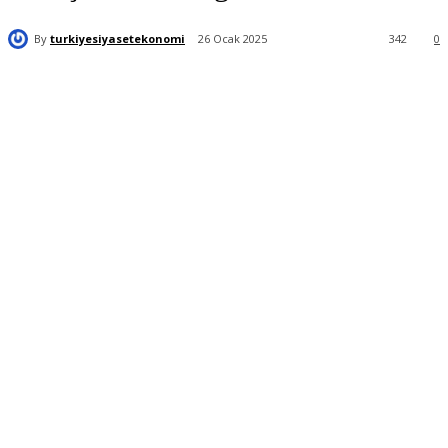
By
turkiyesiyasetekonomi
26 Ocak 2025
342
0