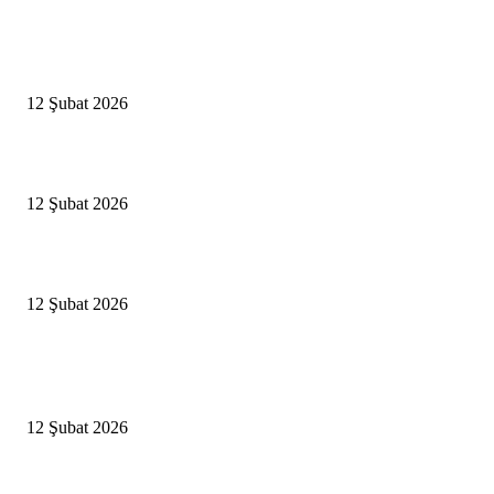
Editörün Seçtikleri
Antalya, futbolda kış kampının merkezi oldu
12 Şubat 2026
İBB’den toplu ulaşıma yüzde 20 zam talebi
12 Şubat 2026
İzmir’de sağanak hayatı olumsuz etkiledi
12 Şubat 2026
Popüler Haberler
Antalya, futbolda kış kampının merkezi oldu
12 Şubat 2026
İBB’den toplu ulaşıma yüzde 20 zam talebi