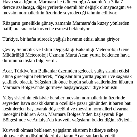
Hava sıcaklığının, Marmara ile Güneydoğu Anadolu’da 3 ila 7
derece azalacağı, diğer yerlerde önemli bir değişik olmayacağını ve
mevsim normallerinin üzerinde seyredeceği tahmin ediliyor.
Rüzgarın genellikle güney, zamanla Marmara’da kuzey yönlerden
hafif, ara sıra orta kuvvette esmesi bekleniyor.
Türkiye, bir hafta sürecek yağışlı havanın etkisi altına giriyor
Çevre, Şehircilik ve İklim Değişikliği Bakanlığı Meteoroloji Genel
Müdürlüğü Meteoroloji Uzmanı Murat Acar, yurtta beklenen hava
durumuna ilişkin bilgi verdi.
Acar, Türkiye’nin Balkanlar üzerinden gelecek yağış sisinin etkisi
altına gireceğini belirterek, “Yağışlar tüm yurtta yağmur ve sağanak
şeklinde olacak. Yağışları ilk önce bugün sabah saatlerinden itibaren
Marmara Bölgesi’nde görmeye başlayacağız.” diye konuştu.
Yağış sislerinin etkisiyle beraber mevsim normallerinin üzerinde
seyreden hava sıcaklıklarının özellikle pazar gününden itibaren batı
kesimlerden başlayarak düşeceğini ve mevsim normalleri civarına
ineceğini bildiren Acar, Marmara Bölgesi’nden başlayarak Ege
Bölgesi’nde ve Antalya’da kuvvetli yağışların beklendiğini söyledi.
Kuvvetli olması beklenen yağışların ekstrem hadiseye sebep
olmayacağını düşündüklerini aktaran Acar, şunları kaydetti: