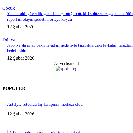
Çocuk
Yunan sahil güvenlik gemisinin çarptığı bottaki 15 düzensiz göçmenin ölü
raporları olayın şiddetini ortaya koydu
12 Şubat 2026
Dünya
Japonya’da artan bakır fiyatları nedeniyle tapınaklardaki levhalar hırsızları
hedefi oldu
12 Şubat 2026
- Advertisment -
POPÜLER
Antalya, futbolda kış kampının merkezi oldu
12 Şubat 2026
İBB’den toplu ulaşıma yüzde 20 zam talebi