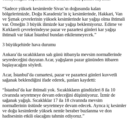
“Sadece yüksek kesimlerde Sivas’ın doğusunda kalan
bölgelerimizde, Doğu Karadeniz’in iç kesimlerinde, Hakkari, Van
ve Şırnak çevrelerinin yüksek kesimlerinde kar yağışı olma ihtimali
var. Örneğin 3 büyük ilimizde kar yağışı beklemiyoruz. Edirne ve
Kırklareli çevrelerindeyse pazar ve pazartesi günleri kar yağışı
ihtimali var fakat İstanbul bundan etkilenmeyecek.”
3 büyükşehirde hava durumu
Ankara’da sıcaklıkların salı günü itibarıyla mevsim normallerinde
seyredeceğini duyuran Acar, yağışların pazar gününden itibaren
başlayacağını söyledi.
Acar, İstanbul’da cumartesi, pazar ve pazartesi günleri kuvvetli
sağanak beklendiğini ifade ederek, şunları kaydetti:
“İstanbul’da kar ihtimali yok. Sıcaklıkların gündüzleri 8 ila 10
civarında seyretmeye devam edeceğini düşünüyoruz. İzmir de
sağanak yağışlı. Sıcaklıklar 17 ila 18 civarında mevsim
normallerinin üstünde seyretmeye devam edecek. Ayrıca iç kesimler
ve doğu kesimlerde yüksek nemle beraber buzlanma ve don
hadisesinin etkili olacağını tahmin ediyoruz.”