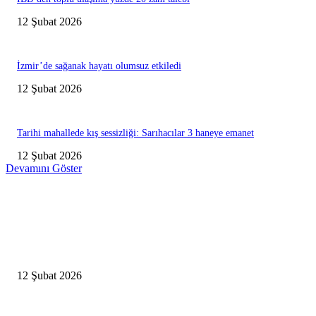
12 Şubat 2026
İzmir’de sağanak hayatı olumsuz etkiledi
12 Şubat 2026
Tarihi mahallede kış sessizliği: Sarıhacılar 3 haneye emanet
12 Şubat 2026
Devamını Göster
Editörün Seçtikleri
Antalya, futbolda kış kampının merkezi oldu
12 Şubat 2026