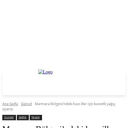
Ana Sayfa
Güncel
Marmara Bölgesi'ndeki bazı iller için kuvvetli yağış
uyarısı
Güncel
Sağlık
Yaşam