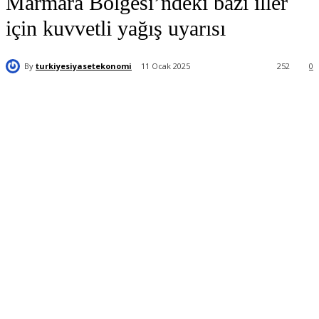
Marmara Bölgesi’ndeki bazı iller
için kuvvetli yağış uyarısı
By
turkiyesiyasetekonomi
11 Ocak 2025
252
0