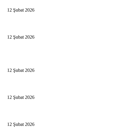
İBB’den toplu ulaşıma yüzde 20 zam talebi
12 Şubat 2026
İzmir’de sağanak hayatı olumsuz etkiledi
12 Şubat 2026
Popüler Haberler
Antalya, futbolda kış kampının merkezi oldu
12 Şubat 2026
İBB’den toplu ulaşıma yüzde 20 zam talebi
12 Şubat 2026
İzmir’de sağanak hayatı olumsuz etkiledi
12 Şubat 2026
Popüler Kategoriler