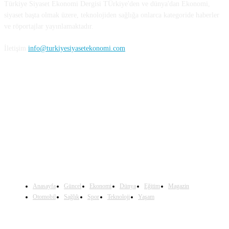
Türkiye Siyaset Ekonomi Dergisi TÜrkiye'den ve dünya'dan Ekonomi,
siyaset başta olmak üzere, teknolojiden sağlığa onlarca kategoride haberler
ve röportajlar yayınlamaktadır.
İletişim
info@turkiyesiyasetekonomi.com
Sosyal Medya'da Bizi Takip Edin
Anasayfa
Güncel
Ekonomi
Dünya
Eğitim
Magazin
Otomobil
Sağlık
Spor
Teknoloji
Yaşam