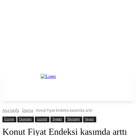
Ana Sayfa
Dünya
Konut Fiyat Endeksi kasımda arttı
Dünya
Ekonomi
Güncel
Siyaset
Teknoloji
Yaşam
Konut Fiyat Endeksi kasımda arttı