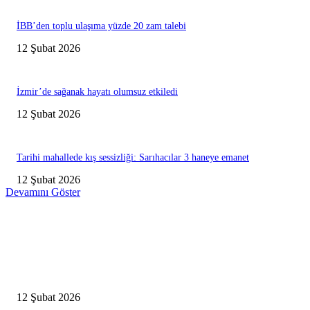
İBB’den toplu ulaşıma yüzde 20 zam talebi
12 Şubat 2026
İzmir’de sağanak hayatı olumsuz etkiledi
12 Şubat 2026
Tarihi mahallede kış sessizliği: Sarıhacılar 3 haneye emanet
12 Şubat 2026
Devamını Göster
Editörün Seçtikleri
Antalya, futbolda kış kampının merkezi oldu
12 Şubat 2026