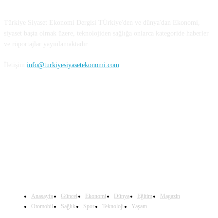
Türkiye Siyaset Ekonomi Dergisi TÜrkiye'den ve dünya'dan Ekonomi,
siyaset başta olmak üzere, teknolojiden sağlığa onlarca kategoride haberler
ve röportajlar yayınlamaktadır.
İletişim
info@turkiyesiyasetekonomi.com
Sosyal Medya'da Bizi Takip Edin
Anasayfa
Güncel
Ekonomi
Dünya
Eğitim
Magazin
Otomobil
Sağlık
Spor
Teknoloji
Yaşam