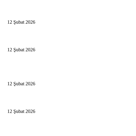
İBB’den toplu ulaşıma yüzde 20 zam talebi
12 Şubat 2026
İzmir’de sağanak hayatı olumsuz etkiledi
12 Şubat 2026
Popüler Haberler
Antalya, futbolda kış kampının merkezi oldu
12 Şubat 2026
İBB’den toplu ulaşıma yüzde 20 zam talebi
12 Şubat 2026
İzmir’de sağanak hayatı olumsuz etkiledi