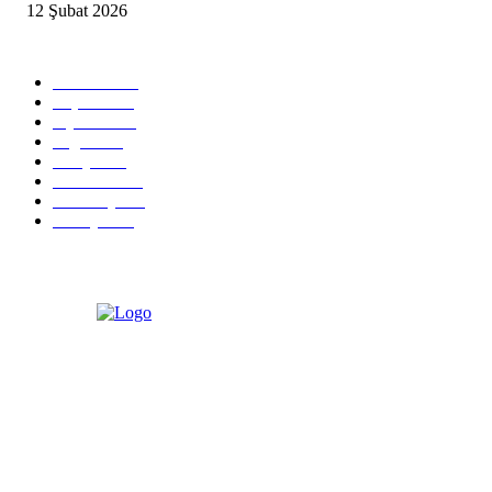
12 Şubat 2026
Popüler Kategoriler
Güncel
2460
Yaşam
1280
Siyaset
1150
Sağlık
773
Dünya
759
Ekonomi
729
Teknoloji
635
Türkiye
182
Türkiye Siyaset ve Ekonomi