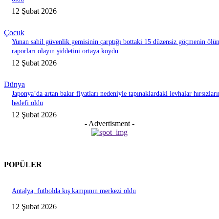
12 Şubat 2026
Çocuk
Yunan sahil güvenlik gemisinin çarptığı bottaki 15 düzensiz göçmenin ölü
raporları olayın şiddetini ortaya koydu
12 Şubat 2026
Dünya
Japonya’da artan bakır fiyatları nedeniyle tapınaklardaki levhalar hırsızları
hedefi oldu
12 Şubat 2026
- Advertisment -
POPÜLER
Antalya, futbolda kış kampının merkezi oldu
12 Şubat 2026