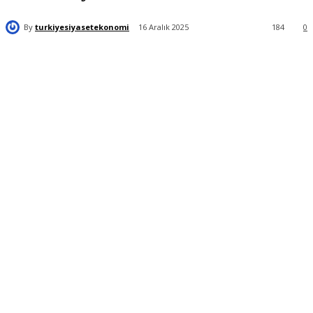
By
turkiyesiyasetekonomi
16 Aralık 2025
184
0