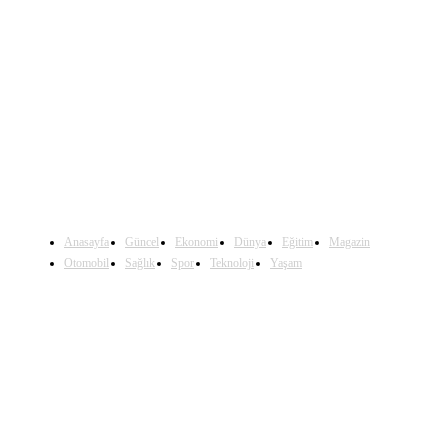
Sosyal Medya'da Bizi Takip Edin
Anasayfa
Güncel
Ekonomi
Dünya
Eğitim
Magazin
Otomobil
Sağlık
Spor
Teknoloji
Yaşam