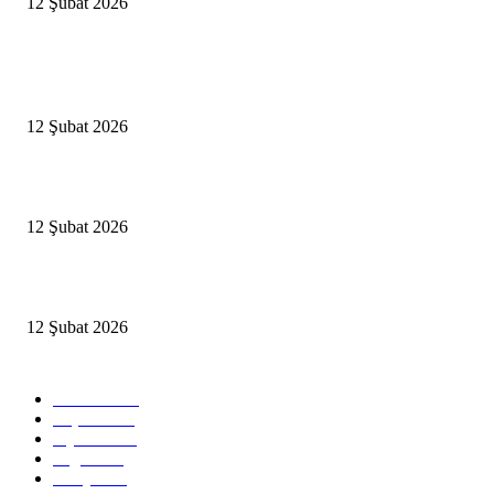
12 Şubat 2026
Popüler Haberler
Antalya, futbolda kış kampının merkezi oldu
12 Şubat 2026
İBB’den toplu ulaşıma yüzde 20 zam talebi
12 Şubat 2026
İzmir’de sağanak hayatı olumsuz etkiledi
12 Şubat 2026
Popüler Kategoriler
Güncel
2460
Yaşam
1280
Siyaset
1150
Sağlık
773
Dünya
759