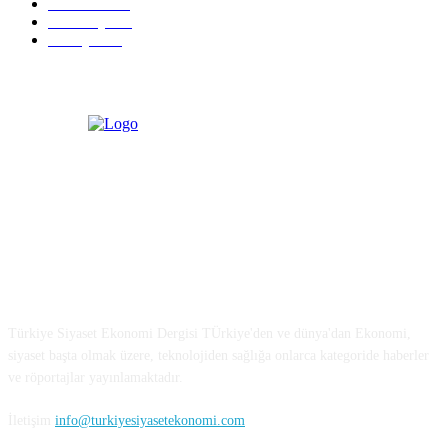
Ekonomi
729
Teknoloji
635
Türkiye
182
Türkiye Siyaset ve Ekonomi
Türkiye Siyaset Ekonomi Dergisi TÜrkiye'den ve dünya'dan Ekonomi,
siyaset başta olmak üzere, teknolojiden sağlığa onlarca kategoride haberler
ve röportajlar yayınlamaktadır.
İletişim
info@turkiyesiyasetekonomi.com