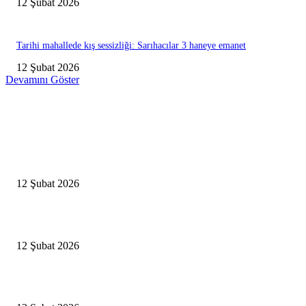
12 Şubat 2026
Tarihi mahallede kış sessizliği: Sarıhacılar 3 haneye emanet
12 Şubat 2026
Devamını Göster
Editörün Seçtikleri
Antalya, futbolda kış kampının merkezi oldu
12 Şubat 2026
İBB’den toplu ulaşıma yüzde 20 zam talebi
12 Şubat 2026
İzmir’de sağanak hayatı olumsuz etkiledi