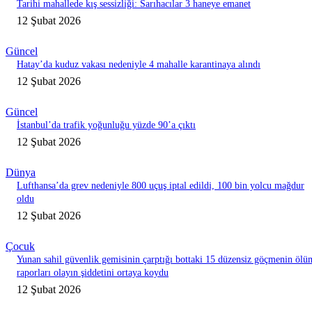
Tarihi mahallede kış sessizliği: Sarıhacılar 3 haneye emanet
12 Şubat 2026
Güncel
Hatay’da kuduz vakası nedeniyle 4 mahalle karantinaya alındı
12 Şubat 2026
Güncel
İstanbul’da trafik yoğunluğu yüzde 90’a çıktı
12 Şubat 2026
Dünya
Lufthansa’da grev nedeniyle 800 uçuş iptal edildi, 100 bin yolcu mağdur
oldu
12 Şubat 2026
Çocuk
Yunan sahil güvenlik gemisinin çarptığı bottaki 15 düzensiz göçmenin ölü
raporları olayın şiddetini ortaya koydu
12 Şubat 2026