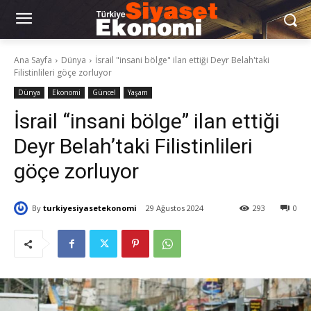
Ana Sayfa
Dünya
İsrail "insani bölge" ilan ettiği Deyr Belah'taki
Filistinlileri göçe zorluyor
Dünya
Ekonomi
Güncel
Yaşam
İsrail “insani bölge” ilan ettiği
Deyr Belah’taki Filistinlileri
göçe zorluyor
By
turkiyesiyasetekonomi
29 Ağustos 2024
293
0