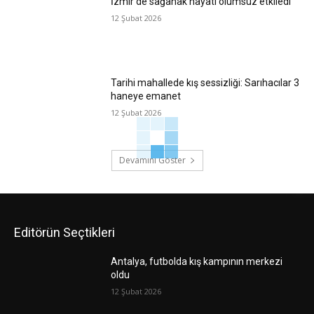
İzmir’de sağanak hayatı olumsuz etkiledi
12 Şubat 2026
Tarihi mahallede kış sessizliği: Sarıhacılar 3
haneye emanet
12 Şubat 2026
Devamını Göster
Editörün Seçtikleri
Antalya, futbolda kış kampının merkezi
oldu
12 Şubat 2026