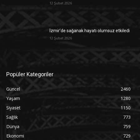
12 Şubat 2026
İzmir’de sağanak hayatı olumsuz etkiledi
12 Şubat 2026
Popüler Kategoriler
Güncel
2460
Yaşam
1280
Siyaset
1150
Sağlık
773
Dünya
759
Ekonomi
729