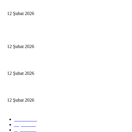
İzmir’de sağanak hayatı olumsuz etkiledi
12 Şubat 2026
Popüler Haberler
Antalya, futbolda kış kampının merkezi oldu
12 Şubat 2026
İBB’den toplu ulaşıma yüzde 20 zam talebi
12 Şubat 2026
İzmir’de sağanak hayatı olumsuz etkiledi
12 Şubat 2026
Popüler Kategoriler
Güncel
2460
Yaşam
1280
Siyaset
1150