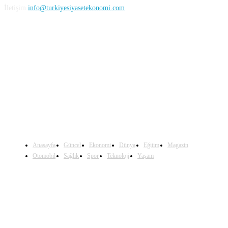
İletişim
info@turkiyesiyasetekonomi.com
Sosyal Medya'da Bizi Takip Edin
Anasayfa
Güncel
Ekonomi
Dünya
Eğitim
Magazin
Otomobil
Sağlık
Spor
Teknoloji
Yaşam