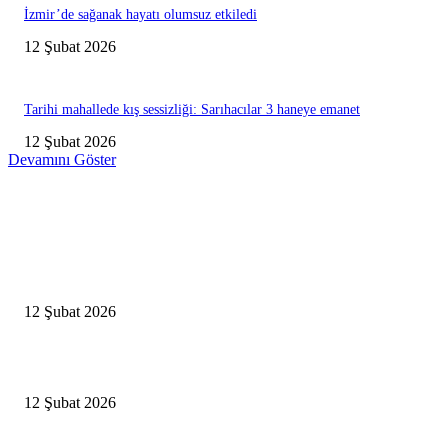
İzmir’de sağanak hayatı olumsuz etkiledi
12 Şubat 2026
Tarihi mahallede kış sessizliği: Sarıhacılar 3 haneye emanet
12 Şubat 2026
Devamını Göster
Editörün Seçtikleri
Antalya, futbolda kış kampının merkezi oldu
12 Şubat 2026
İBB’den toplu ulaşıma yüzde 20 zam talebi
12 Şubat 2026