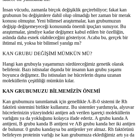
İnsan vücudu, zamanla birçok değişiklik geçirebiliyor; fakat kan
grubunun bu değişimlere dahil olup olmadığı her zaman bir merak
konusu olmuştur. Yeni bilimsel araştırmalar, kan grubumuzun
değişip değişemeyeceği konusunda önemli ipuçları sunuyor. Bu
araştırmalar, şimdiye kadar değişmez kabul edilen bir özelliğin,
aslında daha esnek olabileceğini gösteriyor. Acaba bu, gerçek bir
ihtimal mi, yoksa bir bilimsel yanılgı mı?
KAN GRUBU DEĞİŞİMİ MÜMKÜN MÜ?
Hangi kan grubuyla yaşamımızı sürdüreceğimiz genetik olarak
belirlenir. Bazı istisnalar dışında bir insanın kan grubu yaşamı
boyunca değişmez. Bu istisnaları ise hücrelerin dışına uzanan
moleküllerin çeşitliliği mümkün kılar.
KAN GRUBUMUZU BİLMEMİZİN ÖNEMİ
Kan grubumuzu tanımlamak için genellikle A-B-0 sistemi ile Rh
faktörü sistemini birlikte kullanırız. Bu sistemler yardımıyla, alyuvar
hücrelerinizin yüzeyindeki antijen adı verilen işaretçi moleküllerin
varlığını ya da yokluğunu kolayca ifade ederiz. A grubu kanda A
antijeni, B grubu kanda B antijeni ve AB grubu kanda her iki antijen
de bulunur. 0 grubu kandaysa bu antijenler yer almaz. Rh faktörünü
belirleyen proteinin varlığı ise kan grubumuza eklediğimiz artı ya da