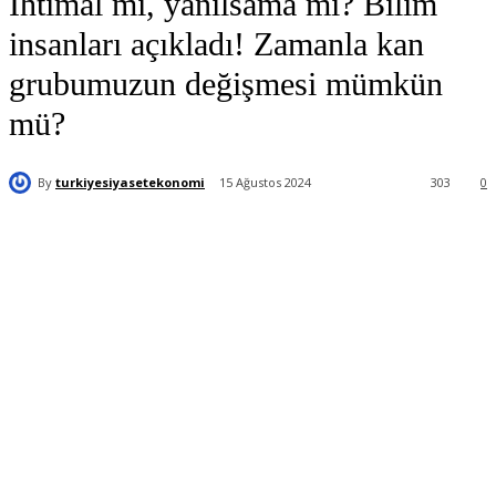
İhtimal mi, yanılsama mı? Bilim
insanları açıkladı! Zamanla kan
grubumuzun değişmesi mümkün
mü?
By
turkiyesiyasetekonomi
15 Ağustos 2024
303
0