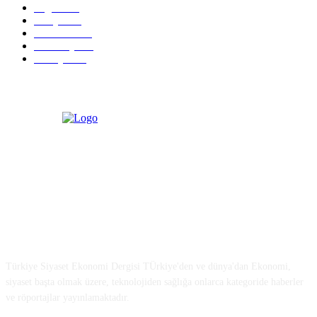
Sağlık
773
Dünya
759
Ekonomi
729
Teknoloji
635
Türkiye
182
Türkiye Siyaset ve Ekonomi
Türkiye Siyaset Ekonomi Dergisi TÜrkiye'den ve dünya'dan Ekonomi,
siyaset başta olmak üzere, teknolojiden sağlığa onlarca kategoride haberler
ve röportajlar yayınlamaktadır.