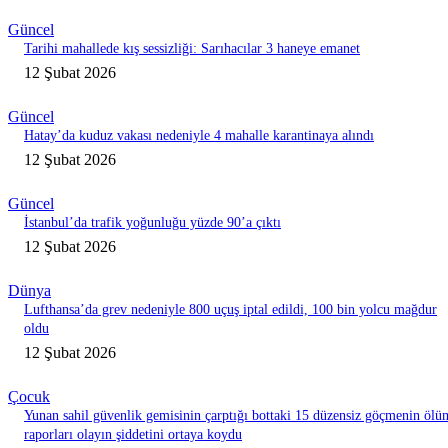
Güncel
Tarihi mahallede kış sessizliği: Sarıhacılar 3 haneye emanet
12 Şubat 2026
Güncel
Hatay’da kuduz vakası nedeniyle 4 mahalle karantinaya alındı
12 Şubat 2026
Güncel
İstanbul’da trafik yoğunluğu yüzde 90’a çıktı
12 Şubat 2026
Dünya
Lufthansa’da grev nedeniyle 800 uçuş iptal edildi, 100 bin yolcu mağdur
oldu
12 Şubat 2026
Çocuk
Yunan sahil güvenlik gemisinin çarptığı bottaki 15 düzensiz göçmenin ölü
raporları olayın şiddetini ortaya koydu