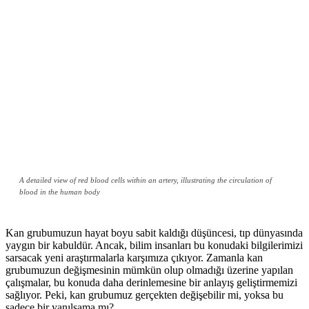
A detailed view of red blood cells within an artery, illustrating the circulation of
blood in the human body
Kan grubumuzun hayat boyu sabit kaldığı düşüncesi, tıp dünyasında
yaygın bir kabuldür. Ancak, bilim insanları bu konudaki bilgilerimizi
sarsacak yeni araştırmalarla karşımıza çıkıyor. Zamanla kan
grubumuzun değişmesinin mümkün olup olmadığı üzerine yapılan
çalışmalar, bu konuda daha derinlemesine bir anlayış geliştirmemizi
sağlıyor. Peki, kan grubumuz gerçekten değişebilir mi, yoksa bu
sadece bir yanılsama mı?