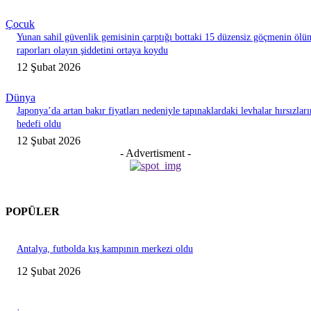
Çocuk
Yunan sahil güvenlik gemisinin çarptığı bottaki 15 düzensiz göçmenin ölü
raporları olayın şiddetini ortaya koydu
12 Şubat 2026
Dünya
Japonya’da artan bakır fiyatları nedeniyle tapınaklardaki levhalar hırsızları
hedefi oldu
12 Şubat 2026
- Advertisment -
POPÜLER
Antalya, futbolda kış kampının merkezi oldu
12 Şubat 2026