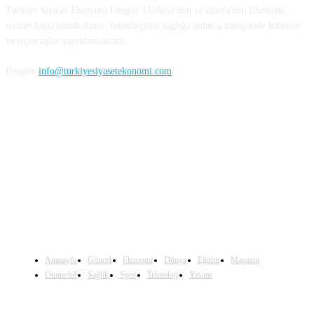
Türkiye Siyaset Ekonomi Dergisi TÜrkiye'den ve dünya'dan Ekonomi,
siyaset başta olmak üzere, teknolojiden sağlığa onlarca kategoride haberler
ve röportajlar yayınlamaktadır.
İletişim
info@turkiyesiyasetekonomi.com
Sosyal Medya'da Bizi Takip Edin
Anasayfa
Güncel
Ekonomi
Dünya
Eğitim
Magazin
Otomobil
Sağlık
Spor
Teknoloji
Yaşam