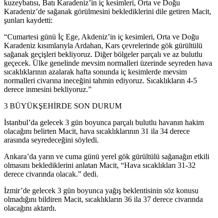
kuzeybatısı, Batı Karadeniz’in iç kesimleri, Orta ve Doğu
Karadeniz’de sağanak görülmesini beklediklerini dile getiren Macit,
şunları kaydetti:
“Cumartesi günü İç Ege, Akdeniz’in iç kesimleri, Orta ve Doğu
Karadeniz kısımlarıyla Ardahan, Kars çevrelerinde gök gürültülü
sağanak geçişleri bekliyoruz. Diğer bölgeler parçalı ve az bulutlu
geçecek. Ülke genelinde mevsim normalleri üzerinde seyreden hava
sıcaklıklarının azalarak hafta sonunda iç kesimlerde mevsim
normalleri civarına ineceğini tahmin ediyoruz. Sıcaklıkların 4-5
derece inmesini bekliyoruz.”
3 BÜYÜKŞEHİRDE SON DURUM
İstanbul’da gelecek 3 gün boyunca parçalı bulutlu havanın hakim
olacağını belirten Macit, hava sıcaklıklarının 31 ila 34 derece
arasında seyredeceğini söyledi.
Ankara’da yarın ve cuma günü yerel gök gürültülü sağanağın etkili
olmasını beklediklerini anlatan Macit, “Hava sıcaklıkları 31-32
derece civarında olacak.” dedi.
İzmir’de gelecek 3 gün boyunca yağış beklentisinin söz konusu
olmadığını bildiren Macit, sıcaklıkların 36 ila 37 derece civarında
olacağını aktardı.