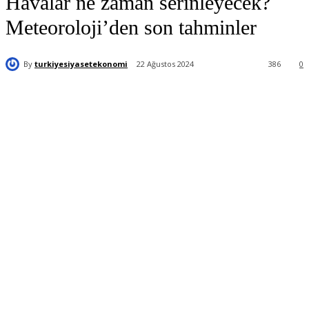
Havalar ne zaman serinleyecek?
Meteoroloji’den son tahminler
By
turkiyesiyasetekonomi
22 Ağustos 2024
386
0