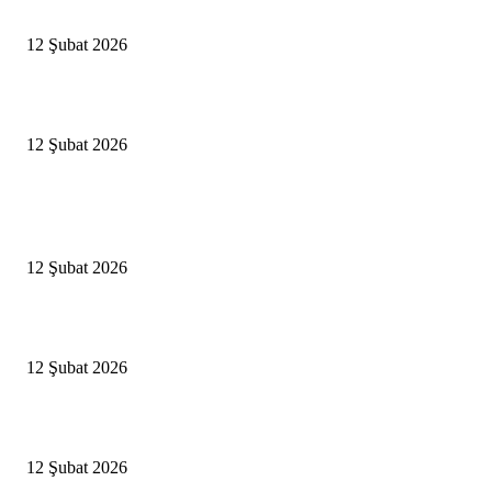
İBB’den toplu ulaşıma yüzde 20 zam talebi
12 Şubat 2026
İzmir’de sağanak hayatı olumsuz etkiledi
12 Şubat 2026
Popüler Haberler
Antalya, futbolda kış kampının merkezi oldu
12 Şubat 2026
İBB’den toplu ulaşıma yüzde 20 zam talebi
12 Şubat 2026
İzmir’de sağanak hayatı olumsuz etkiledi
12 Şubat 2026