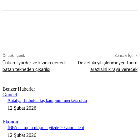
Önceki İçerik
Sonraki İçerik
Ünlü milyarder ve kızının cesedi
Devlet iki yıl işlenmeyen tarım
batan tekneden çıkarıldı
arazisini kiraya verecek
Benzer Haberler
Güncel
Antalya, futbolda kış kampının merkezi oldu
12 Şubat 2026
Ekonomi
İBB’den toplu ulaşıma yüzde 20 zam talebi
12 Şubat 2026