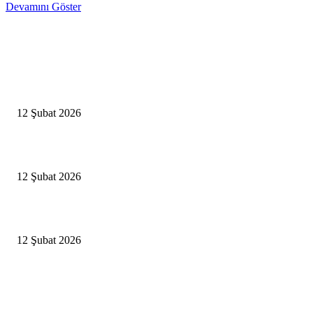
Devamını Göster
Editörün Seçtikleri
Antalya, futbolda kış kampının merkezi oldu
12 Şubat 2026
İBB’den toplu ulaşıma yüzde 20 zam talebi
12 Şubat 2026
İzmir’de sağanak hayatı olumsuz etkiledi
12 Şubat 2026
Popüler Haberler
Antalya, futbolda kış kampının merkezi oldu