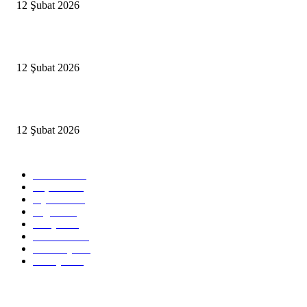
12 Şubat 2026
İBB’den toplu ulaşıma yüzde 20 zam talebi
12 Şubat 2026
İzmir’de sağanak hayatı olumsuz etkiledi
12 Şubat 2026
Popüler Kategoriler
Güncel
2460
Yaşam
1280
Siyaset
1150
Sağlık
773
Dünya
759
Ekonomi
729
Teknoloji
635
Türkiye
182