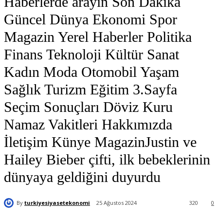
Haberlerde arayın Son Dakika
Güncel Dünya Ekonomi Spor
Magazin Yerel Haberler Politika
Finans Teknoloji Kültür Sanat
Kadın Moda Otomobil Yaşam
Sağlık Turizm Eğitim 3.Sayfa
Seçim Sonuçları Döviz Kuru
Namaz Vakitleri Hakkımızda
İletişim Künye MagazinJustin ve
Hailey Bieber çifti, ilk bebeklerinin
dünyaya geldiğini duyurdu
By
turkiyesiyasetekonomi
25 Ağustos 2024
320
0