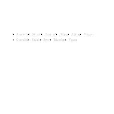
Anasayfa
Güncel
Ekonomi
Dünya
Eğitim
Magazin
Otomobil
Sağlık
Spor
Teknoloji
Yaşam