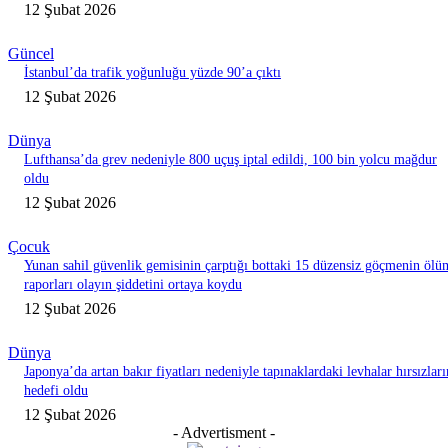
12 Şubat 2026
Güncel
İstanbul’da trafik yoğunluğu yüzde 90’a çıktı
12 Şubat 2026
Dünya
Lufthansa’da grev nedeniyle 800 uçuş iptal edildi, 100 bin yolcu mağdur
oldu
12 Şubat 2026
Çocuk
Yunan sahil güvenlik gemisinin çarptığı bottaki 15 düzensiz göçmenin ölü
raporları olayın şiddetini ortaya koydu
12 Şubat 2026
Dünya
Japonya’da artan bakır fiyatları nedeniyle tapınaklardaki levhalar hırsızları
hedefi oldu
12 Şubat 2026
- Advertisment -