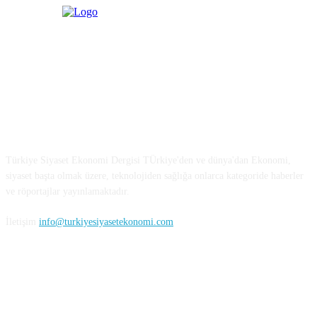
Türkiye Siyaset ve Ekonomi
Türkiye Siyaset Ekonomi Dergisi TÜrkiye'den ve dünya'dan Ekonomi,
siyaset başta olmak üzere, teknolojiden sağlığa onlarca kategoride haberler
ve röportajlar yayınlamaktadır.
İletişim
info@turkiyesiyasetekonomi.com
Sosyal Medya'da Bizi Takip Edin