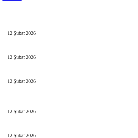
Editörün Seçtikleri
Antalya, futbolda kış kampının merkezi oldu
12 Şubat 2026
İBB’den toplu ulaşıma yüzde 20 zam talebi
12 Şubat 2026
İzmir’de sağanak hayatı olumsuz etkiledi
12 Şubat 2026
Popüler Haberler
Antalya, futbolda kış kampının merkezi oldu
12 Şubat 2026
İBB’den toplu ulaşıma yüzde 20 zam talebi
12 Şubat 2026