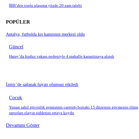
İBB’den toplu ulaşıma yüzde 20 zam talebi
POPÜLER
Antalya, futbolda kış kampının merkezi oldu
Güncel
Hatay’da kuduz vakası nedeniyle 4 mahalle karantinaya alındı
İzmir’de sağanak hayatı olumsuz etkiledi
Çocuk
Yunan sahil güvenlik gemisinin çarptığı bottaki 15 düzensiz göçmenin ölüm
raporları olayın şiddetini ortaya koydu
Devamını Göster