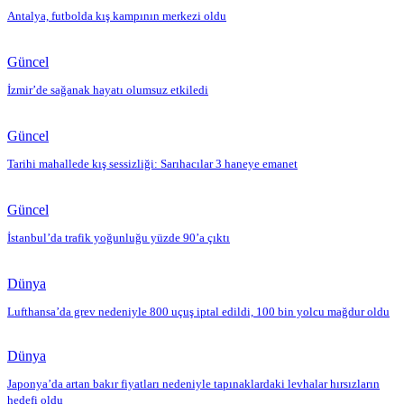
Antalya, futbolda kış kampının merkezi oldu
Güncel
İzmir’de sağanak hayatı olumsuz etkiledi
Güncel
Tarihi mahallede kış sessizliği: Sarıhacılar 3 haneye emanet
Güncel
İstanbul’da trafik yoğunluğu yüzde 90’a çıktı
Dünya
Lufthansa’da grev nedeniyle 800 uçuş iptal edildi, 100 bin yolcu mağdur oldu
Dünya
Japonya’da artan bakır fiyatları nedeniyle tapınaklardaki levhalar hırsızların
hedefi oldu