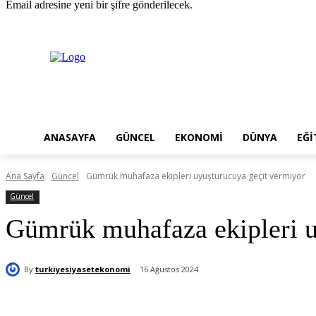
Email adresine yeni bir şifre gönderilecek.
Pazar, Ağustos 9, 2026
Giriş Yap / Kayıt Ol
ANASAYFA
GÜNCEL
EKONOMI
DÜNYA
EĞI
Ana Sayfa
Güncel
Gümrük muhafaza ekipleri uyuşturucuya geçit vermiyor
Güncel
Gümrük muhafaza ekipleri u
By
turkiyesiyasetekonomi
16 Ağustos 2024
Paylaş