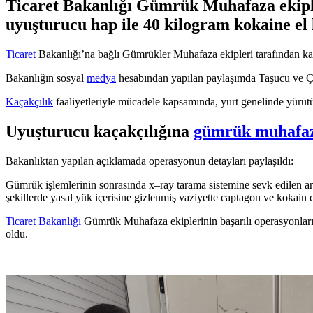
Ticaret Bakanlığı Gümrük Muhafaza ekiple
uyuşturucu hap ile 40 kilogram kokaine el
Ticaret
Bakanlığı’na bağlı Gümrükler Muhafaza ekipleri tarafından kaça
Bakanlığın sosyal
medya
hesabından yapılan paylaşımda Taşucu ve 
Kaçakçılık
faaliyetleriyle mücadele kapsamında, yurt genelinde yürütül
Uyuşturucu kaçakçılığına
gümrük muhafa
​Bakanlıktan yapılan açıklamada operasyonun detayları paylaşıldı:
Gümrük işlemlerinin sonrasında x–ray tarama sistemine sevk edilen ara
şekillerde yasal yük içerisine gizlenmiş vaziyette captagon ve kokain c
Ticaret Bakanlığı
Gümrük Muhafaza ekiplerinin başarılı operasyonları
oldu.