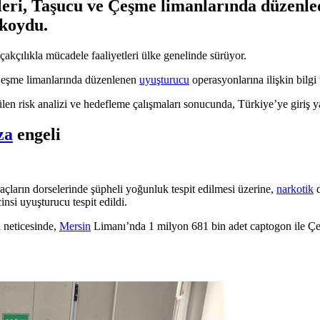
ri, Taşucu ve Çeşme limanlarında düzenled
 koydu.
kçılıkla mücadele faaliyetleri ülke genelinde sürüyor.
Çeşme limanlarında düzenlenen
uyuşturucu
operasyonlarına ilişkin bilgi 
en risk analizi ve hedefleme çalışmaları sonucunda, Türkiye’ye giriş ya
za
engeli
çların dorselerinde şüpheli yoğunluk tespit edilmesi üzerine,
narkotik
d
insi uyuşturucu tespit edildi.
 neticesinde,
Mersin
Limanı’nda 1 milyon 681 bin adet captogon ile Çe