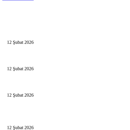
Editörün Seçtikleri
Antalya, futbolda kış kampının merkezi oldu
12 Şubat 2026
İBB’den toplu ulaşıma yüzde 20 zam talebi
12 Şubat 2026
İzmir’de sağanak hayatı olumsuz etkiledi
12 Şubat 2026
Popüler Haberler
Antalya, futbolda kış kampının merkezi oldu
12 Şubat 2026