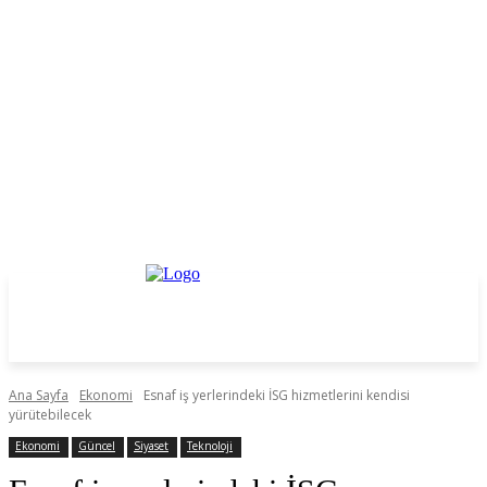
Ana Sayfa
Ekonomi
Esnaf iş yerlerindeki İSG hizmetlerini kendisi
yürütebilecek
Ekonomi
Güncel
Siyaset
Teknoloji