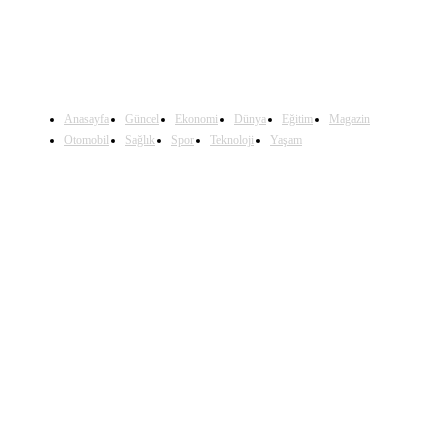
Anasayfa
Güncel
Ekonomi
Dünya
Eğitim
Magazin
Otomobil
Sağlık
Spor
Teknoloji
Yaşam