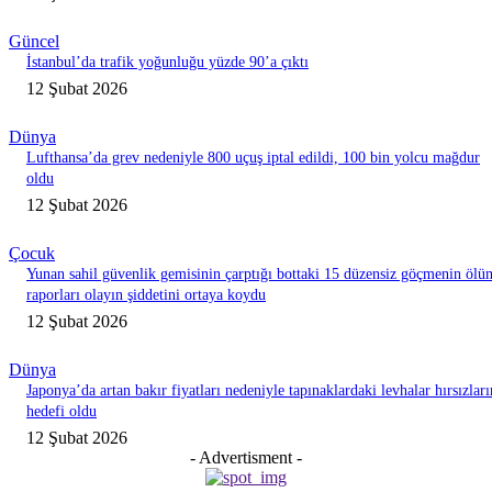
Güncel
İstanbul’da trafik yoğunluğu yüzde 90’a çıktı
12 Şubat 2026
Dünya
Lufthansa’da grev nedeniyle 800 uçuş iptal edildi, 100 bin yolcu mağdur
oldu
12 Şubat 2026
Çocuk
Yunan sahil güvenlik gemisinin çarptığı bottaki 15 düzensiz göçmenin ölü
raporları olayın şiddetini ortaya koydu
12 Şubat 2026
Dünya
Japonya’da artan bakır fiyatları nedeniyle tapınaklardaki levhalar hırsızları
hedefi oldu
12 Şubat 2026
- Advertisment -