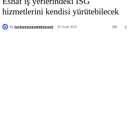
Esnaf iş yerlerindeki İSG
hizmetlerini kendisi yürütebilecek
By
turkiyesiyasetekonomi
10 Ocak 2025
288
0