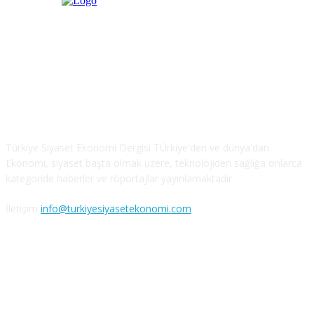
Türkiye Siyaset ve Ekonomi
Türkiye Siyaset Ekonomi Dergisi TÜrkiye'den ve dünya'dan
Ekonomi, siyaset başta olmak üzere, teknolojiden sağlığa onlarca
kategoride haberler ve röportajlar yayınlamaktadır.
İletişim
info@turkiyesiyasetekonomi.com
Sosyal Medya'da Bizi Takip Edin