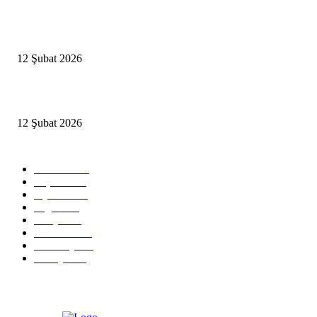
İBB’den toplu ulaşıma yüzde 20 zam talebi
12 Şubat 2026
İzmir’de sağanak hayatı olumsuz etkiledi
12 Şubat 2026
Popüler Kategoriler
Güncel
2460
Yaşam
1280
Siyaset
1150
Sağlık
773
Dünya
759
Ekonomi
729
Teknoloji
635
Türkiye
182