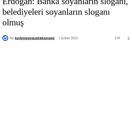
Erdoğan: Banka soyanların sloganı,
belediyeleri soyanların sloganı
olmuş
By
turkiyesiyasetekonomi
1 Şubat 2025
274
0