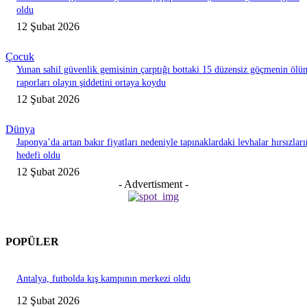
oldu
12 Şubat 2026
Çocuk
Yunan sahil güvenlik gemisinin çarptığı bottaki 15 düzensiz göçmenin ölü
raporları olayın şiddetini ortaya koydu
12 Şubat 2026
Dünya
Japonya’da artan bakır fiyatları nedeniyle tapınaklardaki levhalar hırsızları
hedefi oldu
12 Şubat 2026
- Advertisment -
POPÜLER
Antalya, futbolda kış kampının merkezi oldu
12 Şubat 2026