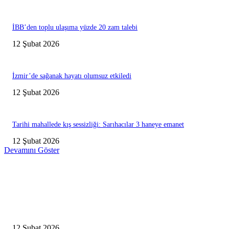
İBB’den toplu ulaşıma yüzde 20 zam talebi
12 Şubat 2026
İzmir’de sağanak hayatı olumsuz etkiledi
12 Şubat 2026
Tarihi mahallede kış sessizliği: Sarıhacılar 3 haneye emanet
12 Şubat 2026
Devamını Göster
Editörün Seçtikleri
Antalya, futbolda kış kampının merkezi oldu
12 Şubat 2026