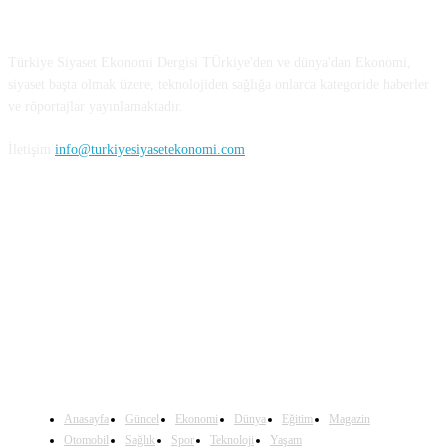
Türkiye Siyaset ve Ekonomi
Türkiye Siyaset Ekonomi Dergisi TÜrkiye'den ve dünya'dan Ekonomi,
siyaset başta olmak üzere, teknolojiden sağlığa onlarca kategoride haberler
ve röportajlar yayınlamaktadır.
İletişim
info@turkiyesiyasetekonomi.com
Sosyal Medya'da Bizi Takip Edin
Anasayfa
Güncel
Ekonomi
Dünya
Eğitim
Magazin
Otomobil
Sağlık
Spor
Teknoloji
Yaşam