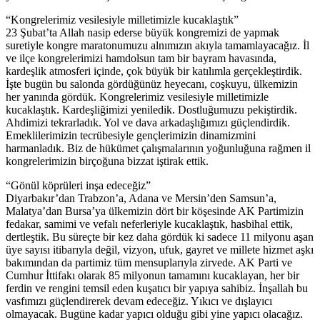
“Kongrelerimiz vesilesiyle milletimizle kucaklaştık”
23 Şubat’ta Allah nasip ederse büyük kongremizi de yapmak
suretiyle kongre maratonumuzu alnımızın akıyla tamamlayacağız. İl
ve ilçe kongrelerimizi hamdolsun tam bir bayram havasında,
kardeşlik atmosferi içinde, çok büyük bir katılımla gerçekleştirdik.
İşte bugün bu salonda gördüğünüz heyecanı, coşkuyu, ülkemizin
her yanında gördük. Kongrelerimiz vesilesiyle milletimizle
kucaklaştık. Kardeşliğimizi yeniledik. Dostluğumuzu pekiştirdik.
Ahdimizi tekrarladık. Yol ve dava arkadaşlığımızı güçlendirdik.
Emeklilerimizin tecrübesiyle gençlerimizin dinamizmini
harmanladık. Biz de hükümet çalışmalarının yoğunluğuna rağmen il
kongrelerimizin birçoğuna bizzat iştirak ettik.
“Gönül köprüleri inşa edeceğiz”
Diyarbakır’dan Trabzon’a, Adana ve Mersin’den Samsun’a,
Malatya’dan Bursa’ya ülkemizin dört bir köşesinde AK Partimizin
fedakar, samimi ve vefalı neferleriyle kucaklaştık, hasbihal ettik,
dertleştik. Bu süreçte bir kez daha gördük ki sadece 11 milyonu aşan
üye sayısı itibarıyla değil, vizyon, ufuk, gayret ve millete hizmet aşkı
bakımından da partimiz tüm mensuplarıyla zirvede. AK Parti ve
Cumhur İttifakı olarak 85 milyonun tamamını kucaklayan, her bir
ferdin ve rengini temsil eden kuşatıcı bir yapıya sahibiz. İnşallah bu
vasfımızı güçlendirerek devam edeceğiz. Yıkıcı ve dışlayıcı
olmayacak. Bugüne kadar yapıcı olduğu gibi yine yapıcı olacağız.