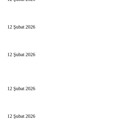
İBB’den toplu ulaşıma yüzde 20 zam talebi
12 Şubat 2026
İzmir’de sağanak hayatı olumsuz etkiledi
12 Şubat 2026
Popüler Haberler
Antalya, futbolda kış kampının merkezi oldu
12 Şubat 2026
İBB’den toplu ulaşıma yüzde 20 zam talebi
12 Şubat 2026
İzmir’de sağanak hayatı olumsuz etkiledi