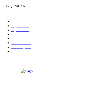
12 Şubat 2026
Popüler Kategoriler
Güncel
2460
Yaşam
1280
Siyaset
1150
Sağlık
773
Dünya
759
Ekonomi
729
Teknoloji
635
Türkiye
182