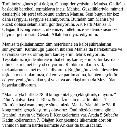
Tarihimize güneş gibi doğan, Cihangirler yetiştiren Manisa. Gediz’in
beslediği bereketli toprakların incisi Manisa. Güzellikleriyle, mimari
eserleriyle bir şeref tablosunu andıran Manisa. Seni bugün bir kez
daha saygıyla, sevgiyle selamlıyorum. Buradan tüm Manisa’ya
kucak dolusu selamlarımı gönderiyorum. AK Parti Manisa 8.
Olağan İl Kongremizin, ülkemize, milletimize ve demokrasimize
hayırlar getirmesini Cenabı Allah’tan niyaz ediyorum.
Manisa teşkilatlarımızın tüm neferlerine en kalbi şükranlarımı
sunuyorum. Kurulduğu günden itibaren Manisa’da hareketimize ve
davamıza destek olmuş tüm kardeşlerimi tebrik ediyorum.
Teşkilatımız içinde ahirete irtihal etmiş kardeşlerimizi bir kez daha
rahmetle, minnet ile yad ediyorum. Rabbim ruhlarını şad,
mekanlarını cennet eylesin diyorum. Bugün görevlerini devreden
teşkilat mensuplarımıza, ülkem ve partim adına, kalpten teşekkür
ediyor, yeni görev alan yol ve dava arkadaşlarıma da Mevla’dan
başarılar diliyorum.
“Manisa’yla birlikte 78. il kongremizi gerçekleştirmiş oluyoruz”
Dün Antalya’daydık. Biraz önce İzmir’in misafiri olduk. 12
Ekim’de başlayan kongre sürecimizde Manisa’yla birlikte 78. il
kongremizi gerçekleştirmiş oluyoruz. Önümüzdeki cuma günü
İstanbul, Artvin ve Yalova İl Kongrelerimiz var. Arada 5 Şubat’ta
Kadın kollarımızın 7. Olağan Kongresinde ülkemizin dört bir
yanından hanım kardeşlerimizle Ankara’da buluşacağız.