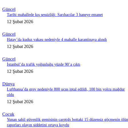
Güncel
Tarihi mahallede kış sessizliği: Sarıhacılar 3 haneye emanet
12 Şubat 2026
Güncel
Hatay’da kuduz vakası nedeniyle 4 mahalle karantinaya alındı
12 Şubat 2026
Güncel
İstanbul’da trafik yoğunluğu yüzde 90’a çıktı
12 Şubat 2026
Dünya
Lufthansa’da grev nedeniyle 800 uçuş iptal edildi, 100 bin yolcu mağdur
oldu
12 Şubat 2026
Çocuk
Yunan sahil güvenlik gemisinin çarptığı bottaki 15 düzensiz göçmenin ölü
raporları olayın şiddetini ortaya koydu