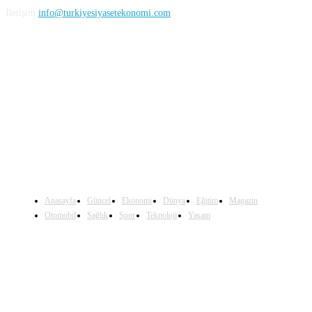
İletişim
info@turkiyesiyasetekonomi.com
Sosyal Medya'da Bizi Takip Edin
Anasayfa
Güncel
Ekonomi
Dünya
Eğitim
Magazin
Otomobil
Sağlık
Spor
Teknoloji
Yaşam