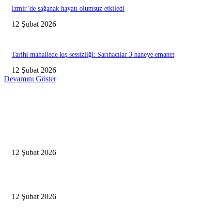
İzmir’de sağanak hayatı olumsuz etkiledi
12 Şubat 2026
Tarihi mahallede kış sessizliği: Sarıhacılar 3 haneye emanet
12 Şubat 2026
Devamını Göster
Editörün Seçtikleri
Antalya, futbolda kış kampının merkezi oldu
12 Şubat 2026
İBB’den toplu ulaşıma yüzde 20 zam talebi
12 Şubat 2026