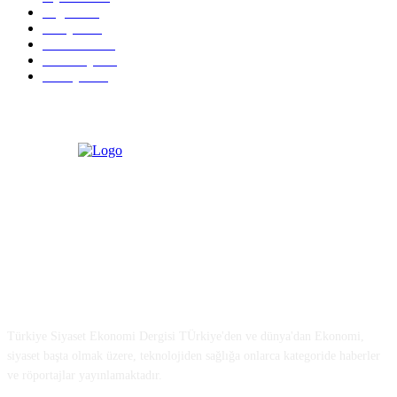
Sağlık
773
Dünya
759
Ekonomi
729
Teknoloji
635
Türkiye
182
Türkiye Siyaset ve Ekonomi
Türkiye Siyaset Ekonomi Dergisi TÜrkiye'den ve dünya'dan Ekonomi,
siyaset başta olmak üzere, teknolojiden sağlığa onlarca kategoride haberler
ve röportajlar yayınlamaktadır.