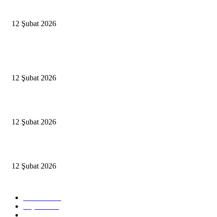
İzmir’de sağanak hayatı olumsuz etkiledi
12 Şubat 2026
Popüler Haberler
Antalya, futbolda kış kampının merkezi oldu
12 Şubat 2026
İBB’den toplu ulaşıma yüzde 20 zam talebi
12 Şubat 2026
İzmir’de sağanak hayatı olumsuz etkiledi
12 Şubat 2026
Popüler Kategoriler
Güncel
2460
Yaşam
1280
Siyaset
1150