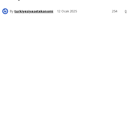
By
turkiyesiyasetekonomi
12 Ocak 2025
254
0