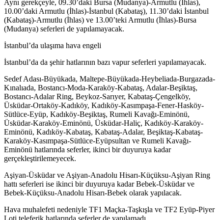
Aynı gerekçeyle, 09.30’daki Bursa (Mudanya)-Armutlu (İhlas),
10.00’daki Armutlu (İhlas)-İstanbul (Kabataş), 11.30’daki İstanbul
(Kabataş)-Armutlu (İhlas) ve 13.00’teki Armutlu (İhlas)-Bursa
(Mudanya) seferleri de yapılamayacak.
İstanbul’da ulaşıma hava engeli
İstanbul’da da şehir hatlarının bazı vapur seferleri yapılamayacak.
Sedef Adası-Büyükada, Maltepe-Büyükada-Heybeliada-Burgazada-
Kınalıada, Bostancı-Moda-Karaköy-Kabataş, Adalar-Beşiktaş,
Bostancı-Adalar Ring, Beykoz-Sarıyer, Kabataş-Çengelköy,
Üsküdar-Ortaköy-Kadıköy, Kadıköy-Kasımpaşa-Fener-Hasköy-
Sütlüce-Eyüp, Kadıköy-Beşiktaş, Rumeli Kavağı-Eminönü,
Üsküdar-Karaköy-Eminönü, Üsküdar-Haliç, Kadıköy-Karaköy-
Eminönü, Kadıköy-Kabataş, Kabataş-Adalar, Beşiktaş-Kabataş-
Karaköy-Kasımpaşa-Sütlüce-Eyüpsultan ve Rumeli Kavağı-
Eminönü hatlarında seferler, ikinci bir duyuruya kadar
gerçekleştirilemeyecek.
Aşiyan-Üsküdar ve Aşiyan-Anadolu Hisarı-Küçüksu-Aşiyan Ring
hattı seferleri ise ikinci bir duyuruya kadar Bebek-Üsküdar ve
Bebek-Küçüksu-Anadolu Hisarı-Bebek olarak yapılacak.
Hava muhalefeti nedeniyle TF1 Maçka-Taşkışla ve TF2 Eyüp-Piyer
Loti teleferik hatlarında seferler de yapılamadı.