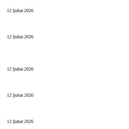
İBB’den toplu ulaşıma yüzde 20 zam talebi
12 Şubat 2026
İzmir’de sağanak hayatı olumsuz etkiledi
12 Şubat 2026
Popüler Haberler
Antalya, futbolda kış kampının merkezi oldu
12 Şubat 2026
İBB’den toplu ulaşıma yüzde 20 zam talebi
12 Şubat 2026
İzmir’de sağanak hayatı olumsuz etkiledi
12 Şubat 2026
Popüler Kategoriler