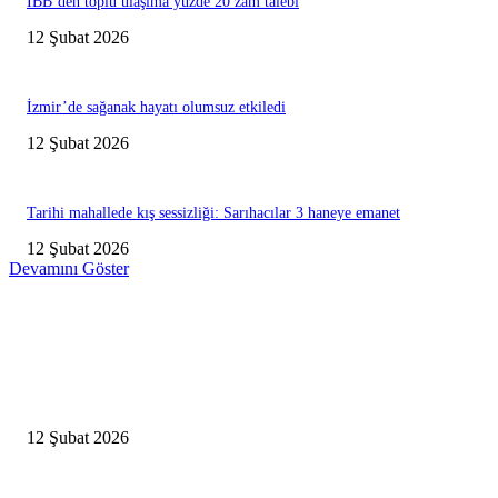
İBB’den toplu ulaşıma yüzde 20 zam talebi
12 Şubat 2026
İzmir’de sağanak hayatı olumsuz etkiledi
12 Şubat 2026
Tarihi mahallede kış sessizliği: Sarıhacılar 3 haneye emanet
12 Şubat 2026
Devamını Göster
Editörün Seçtikleri
Antalya, futbolda kış kampının merkezi oldu
12 Şubat 2026