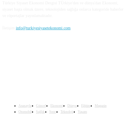
Türkiye Siyaset Ekonomi Dergisi TÜrkiye'den ve dünya'dan Ekonomi,
siyaset başta olmak üzere, teknolojiden sağlığa onlarca kategoride haberler
ve röportajlar yayınlamaktadır.
İletişim
info@turkiyesiyasetekonomi.com
Sosyal Medya'da Bizi Takip Edin
Anasayfa
Güncel
Ekonomi
Dünya
Eğitim
Magazin
Otomobil
Sağlık
Spor
Teknoloji
Yaşam