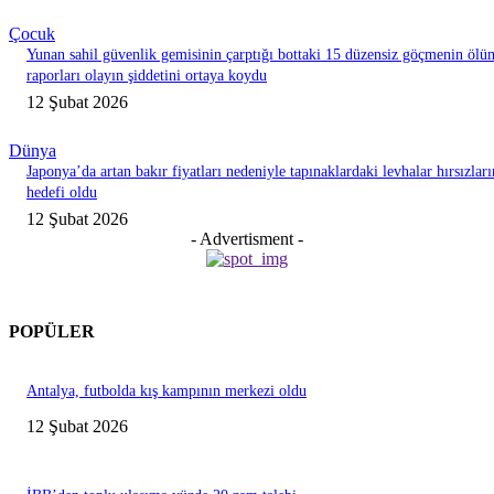
Çocuk
Yunan sahil güvenlik gemisinin çarptığı bottaki 15 düzensiz göçmenin ölü
raporları olayın şiddetini ortaya koydu
12 Şubat 2026
Dünya
Japonya’da artan bakır fiyatları nedeniyle tapınaklardaki levhalar hırsızları
hedefi oldu
12 Şubat 2026
- Advertisment -
POPÜLER
Antalya, futbolda kış kampının merkezi oldu
12 Şubat 2026