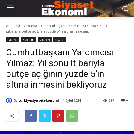
Ana Sayfa
Dünya
Cumhutbaşkanı Yardımcısı Yılmaz: Yıl sonu
itibarıyla bütçe açığının yüzde 5'in altına inmesini...
Dünya
Ekonomi
Güncel
Siyaset
Cumhutbaşkanı Yardımcısı
Yılmaz: Yıl sonu itibarıyla
bütçe açığının yüzde 5’in
altına inmesini bekliyoruz
By
turkiyesiyasetekonomi
1 Eylül 2024
297
0