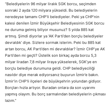
“Belediyelerin 96 milyar liralık SGK borcu, seçimden
sonraki 2 ayda 120 milyara yükseldi. Bu belediyelerin
neredeyse tamamı CHP’li belediyeler. Peki ya CHP’nin
kalesi denilen İzmir Büyükşehir Belediyesinin SGK borcu
ne duruma gelmiş biliyor musunuz? 5 yılda 885 kat
artmış. Şimdi diyorlar ya ‘AK Parti’den borçlu belediyeler
devraldık’ diye. Sizlere sormak isterim. Peki bu 885 kat
artan borcu, AK Parti’den mi devraldılar? İzmir CHP’ye AK
Parti’den mi geçti? Üstelik son birkaç ayda borcu 5,3
milyar liradan 7,8 milyar liraya yükselerek, SGK’ye en
borçlu belediye durumuna geldi. CHP belediyeciliği
nasıldır diye merak ediyorsanız buyurun İzmir’e bakın.
İzmir’in CHP’li ilçeleri de büyükşehrin yolundan gidiyor.
Borçları hızla artıyor. Buradan onlara da son uyarımı
yapmış olayım. Bu borç sarmalından belediyelerin çıkması
lazım.”