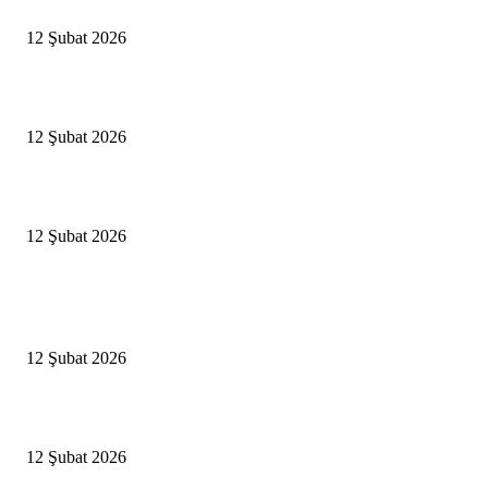
Antalya, futbolda kış kampının merkezi oldu
12 Şubat 2026
İBB’den toplu ulaşıma yüzde 20 zam talebi
12 Şubat 2026
İzmir’de sağanak hayatı olumsuz etkiledi
12 Şubat 2026
Popüler Haberler
Antalya, futbolda kış kampının merkezi oldu
12 Şubat 2026
İBB’den toplu ulaşıma yüzde 20 zam talebi
12 Şubat 2026