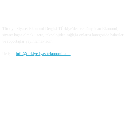
Türkiye Siyaset ve Ekonomi
Türkiye Siyaset Ekonomi Dergisi TÜrkiye'den ve dünya'dan Ekonomi,
siyaset başta olmak üzere, teknolojiden sağlığa onlarca kategoride haberler
ve röportajlar yayınlamaktadır.
İletişim
info@turkiyesiyasetekonomi.com
Sosyal Medya'da Bizi Takip Edin