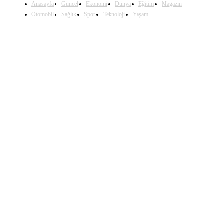
Anasayfa
Güncel
Ekonomi
Dünya
Eğitim
Magazin
Otomobil
Sağlık
Spor
Teknoloji
Yaşam