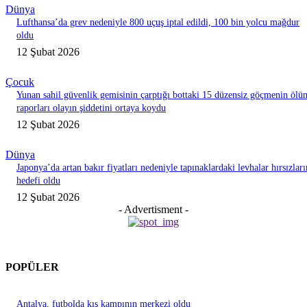
Dünya
Lufthansa’da grev nedeniyle 800 uçuş iptal edildi, 100 bin yolcu mağdur
oldu
12 Şubat 2026
Çocuk
Yunan sahil güvenlik gemisinin çarptığı bottaki 15 düzensiz göçmenin ölü
raporları olayın şiddetini ortaya koydu
12 Şubat 2026
Dünya
Japonya’da artan bakır fiyatları nedeniyle tapınaklardaki levhalar hırsızları
hedefi oldu
12 Şubat 2026
- Advertisment -
POPÜLER
Antalya, futbolda kış kampının merkezi oldu