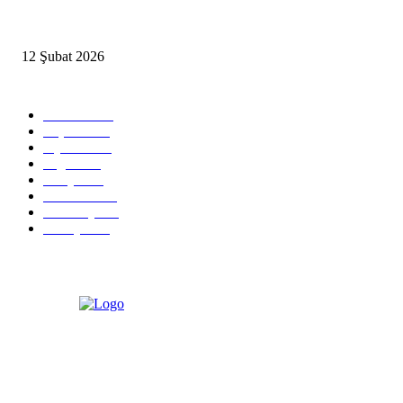
İzmir’de sağanak hayatı olumsuz etkiledi
12 Şubat 2026
Popüler Kategoriler
Güncel
2460
Yaşam
1280
Siyaset
1150
Sağlık
773
Dünya
759
Ekonomi
729
Teknoloji
635
Türkiye
182