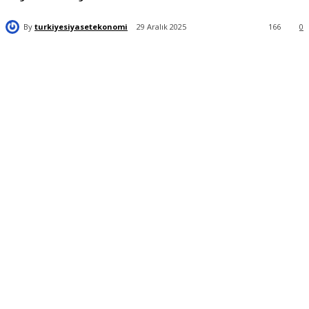
By
turkiyesiyasetekonomi
29 Aralık 2025
166
0