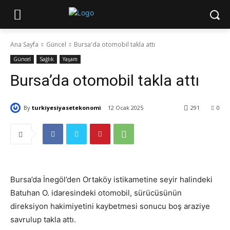
Ana Sayfa
Güncel
Bursa'da otomobil takla attı
Güncel
Sağlık
Yaşam
Bursa’da otomobil takla attı
By
turkiyesiyasetekonomi
12 Ocak 2025
291
0
Bursa’da İnegöl’den Ortaköy istikametine seyir halindeki
Batuhan O. idaresindeki otomobil, sürücüsünün
direksiyon hakimiyetini kaybetmesi sonucu boş araziye
savrulup takla attı.