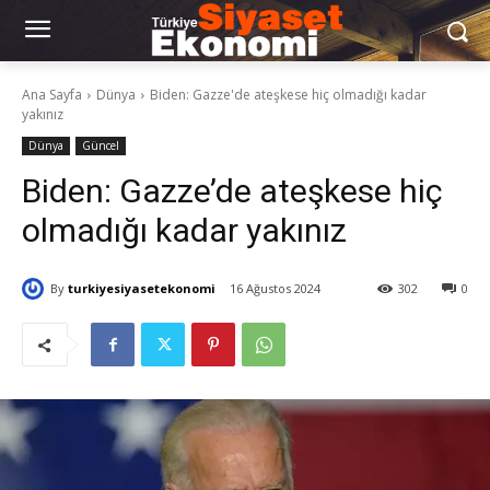
Ana Sayfa
Dünya
Biden: Gazze'de ateşkese hiç olmadığı kadar
yakınız
Dünya
Güncel
Biden: Gazze’de ateşkese hiç
olmadığı kadar yakınız
By
turkiyesiyasetekonomi
16 Ağustos 2024
302
0