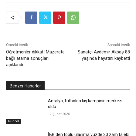
Önceki İçerik
Sonraki İçerik
Öğretmenler dikkat! Mazerete
Sanatçı Aydemir Akbaş 88
bağlı atama sonuçları
yaşında hayatını kaybetti
açıklandı
Benzer Haberler
Antalya, futbolda kış kampının merkezi
oldu
12 Şubat 2026
Güncel
İBB’den toplu ulaşıma yüzde 20 zam talebi