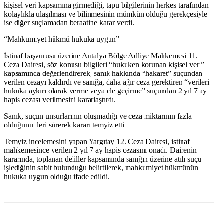
kişisel veri kapsamına girmediği, tapu bilgilerinin herkes tarafından
kolaylıkla ulaşılması ve bilinmesinin mümkün olduğu gerekçesiyle
ise diğer suçlamadan beraatine karar verdi.
“Mahkumiyet hükmü hukuka uygun”
İstinaf başvurusu üzerine Antalya Bölge Adliye Mahkemesi 11.
Ceza Dairesi, söz konusu bilgileri “hukuken korunan kişisel veri”
kapsamında değerlendirerek, sanık hakkında “hakaret” suçundan
verilen cezayı kaldırdı ve sanığa, daha ağır ceza gerektiren “verileri
hukuka aykırı olarak verme veya ele geçirme” suçundan 2 yıl 7 ay
hapis cezası verilmesini kararlaştırdı.
Sanık, suçun unsurlarının oluşmadığı ve ceza miktarının fazla
olduğunu ileri sürerek kararı temyiz etti.
Temyiz incelemesini yapan Yargıtay 12. Ceza Dairesi, istinaf
mahkemesince verilen 2 yıl 7 ay hapis cezasını onadı. Dairenin
kararında, toplanan deliller kapsamında sanığın üzerine atılı suçu
işlediğinin sabit bulunduğu belirtilerek, mahkumiyet hükmünün
hukuka uygun olduğu ifade edildi.