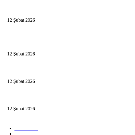
İzmir’de sağanak hayatı olumsuz etkiledi
12 Şubat 2026
Popüler Haberler
Antalya, futbolda kış kampının merkezi oldu
12 Şubat 2026
İBB’den toplu ulaşıma yüzde 20 zam talebi
12 Şubat 2026
İzmir’de sağanak hayatı olumsuz etkiledi
12 Şubat 2026
Popüler Kategoriler
Güncel
2460
Yaşam
1280