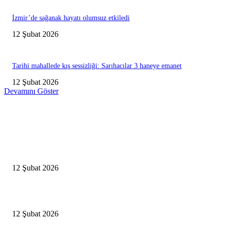
İzmir’de sağanak hayatı olumsuz etkiledi
12 Şubat 2026
Tarihi mahallede kış sessizliği: Sarıhacılar 3 haneye emanet
12 Şubat 2026
Devamını Göster
Editörün Seçtikleri
Antalya, futbolda kış kampının merkezi oldu
12 Şubat 2026
İBB’den toplu ulaşıma yüzde 20 zam talebi
12 Şubat 2026