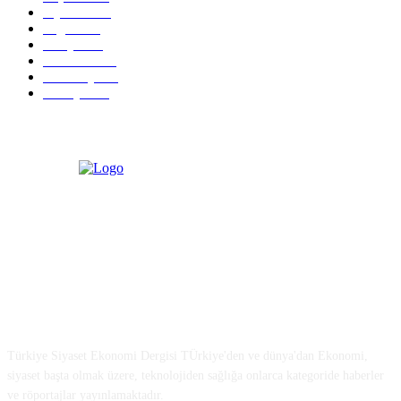
Siyaset
1150
Sağlık
773
Dünya
759
Ekonomi
729
Teknoloji
635
Türkiye
182
Türkiye Siyaset ve Ekonomi
Türkiye Siyaset Ekonomi Dergisi TÜrkiye'den ve dünya'dan Ekonomi,
siyaset başta olmak üzere, teknolojiden sağlığa onlarca kategoride haberler
ve röportajlar yayınlamaktadır.