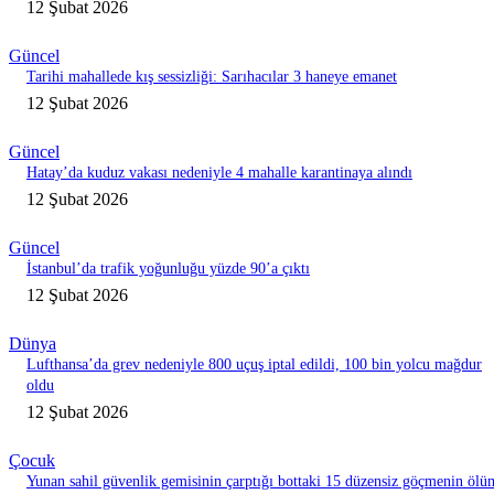
12 Şubat 2026
Güncel
Tarihi mahallede kış sessizliği: Sarıhacılar 3 haneye emanet
12 Şubat 2026
Güncel
Hatay’da kuduz vakası nedeniyle 4 mahalle karantinaya alındı
12 Şubat 2026
Güncel
İstanbul’da trafik yoğunluğu yüzde 90’a çıktı
12 Şubat 2026
Dünya
Lufthansa’da grev nedeniyle 800 uçuş iptal edildi, 100 bin yolcu mağdur
oldu
12 Şubat 2026
Çocuk
Yunan sahil güvenlik gemisinin çarptığı bottaki 15 düzensiz göçmenin ölü