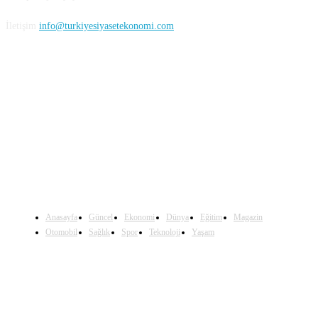
İletişim
info@turkiyesiyasetekonomi.com
Sosyal Medya'da Bizi Takip Edin
Anasayfa
Güncel
Ekonomi
Dünya
Eğitim
Magazin
Otomobil
Sağlık
Spor
Teknoloji
Yaşam