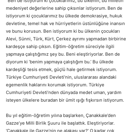
“Ben de istiyorum ki çocuklarımız, bu ülkenin, bu milletin
medeniyet değerlerine sahip çıksınlar istiyorum. Ben de
istiyorum ki çocuklarımız bu ülkede demokrasiye, hukuk
devletine, temel hak ve hürriyetlerin üstünlüğüne inansın
ve bunu korusun. Ben istiyorum ki bu ülkenin çocukları
Alevi, Sünni, Türk, Kürt, Çerkez ayrımı yapmadan birbirine
kardeşçe sahip çıksın. Eğitim-öğretim süreciyle ilgili
yapmaya çalıştığımız şey bu. Beni eleştiriyorlar. Ben de
diyorum ki ‘benim yapmaya çalıştığım bu.’ Bu ülkede
kardeşliği tesis etmek, güçlü hale getirmek istiyorum.
Türkiye Cumhuriyeti Devleti’nin, uluslararası alandaki
egemenlik haklarını korumak istiyorum. Türkiye
Cumhuriyeti Devleti’nden dünyada medet uman, yardım
isteyen ülkelere buradan bir ümit ışığı fışkırsın istiyorum.
Bu yıl eğitim-öğretim yılına başlarken, Çanakkale’den
Gazze’ye Milli Birlik Şuuru ile başlattık. Eleştiriyorlar.
‘Çanakkale ile Gazze’nin ne alakası var?’ O kadar çok