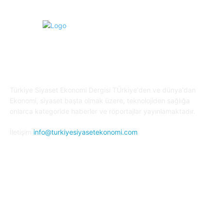
Türkiye Siyaset ve Ekonomi
Türkiye Siyaset Ekonomi Dergisi TÜrkiye'den ve dünya'dan
Ekonomi, siyaset başta olmak üzere, teknolojiden sağlığa
onlarca kategoride haberler ve röportajlar yayınlamaktadır.
İletişim
info@turkiyesiyasetekonomi.com
Sosyal Medya'da Bizi Takip Edin