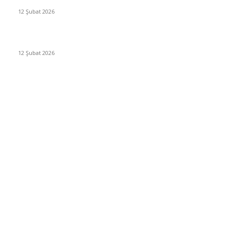
12 Şubat 2026
İzmir’de sağanak hayatı olumsuz etkiledi
12 Şubat 2026
Popüler Kategoriler
Güncel
2460
Yaşam
1280
Siyaset
1150
Sağlık
773
Dünya
759
Ekonomi
729
Teknoloji
635
Türkiye
182