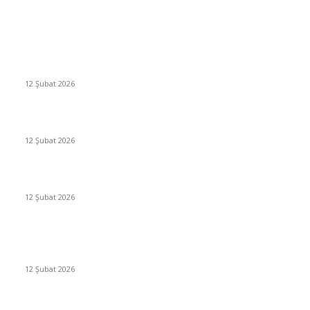
Editörün Seçtikleri
Antalya, futbolda kış kampının merkezi oldu
12 Şubat 2026
İBB’den toplu ulaşıma yüzde 20 zam talebi
12 Şubat 2026
İzmir’de sağanak hayatı olumsuz etkiledi
12 Şubat 2026
Popüler Haberler
Antalya, futbolda kış kampının merkezi oldu
12 Şubat 2026
İBB’den toplu ulaşıma yüzde 20 zam talebi