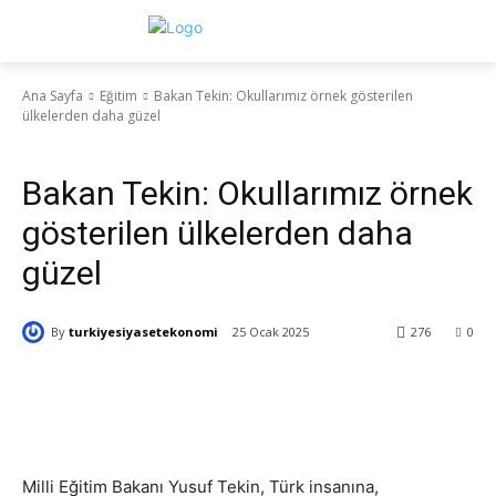
Ana Sayfa
Eğitim
Bakan Tekin: Okullarımız örnek gösterilen
ülkelerden daha güzel
Eğitim
Güncel
Yaşam
Bakan Tekin: Okullarımız örnek
gösterilen ülkelerden daha
güzel
By
turkiyesiyasetekonomi
25 Ocak 2025
276
0
Milli Eğitim Bakanı Yusuf Tekin, Türk insanına,