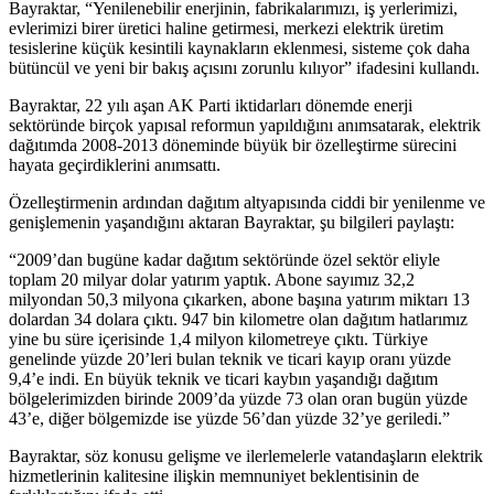
Bayraktar, “Yenilenebilir enerjinin, fabrikalarımızı, iş yerlerimizi,
evlerimizi birer üretici haline getirmesi, merkezi elektrik üretim
tesislerine küçük kesintili kaynakların eklenmesi, sisteme çok daha
bütüncül ve yeni bir bakış açısını zorunlu kılıyor” ifadesini kullandı.
Bayraktar, 22 yılı aşan AK Parti iktidarları dönemde enerji
sektöründe birçok yapısal reformun yapıldığını anımsatarak, elektrik
dağıtımda 2008-2013 döneminde büyük bir özelleştirme sürecini
hayata geçirdiklerini anımsattı.
Özelleştirmenin ardından dağıtım altyapısında ciddi bir yenilenme ve
genişlemenin yaşandığını aktaran Bayraktar, şu bilgileri paylaştı:
“2009’dan bugüne kadar dağıtım sektöründe özel sektör eliyle
toplam 20 milyar dolar yatırım yaptık. Abone sayımız 32,2
milyondan 50,3 milyona çıkarken, abone başına yatırım miktarı 13
dolardan 34 dolara çıktı. 947 bin kilometre olan dağıtım hatlarımız
yine bu süre içerisinde 1,4 milyon kilometreye çıktı. Türkiye
genelinde yüzde 20’leri bulan teknik ve ticari kayıp oranı yüzde
9,4’e indi. En büyük teknik ve ticari kaybın yaşandığı dağıtım
bölgelerimizden birinde 2009’da yüzde 73 olan oran bugün yüzde
43’e, diğer bölgemizde ise yüzde 56’dan yüzde 32’ye geriledi.”
Bayraktar, söz konusu gelişme ve ilerlemelerle vatandaşların elektrik
hizmetlerinin kalitesine ilişkin memnuniyet beklentisinin de