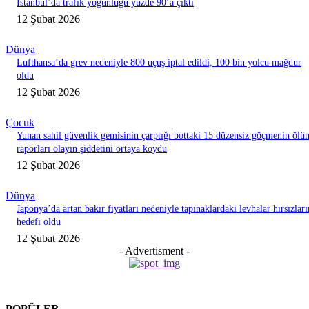
İstanbul’da trafik yoğunluğu yüzde 90’a çıktı
12 Şubat 2026
Dünya
Lufthansa’da grev nedeniyle 800 uçuş iptal edildi, 100 bin yolcu mağdur
oldu
12 Şubat 2026
Çocuk
Yunan sahil güvenlik gemisinin çarptığı bottaki 15 düzensiz göçmenin ölü
raporları olayın şiddetini ortaya koydu
12 Şubat 2026
Dünya
Japonya’da artan bakır fiyatları nedeniyle tapınaklardaki levhalar hırsızları
hedefi oldu
12 Şubat 2026
- Advertisment -
POPÜLER