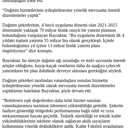
farklılaştığını ifade etti.
“Dağıtım hizmetlerinin iyileştirilmesine yönelik mevzuatta önemli
düzenlemeler yaptık”
Dağıtım şirketlerinin, 4’üncü uygulama dönemi olan 2021-2025
döneminde yaklaşık 70 milyar liralık onaylı bir yatırım planının
bulunduğunu vurgulayan Bayraktar, “Bu uygulama döneminin ilk 4
yıldaki toplam yatırımı 55 milyar lira olarak gerçekleşti. İçinde
bulunduğumuz yıl içinse 13 milyar liralık yatırım planı
öngörüyoruz” diye konuştu.
Bayraktar, bu süreçte dağıtım ağı uzunluğu ve trafo sayısında önemli
artışlar olduğunu, kayıp-kaçak oranlarını daha da aşağıya çekecek
yatırımların bir plan dahilinde devreye alınması gerektiğini söyledi.
Dağıtım şirketleri tarafından vatandaşlara sunulan hizmetin
iyileştirilmesine yönelik olarak mevzuatta önemli düzenlemeler
yaptıklarını hatırlatan Bayraktar, şöyle devam etti:
“Belirlenen eşik değerlerden daha kötü hizmet sunulan
vatandaşlarımıza tazminat ödenmesi yükümlülüğü getirdik. Şirketin
faaliyet gösterdiği bölgedeki performansına bağlı ödül ve ceza
mekanizmasını hayata geçirdik. Tedarik sürekliliği ve teknik kalite
yükümlülüklerinin takibine olanak sağlayan akıllı sayaçların
kullanımına yönelik değişikliklere gittik. Kalite Faktörü uygulaması