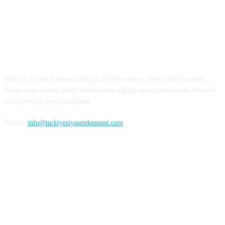
Türkiye Siyaset ve Ekonomi
Türkiye Siyaset Ekonomi Dergisi TÜrkiye'den ve dünya'dan Ekonomi,
siyaset başta olmak üzere, teknolojiden sağlığa onlarca kategoride haberler
ve röportajlar yayınlamaktadır.
İletişim
info@turkiyesiyasetekonomi.com
Sosyal Medya'da Bizi Takip Edin