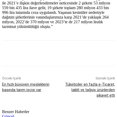
ile 2021’e ilişkin değerlendirmeler neticesinde 2 şirkete 53 milyon
559 bin 435 lira ilave gelir, 19 şirkete toplam 280 milyon 433 bin
996 lira tutarında ceza uygulandı. Yaşanan kesintiler nedeniyle
dağıtım şirketlerinin vatandaşlarımıza karşı 2021’de yaklaşık 264
milyon, 2022’de 370 milyon ve 2023’te de 217 milyon liralık
tazminat yükümlülüğü oluştu.”
Önceki İçerik
Sonraki İçerik
En hızlı büyüyen mesleklerin
Tüketiciler en fazla e-Ticaret,
başında tarım işçisi var
taklit ve tağşiş ürünlerden
şikayet etti
Benzer Haberler
Güncel