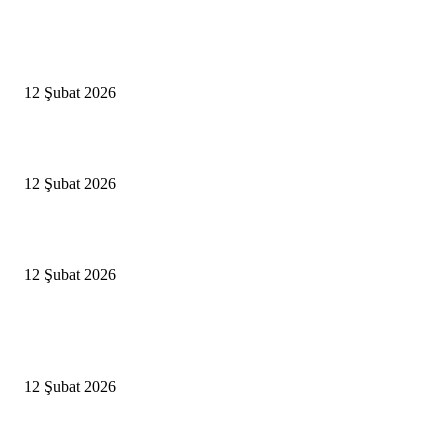
Editörün Seçtikleri
Antalya, futbolda kış kampının merkezi oldu
12 Şubat 2026
İBB’den toplu ulaşıma yüzde 20 zam talebi
12 Şubat 2026
İzmir’de sağanak hayatı olumsuz etkiledi
12 Şubat 2026
Popüler Haberler
Antalya, futbolda kış kampının merkezi oldu
12 Şubat 2026
İBB’den toplu ulaşıma yüzde 20 zam talebi