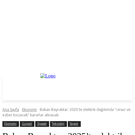
Ana Sayfa
Ekonomi
Bakan Bayraktar: 2025'te elektrik dağıtımda "cesur ve
ezber bozacak" kararlar alınacak
Ekonomi
Güncel
Siyaset
Teknoloji
Yaşam