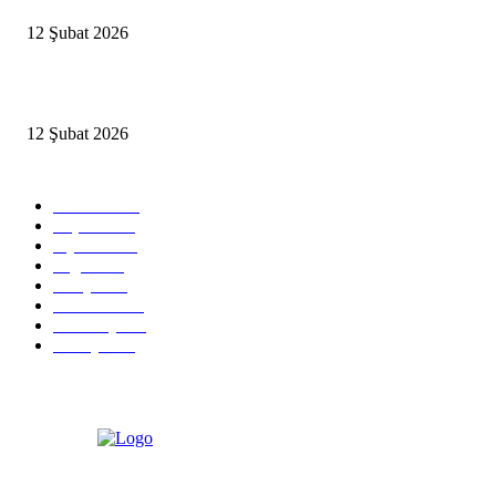
12 Şubat 2026
İzmir’de sağanak hayatı olumsuz etkiledi
12 Şubat 2026
Popüler Kategoriler
Güncel
2460
Yaşam
1280
Siyaset
1150
Sağlık
773
Dünya
759
Ekonomi
729
Teknoloji
635
Türkiye
182