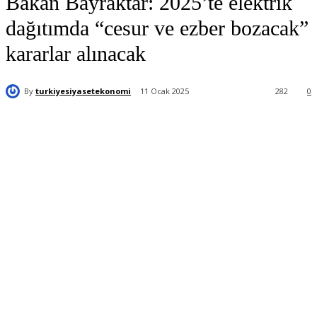
Bakan Bayraktar: 2025’te elektrik
dağıtımda “cesur ve ezber bozacak”
kararlar alınacak
By
turkiyesiyasetekonomi
11 Ocak 2025
282
0