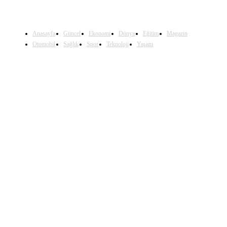
Anasayfa
Güncel
Ekonomi
Dünya
Eğitim
Magazin
Otomobil
Sağlık
Spor
Teknoloji
Yaşam