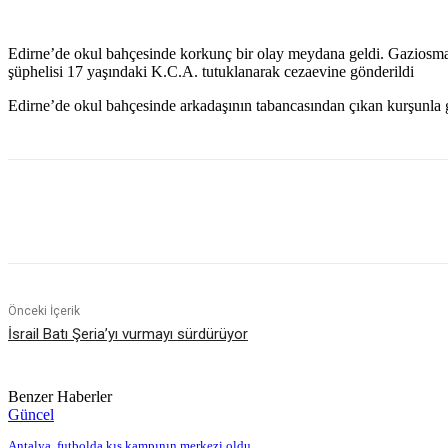
Edirne’de okul bahçesinde korkunç bir olay meydana geldi. Gaziosma
şüphelisi 17 yaşındaki K.C.A. tutuklanarak cezaevine gönderildi
Edirne’de okul bahçesinde arkadaşının tabancasından çıkan kurşunla g
Paylaş
Önceki İçerik
İsrail Batı Şeria’yı vurmayı sürdürüyor
Benzer Haberler
Güncel
Antalya, futbolda kış kampının merkezi oldu