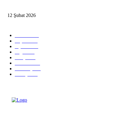
İzmir’de sağanak hayatı olumsuz etkiledi
12 Şubat 2026
Popüler Kategoriler
Güncel
2460
Yaşam
1280
Siyaset
1150
Sağlık
773
Dünya
759
Ekonomi
729
Teknoloji
635
Türkiye
182
Türkiye Siyaset ve Ekonomi