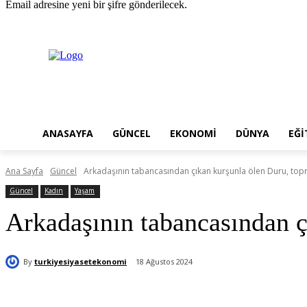
Email adresine yeni bir şifre gönderilecek.
Pazartesi, Ağustos 10, 2026
Giriş Yap / Kayıt Ol
ANASAYFA
GÜNCEL
EKONOMI
DÜNYA
EĞI
Ana Sayfa
Güncel
Arkadaşının tabancasından çıkan kurşunla ölen Duru, topr
Güncel
Kadın
Yaşam
Arkadaşının tabancasından ç
By
turkiyesiyasetekonomi
18 Ağustos 2024
Paylaş