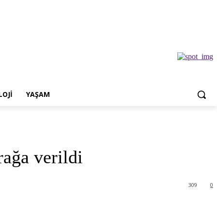
OJI
YAŞAM
ağa verildi
309
0