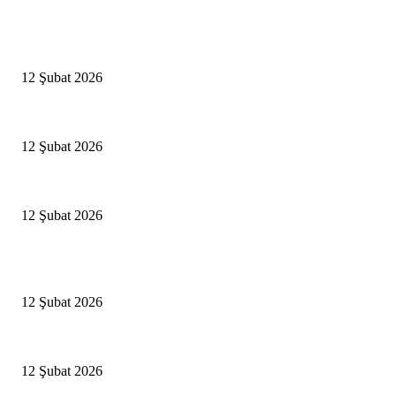
Editörün Seçtikleri
Antalya, futbolda kış kampının merkezi oldu
12 Şubat 2026
İBB’den toplu ulaşıma yüzde 20 zam talebi
12 Şubat 2026
İzmir’de sağanak hayatı olumsuz etkiledi
12 Şubat 2026
Popüler Haberler
Antalya, futbolda kış kampının merkezi oldu
12 Şubat 2026
İBB’den toplu ulaşıma yüzde 20 zam talebi
12 Şubat 2026