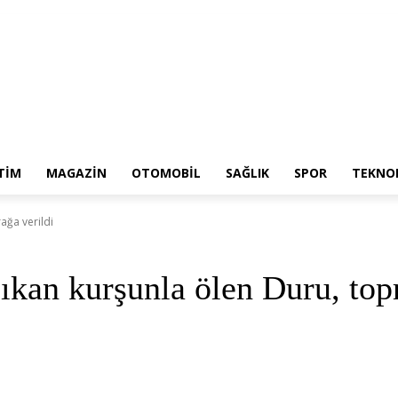
TIM
MAGAZIN
OTOMOBIL
SAĞLIK
SPOR
TEKNOL
ağa verildi
ıkan kurşunla ölen Duru, topr