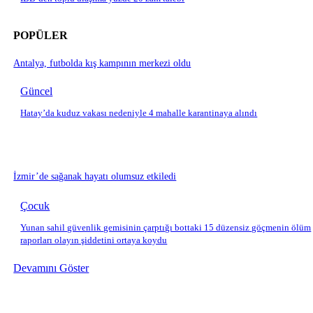
POPÜLER
Antalya, futbolda kış kampının merkezi oldu
Güncel
Hatay’da kuduz vakası nedeniyle 4 mahalle karantinaya alındı
İzmir’de sağanak hayatı olumsuz etkiledi
Çocuk
Yunan sahil güvenlik gemisinin çarptığı bottaki 15 düzensiz göçmenin ölüm
raporları olayın şiddetini ortaya koydu
Devamını Göster