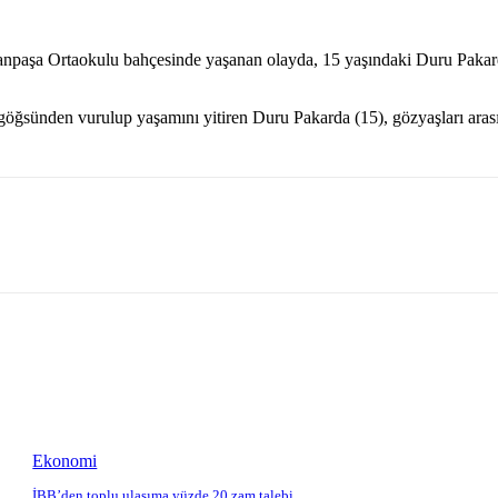
npaşa Ortaokulu bahçesinde yaşanan olayda, 15 yaşındaki Duru Pakarda 
öğsünden vurulup yaşamını yitiren Duru Pakarda (15), gözyaşları arası
Ekonomi
İBB’den toplu ulaşıma yüzde 20 zam talebi