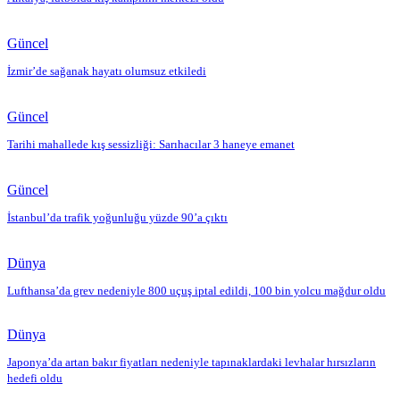
Güncel
İzmir’de sağanak hayatı olumsuz etkiledi
Güncel
Tarihi mahallede kış sessizliği: Sarıhacılar 3 haneye emanet
Güncel
İstanbul’da trafik yoğunluğu yüzde 90’a çıktı
Dünya
Lufthansa’da grev nedeniyle 800 uçuş iptal edildi, 100 bin yolcu mağdur oldu
Dünya
Japonya’da artan bakır fiyatları nedeniyle tapınaklardaki levhalar hırsızların
hedefi oldu