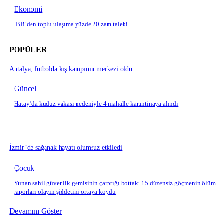
Ekonomi
İBB’den toplu ulaşıma yüzde 20 zam talebi
POPÜLER
Antalya, futbolda kış kampının merkezi oldu
Güncel
Hatay’da kuduz vakası nedeniyle 4 mahalle karantinaya alındı
İzmir’de sağanak hayatı olumsuz etkiledi
Çocuk
Yunan sahil güvenlik gemisinin çarptığı bottaki 15 düzensiz göçmenin ölüm
raporları olayın şiddetini ortaya koydu
Devamını Göster