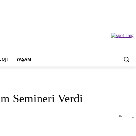
OJI
YAŞAM
im Semineri Verdi
363
0