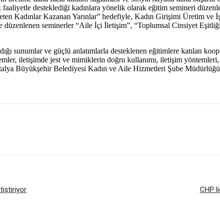
k faaliyetle desteklediği kadınlara yönelik olarak eğitim semineri düze
en Kadınlar Kazanan Yarınlar” hedefiyle, Kadın Girişimi Üretim ve İşle
de düzenlenen seminerler “Aile İçi İletişim”, “Toplumsal Cinsiyet Eşitliğ
dığı sunumlar ve güçlü anlatımlarla desteklenen eğitimlere katılan koop
mler, iletişimde jest ve mimiklerin doğru kullanımı, iletişim yöntemleri, 
 Antalya Büyükşehir Belediyesi Kadın ve Aile Hizmetleri Şube Müdürlüğü 
iştiriyor
CHP li