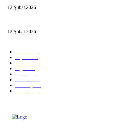
12 Şubat 2026
İzmir’de sağanak hayatı olumsuz etkiledi
12 Şubat 2026
Popüler Kategoriler
Güncel
2460
Yaşam
1280
Siyaset
1150
Sağlık
773
Dünya
759
Ekonomi
729
Teknoloji
635
Türkiye
182