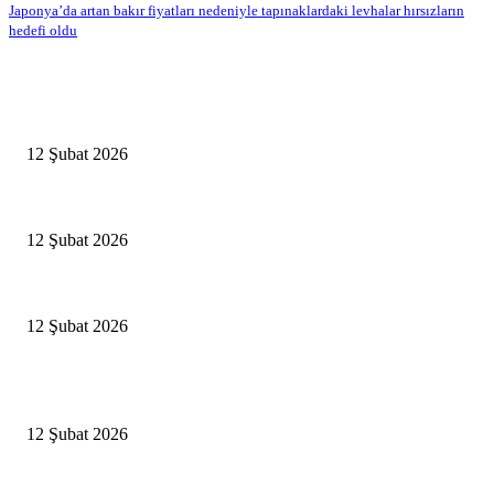
Japonya’da artan bakır fiyatları nedeniyle tapınaklardaki levhalar hırsızların
hedefi oldu
Editörün Seçtikleri
Antalya, futbolda kış kampının merkezi oldu
12 Şubat 2026
İBB’den toplu ulaşıma yüzde 20 zam talebi
12 Şubat 2026
İzmir’de sağanak hayatı olumsuz etkiledi
12 Şubat 2026
Popüler Haberler
Antalya, futbolda kış kampının merkezi oldu
12 Şubat 2026
İBB’den toplu ulaşıma yüzde 20 zam talebi