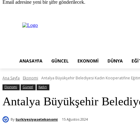
Email adresine yeni bir şifre gönderilecek.
Perşembe, Ağustos 6, 2026
Giriş Yap / Kayıt Ol
ANASAYFA
GÜNCEL
EKONOMI
DÜNYA
EĞI
Ana Sayfa
Ekonomi
Antalya Büyükşehir Belediyesi Kadın Kooperatifine Eğiti
Ekonomi
Güncel
Kadın
Antalya Büyükşehir Belediy
By
turkiyesiyasetekonomi
15 Ağustos 2024
Paylaş