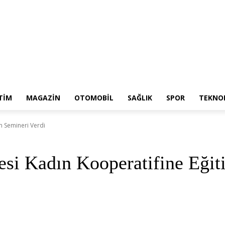
TIM
MAGAZIN
OTOMOBIL
SAĞLIK
SPOR
TEKNOL
m Semineri Verdi
esi Kadın Kooperatifine Eğit