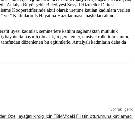
nledi. Antalya Büyükşehir Belediyesi Sosyal Hizmetler Dairesi
tme Kooperatiflerinde aktif olarak üretime katılan kadınlara verilen
i” ve ” Kadınların İş Hayatına Hazırlanması” başlıkları altında
eratif üyesi kadınlar, seminerlere katılım sağlamaktan mutluluk
iş hayatında başarılı olmak için gerekenler, cinsiyet rollerinin tanımı,
tarafından düzenlenen bu eğitimlerle, Antalyalı kadınların daha da
Sonraki İçerik
deri Özel, ayağını kırdığı için TBMM’deki Filistin oturumuna katılamadı