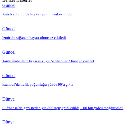
Benzer Haberler
Güncel
Antalya, futbolda kış kampının merkezi oldu
Güncel
İzmir’de sağanak hayatı olumsuz etkiledi
Güncel
Tarihi mahallede kış sessizliği: Sarıhacılar 3 haneye emanet
Güncel
İstanbul’da trafik yoğunluğu yüzde 90’a çıktı
Dünya
Lufthansa’da grev nedeniyle 800 uçuş iptal edildi, 100 bin yolcu mağdur oldu
Dünya