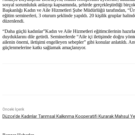
sosyal sorumluluk anlayışı kapsamında, şehirde gerçekleştirdiği birço
Başkanlığı Kadın ve Aile Hizmetleri Şube Müdürlüğü tarafından, “Üret
eğitim seminerleri, 3 oturum şeklinde yapıldı. 20 kişilik gruplar halin
düzenlendi.
“Daha güçlü kadınlar”Kadın ve Aile Hizmetleri eğitimcilerinin hazırla
duyduklarını dile getirdi. Seminerlerde “Aile içi iletişimde doğru yönte
ailenin önemi, iletişimi engelleyen sebepler” gibi konular anlatıldı.
güçlenmelerine katkı sağlamak amaçlanıyor.
Paylaş
Önceki İçerik
Düzce’de Kadınlar Tarımsal Kalkınma Kooperatifi Kurarak Mahsul Yet