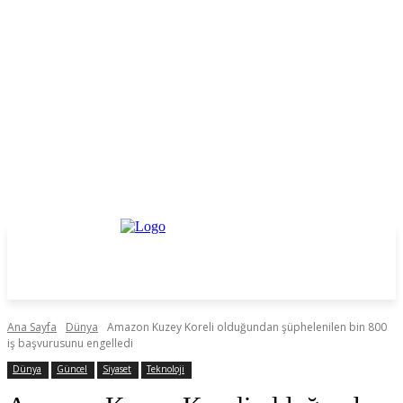
Ana Sayfa
Dünya
Amazon Kuzey Koreli olduğundan şüphelenilen bin 800
iş başvurusunu engelledi
Dünya
Güncel
Siyaset
Teknoloji