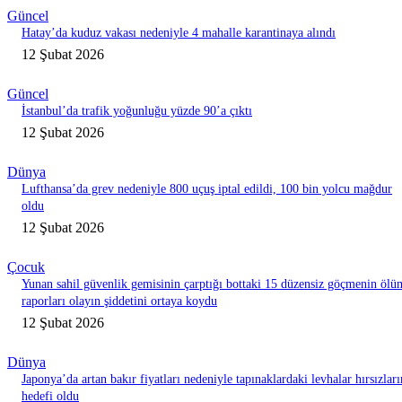
Güncel
Hatay’da kuduz vakası nedeniyle 4 mahalle karantinaya alındı
12 Şubat 2026
Güncel
İstanbul’da trafik yoğunluğu yüzde 90’a çıktı
12 Şubat 2026
Dünya
Lufthansa’da grev nedeniyle 800 uçuş iptal edildi, 100 bin yolcu mağdur
oldu
12 Şubat 2026
Çocuk
Yunan sahil güvenlik gemisinin çarptığı bottaki 15 düzensiz göçmenin ölü
raporları olayın şiddetini ortaya koydu
12 Şubat 2026
Dünya
Japonya’da artan bakır fiyatları nedeniyle tapınaklardaki levhalar hırsızları
hedefi oldu