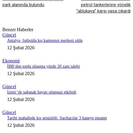
park alanında bulundu
petrol tankerlerine yönelik
“ablukaya” karşı yasa çıkardı
Benzer Haberler
Güncel
Antalya, futbolda kış kampının merkezi oldu
12 Şubat 2026
Ekonomi
İBB’den toplu ulaşıma yüzde 20 zam talebi
12 Şubat 2026
Güncel
İzmir’de sağanak hayatı olumsuz etkiledi
12 Şubat 2026
Güncel
Tarihi mahallede kış sessizliği: Sarıhacılar 3 haneye emanet
12 Şubat 2026