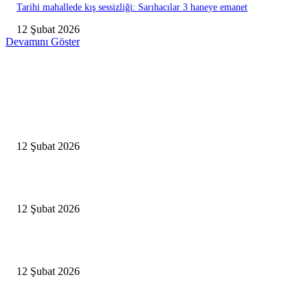
Tarihi mahallede kış sessizliği: Sarıhacılar 3 haneye emanet
12 Şubat 2026
Devamını Göster
Editörün Seçtikleri
Antalya, futbolda kış kampının merkezi oldu
12 Şubat 2026
İBB’den toplu ulaşıma yüzde 20 zam talebi
12 Şubat 2026
İzmir’de sağanak hayatı olumsuz etkiledi
12 Şubat 2026
Popüler Haberler