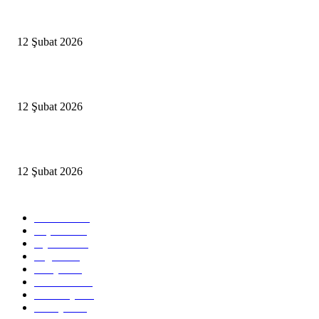
Antalya, futbolda kış kampının merkezi oldu
12 Şubat 2026
İBB’den toplu ulaşıma yüzde 20 zam talebi
12 Şubat 2026
İzmir’de sağanak hayatı olumsuz etkiledi
12 Şubat 2026
Popüler Kategoriler
Güncel
2460
Yaşam
1280
Siyaset
1150
Sağlık
773
Dünya
759
Ekonomi
729
Teknoloji
635
Türkiye
182