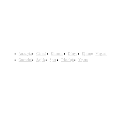
Sosyal Medya'da Bizi Takip Edin
Anasayfa
Güncel
Ekonomi
Dünya
Eğitim
Magazin
Otomobil
Sağlık
Spor
Teknoloji
Yaşam