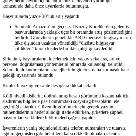
görevlilerin çevrim içi dolandırıcılık faaliyetleri yürüttüğü
konusunda daha önce uyarılarda bulunmuştu.
Başvurularda yüzde 30’luk artış yaşandı
Schmidt, Amazon’un geçen yıl Kuzey Korelilerden gelen iş
başvurularında yaklaşık üçte bir oranında artış gözlemlediğini
bildirdi. Görevlilerin genellikle ABD merkezli bilgisayarların
ülke dışından uzaktan yönetildiği “dizüstü bilgisayar
çiftlikleri” kuran kişilerle birlikte çalıştığı kaydedildi.
Şirketin iş başvurularını incelemek için yapay zeka araçları ve
personel doğrulaması yöntemlerini bir arada kullandığı belirtildi.
Schmidt, dolandırıcıların stratejilerinin giderek daha karmaşık hale
geldiği uyarısında bulundu.
Kimlik hırsızlığı ve sahte hesaplara dikkat çekildi
Kötü niyetli kişilerin, doğrulanmış hesap görünümü kazanmak için
sızdırılmış bilgilerle pasif durumdaki sosyal ağ hesaplarını ele
geçirdiği aktarıldı. Güvenilir görünmek için gerçek yazılım
mühendislerinin hedef alındığı ifade edilirken, şirketlere şüpheli
başvuruları yetkililere bildirmeleri çağrısı yapıldı.
İşverenlerin yanlış biçimlendirilmiş telefon numaraları ve tutarsız
eğitim geçmişleri gibi belirtilere karşı dikkatli olmaları istendi.