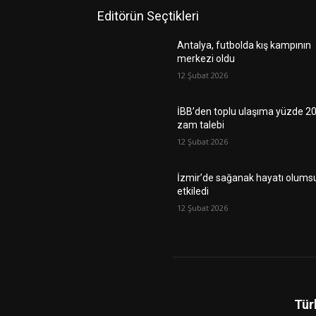
Editörün Seçtikleri
Antalya, futbolda kış kampının
merkezi oldu
12 Şubat 2026
İBB’den toplu ulaşıma yüzde 2
zam talebi
12 Şubat 2026
İzmir’de sağanak hayatı olums
etkiledi
12 Şubat 2026
Tür