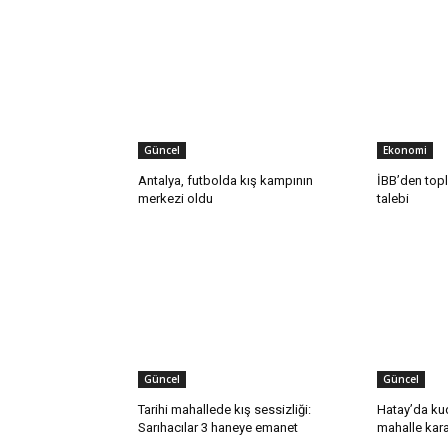
Güncel
Ekonomi
Antalya, futbolda kış kampının
İBB’den top
merkezi oldu
talebi
Güncel
Güncel
Tarihi mahallede kış sessizliği:
Hatay’da ku
Sarıhacılar 3 haneye emanet
mahalle kara