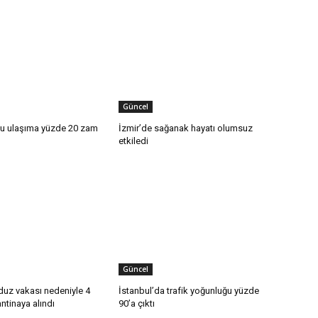
Güncel
lu ulaşıma yüzde 20 zam
İzmir’de sağanak hayatı olumsuz
etkiledi
Güncel
duz vakası nedeniyle 4
İstanbul’da trafik yoğunluğu yüzde
ntinaya alındı
90’a çıktı