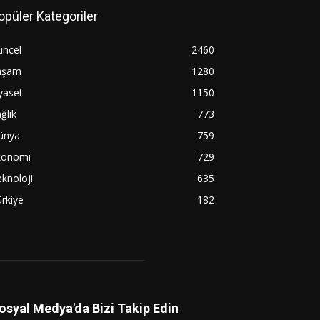
opüler Kategoriler
üncel
2460
aşam
1280
yaset
1150
ğlık
773
ünya
759
konomi
729
knoloji
635
rkiye
182
osyal Medya'da Bizi Takip Edin