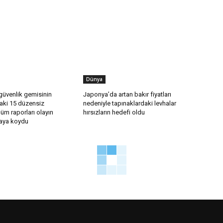
Dünya
güvenlik gemisinin
Japonya’da artan bakır fiyatları
taki 15 düzensiz
nedeniyle tapınaklardaki levhalar
m raporları olayın
hırsızların hedefi oldu
taya koydu