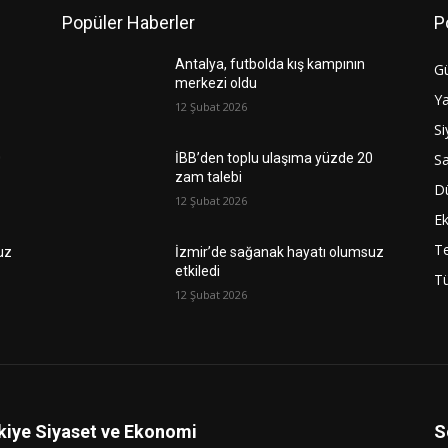
Popüler Haberler
P
Antalya, futbolda kış kampının
G
merkezi oldu
Y
12 Şubat 2026
Si
Sa
0
İBB’den toplu ulaşıma yüzde 20
zam talebi
D
12 Şubat 2026
E
Te
uz
İzmir’de sağanak hayatı olumsuz
etkiledi
Tü
12 Şubat 2026
kiye Siyaset ve Ekonomi
S