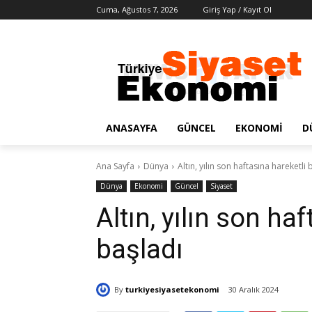
Cuma, Ağustos 7, 2026
Giriş Yap / Kayıt Ol
ANASAYFA
GÜNCEL
EKONOMI
D
Ana Sayfa
Dünya
Altın, yılın son haftasına hareketli 
Dünya
Ekonomi
Güncel
Siyaset
Altın, yılın son ha
başladı
By
turkiyesiyasetekonomi
30 Aralık 2024