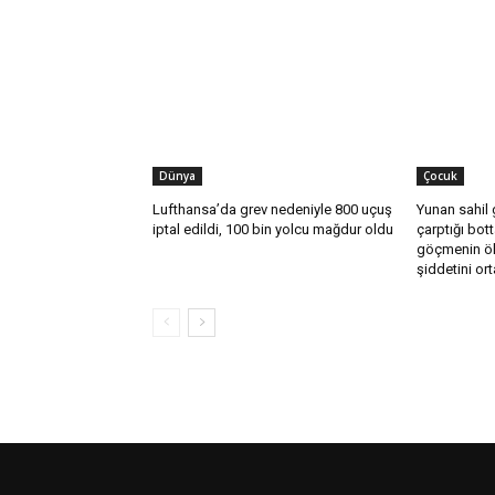
Dünya
Çocuk
Lufthansa’da grev nedeniyle 800 uçuş
Yunan sahil 
iptal edildi, 100 bin yolcu mağdur oldu
çarptığı bot
göçmenin ölü
şiddetini or