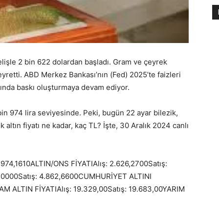
kselişle 2 bin 622 dolardan başladı. Gram ve çeyrek
seyretti. ABD Merkez Bankası’nın (Fed) 2025’te faizleri
larında baskı oluşturmaya devam ediyor.
 bin 974 lira seviyesinde. Peki, bugün 22 ayar bilezik,
 altın fiyatı ne kadar, kaç TL? İşte, 30 Aralık 2024 canlı
.974,1610ALTIN/ONS FİYATIAlış: 2.626,2700Satış:
8,0000Satış: 4.862,6600CUMHURİYET ALTINI
TAM ALTIN FİYATIAlış: 19.329,00Satış: 19.683,00YARIM