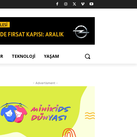
OR
TEKNOLOJI
YAŞAM
- Advertisment -