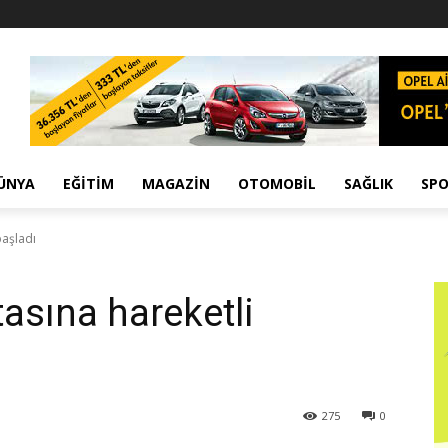
ÜNYA
EĞITIM
MAGAZIN
OTOMOBIL
SAĞLIK
SP
başladı
ftasına hareketli
275
0