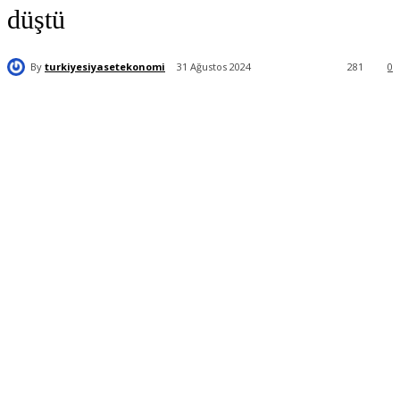
düştü
By
turkiyesiyasetekonomi
31 Ağustos 2024
281
0