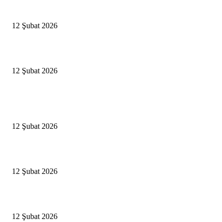
İBB’den toplu ulaşıma yüzde 20 zam talebi
12 Şubat 2026
İzmir’de sağanak hayatı olumsuz etkiledi
12 Şubat 2026
Popüler Haberler
Antalya, futbolda kış kampının merkezi oldu
12 Şubat 2026
İBB’den toplu ulaşıma yüzde 20 zam talebi
12 Şubat 2026
İzmir’de sağanak hayatı olumsuz etkiledi
12 Şubat 2026