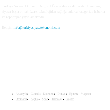
Türkiye Siyaset Ekonomi Dergisi TÜrkiye'den ve dünya'dan Ekonomi,
siyaset başta olmak üzere, teknolojiden sağlığa onlarca kategoride haberler
ve röportajlar yayınlamaktadır.
İletişim
info@turkiyesiyasetekonomi.com
Sosyal Medya'da Bizi Takip Edin
Anasayfa
Güncel
Ekonomi
Dünya
Eğitim
Magazin
Otomobil
Sağlık
Spor
Teknoloji
Yaşam