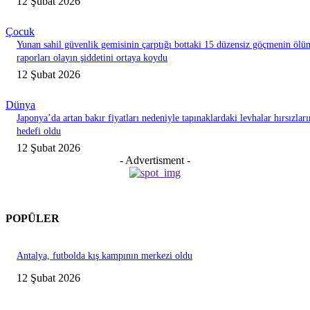
12 Şubat 2026
Çocuk
Yunan sahil güvenlik gemisinin çarptığı bottaki 15 düzensiz göçmenin ölü
raporları olayın şiddetini ortaya koydu
12 Şubat 2026
Dünya
Japonya’da artan bakır fiyatları nedeniyle tapınaklardaki levhalar hırsızları
hedefi oldu
12 Şubat 2026
- Advertisment -
POPÜLER
Antalya, futbolda kış kampının merkezi oldu
12 Şubat 2026