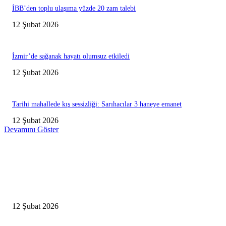
İBB’den toplu ulaşıma yüzde 20 zam talebi
12 Şubat 2026
İzmir’de sağanak hayatı olumsuz etkiledi
12 Şubat 2026
Tarihi mahallede kış sessizliği: Sarıhacılar 3 haneye emanet
12 Şubat 2026
Devamını Göster
Editörün Seçtikleri
Antalya, futbolda kış kampının merkezi oldu
12 Şubat 2026