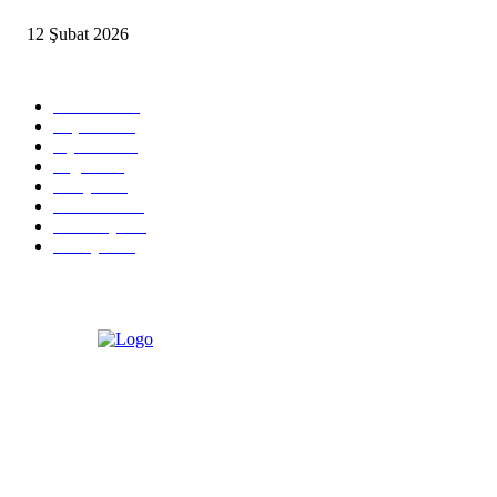
12 Şubat 2026
Popüler Kategoriler
Güncel
2460
Yaşam
1280
Siyaset
1150
Sağlık
773
Dünya
759
Ekonomi
729
Teknoloji
635
Türkiye
182