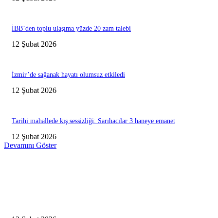
İBB’den toplu ulaşıma yüzde 20 zam talebi
12 Şubat 2026
İzmir’de sağanak hayatı olumsuz etkiledi
12 Şubat 2026
Tarihi mahallede kış sessizliği: Sarıhacılar 3 haneye emanet
12 Şubat 2026
Devamını Göster
Editörün Seçtikleri
Antalya, futbolda kış kampının merkezi oldu