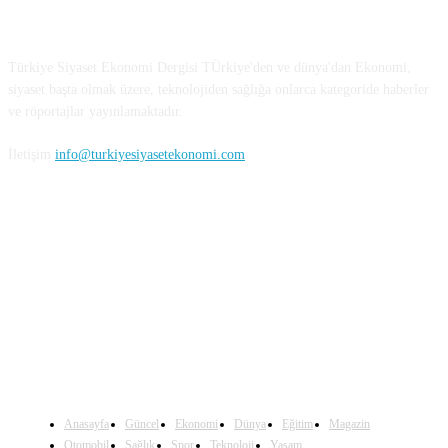
Türkiye Siyaset ve Ekonomi
Türkiye Siyaset Ekonomi Dergisi TÜrkiye'den ve dünya'dan Ekonomi,
siyaset başta olmak üzere, teknolojiden sağlığa onlarca kategoride haberler
ve röportajlar yayınlamaktadır.
İletişim
info@turkiyesiyasetekonomi.com
Sosyal Medya'da Bizi Takip Edin
Anasayfa
Güncel
Ekonomi
Dünya
Eğitim
Magazin
Otomobil
Sağlık
Spor
Teknoloji
Yaşam