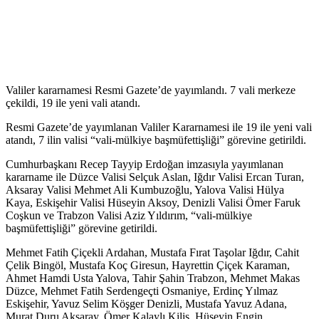
Valiler kararnamesi Resmi Gazete’de yayımlandı. 7 vali merkeze
çekildi, 19 ile yeni vali atandı.
Resmi Gazete’de yayımlanan Valiler Kararnamesi ile 19 ile yeni vali
atandı, 7 ilin valisi “vali-mülkiye başmüfettişliği” görevine getirildi.
Cumhurbaşkanı Recep Tayyip Erdoğan imzasıyla yayımlanan
kararname ile Düzce Valisi Selçuk Aslan, Iğdır Valisi Ercan Turan,
Aksaray Valisi Mehmet Ali Kumbuzoğlu, Yalova Valisi Hülya
Kaya, Eskişehir Valisi Hüseyin Aksoy, Denizli Valisi Ömer Faruk
Coşkun ve Trabzon Valisi Aziz Yıldırım, “vali-mülkiye
başmüfettişliği” görevine getirildi.
Mehmet Fatih Çiçekli Ardahan, Mustafa Fırat Taşolar Iğdır, Cahit
Çelik Bingöl, Mustafa Koç Giresun, Hayrettin Çiçek Karaman,
Ahmet Hamdi Usta Yalova, Tahir Şahin Trabzon, Mehmet Makas
Düzce, Mehmet Fatih Serdengeçti Osmaniye, Erdinç Yılmaz
Eskişehir, Yavuz Selim Köşger Denizli, Mustafa Yavuz Adana,
Murat Duru Aksaray, Ömer Kalaylı Kilis, Hüseyin Engin