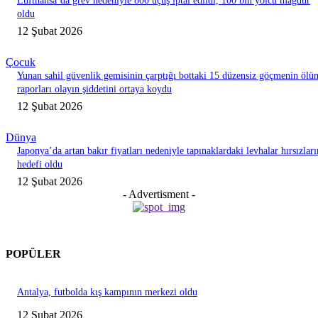
Lufthansa’da grev nedeniyle 800 uçuş iptal edildi, 100 bin yolcu mağdur
oldu
12 Şubat 2026
Çocuk
Yunan sahil güvenlik gemisinin çarptığı bottaki 15 düzensiz göçmenin ölü
raporları olayın şiddetini ortaya koydu
12 Şubat 2026
Dünya
Japonya’da artan bakır fiyatları nedeniyle tapınaklardaki levhalar hırsızları
hedefi oldu
12 Şubat 2026
- Advertisment -
POPÜLER
Antalya, futbolda kış kampının merkezi oldu
12 Şubat 2026