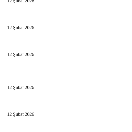
12 Şubat 2026
İBB’den toplu ulaşıma yüzde 20 zam talebi
12 Şubat 2026
İzmir’de sağanak hayatı olumsuz etkiledi
12 Şubat 2026
Popüler Haberler
Antalya, futbolda kış kampının merkezi oldu
12 Şubat 2026
İBB’den toplu ulaşıma yüzde 20 zam talebi
12 Şubat 2026
İzmir’de sağanak hayatı olumsuz etkiledi